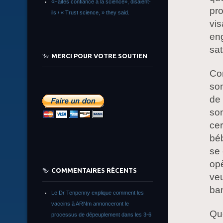
«Faites confiance à la science», disaient-
pro
ils / « Trust science, » they said.
vis
en
sat
MERCI POUR VOTRE SOUTIEN
Co
son
de
son
cer
bé
se 
opè
COMMENTAIRES RÉCENTS
veu
ba
Le Dr Tenpenny explique comment les
vaccins à ARNm annonceront le
Que
processus de dépeuplement dans les 3-6