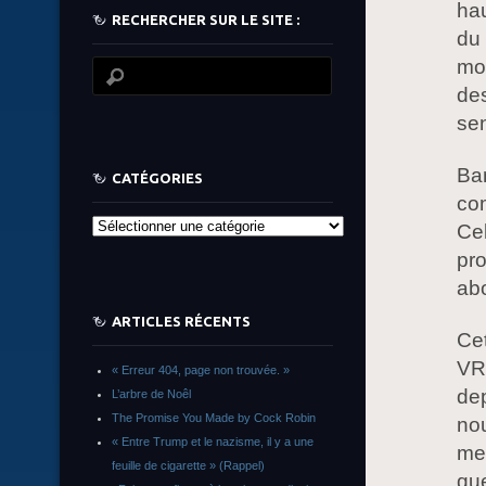
hau
RECHERCHER SUR LE SITE :
du 
mo
des
sen
Ban
CATÉGORIES
com
Catégories
Cel
pro
abo
ARTICLES RÉCENTS
Cet
VRP
« Erreur 404, page non trouvée. »
dep
L’arbre de Noêl
The Promise You Made by Cock Robin
nou
« Entre Trump et le nazisme, il y a une
men
feuille de cigarette » (Rappel)
que