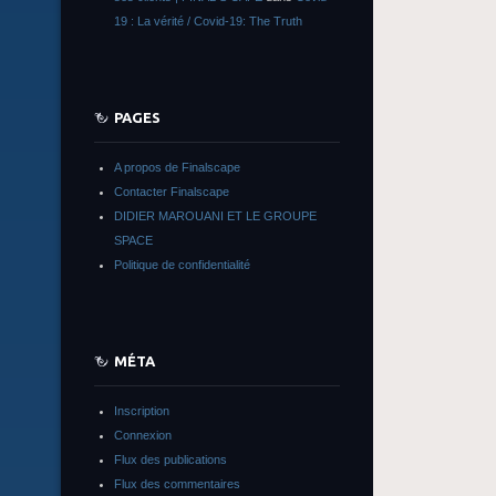
19 : La vérité / Covid-19: The Truth
PAGES
A propos de Finalscape
Contacter Finalscape
DIDIER MAROUANI ET LE GROUPE
SPACE
Politique de confidentialité
MÉTA
Inscription
Connexion
Flux des publications
Flux des commentaires