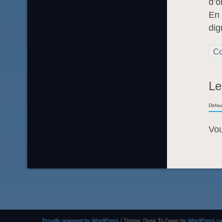
d’o
En 
dig
Co
Le
Defau
Vo
Proudly powered by WordPress
|
Theme: Dusk To Dawn by
WordPress.c