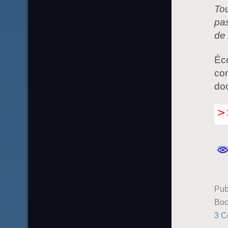
Tou
pas
de 
Éco
con
doc
Pub
Boo
3 C