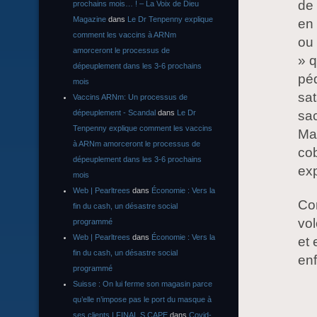
de 
prochains mois… ! – La Voix de Dieu
Magazine
dans
Le Dr Tenpenny explique
en 
comment les vaccins à ARNm
ou 
amorceront le processus de
» q
dépeuplement dans les 3-6 prochains
péd
mois
sat
Vaccins ARNm: Un processus de
dépeuplement - Scandal
dans
Le Dr
sac
Tenpenny explique comment les vaccins
Ma
à ARNm amorceront le processus de
co
dépeuplement dans les 3-6 prochains
ex
mois
Web | Pearltrees
dans
Économie : Vers la
Com
fin du cash, un désastre social
vol
programmé
Web | Pearltrees
dans
Économie : Vers la
et 
fin du cash, un désastre social
en
programmé
Suisse : On lui ferme son magasin parce
qu’elle n’impose pas le port du masque à
ses clients | FINAL S CAPE
dans
Covid-