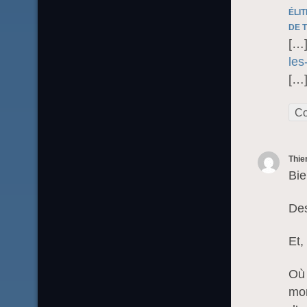
ÉLI
DE T
[…
les
[…
Co
Thie
Bie
Des
Et,
Où 
mon