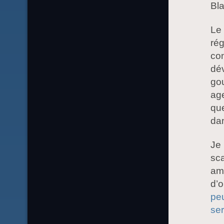
Bl
Le 
rég
co
dév
go
age
que
dan
Je 
sca
amé
d’
peu
ser