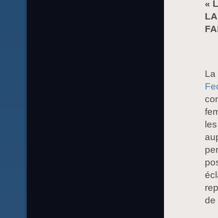
« 
LA
FA
La 
Fe
con
fe
les
aup
pe
pos
écl
rep
de 