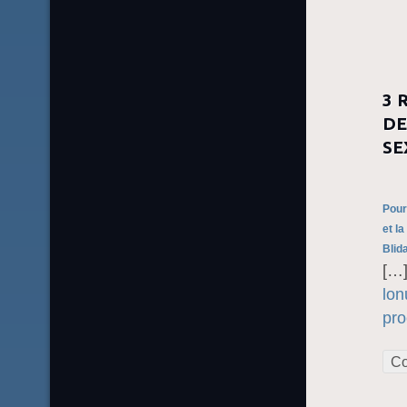
3 
DE
SE
Pour
et la
Blid
[…
lon
pro
Co