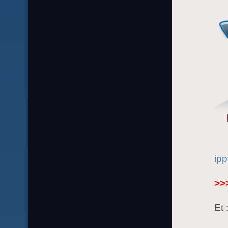
ipp
>>
Et 