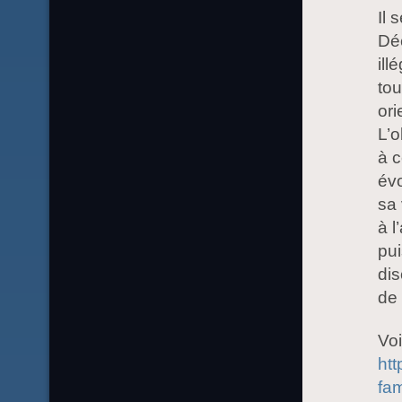
Il 
Déc
ill
tou
ori
L’o
à c
évo
sa 
à l
pui
dis
de 
Voi
htt
fam