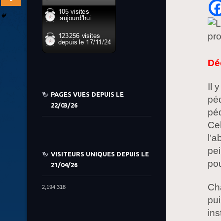
Déc
Il 
PAGES VUES DEPUIS LE
péd
22/03/26
péd
Cel
l’a
pei
VISITEURS UNIQUES DEPUIS LE
pou
21/04/26
Cha
2,194,318
pu
ins