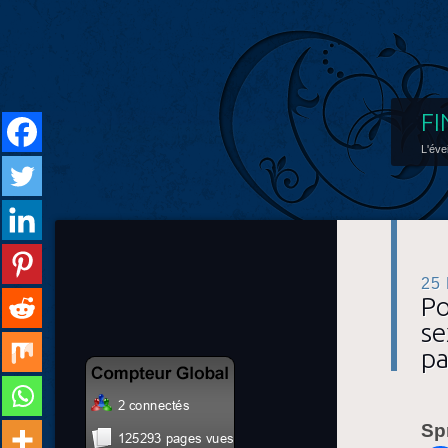
FI
L'éve
25
Po
se
pa
Sp