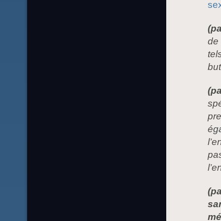
sex
(pa
de 
tel
but
(p
spé
pre
éga
l’e
pas
l’e
(p
sa
mé