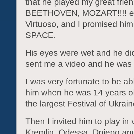
that he played my great frie
BEETHOVEN, MOZART!!!! et
Virtuoso, and I promised him 
SPACE.
His eyes were wet and he didn
sent me a video and he was 
I was very fortunate to be ab
him when he was 14 years o
the largest Festival of Ukr
Then I invited him to play in
Kremlin, Odessa, Dniepo and