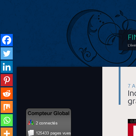
FI
L'éve
7 
In
gr