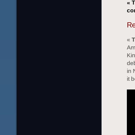
« 
co
Re
«
T
Am
Kin
deb
in 
it 