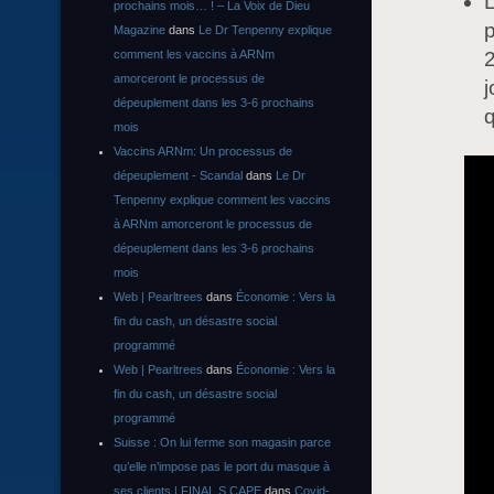
L
prochains mois… ! – La Voix de Dieu
p
Magazine
dans
Le Dr Tenpenny explique
comment les vaccins à ARNm
2
amorceront le processus de
j
dépeuplement dans les 3-6 prochains
q
mois
Vaccins ARNm: Un processus de
dépeuplement - Scandal
dans
Le Dr
Tenpenny explique comment les vaccins
à ARNm amorceront le processus de
dépeuplement dans les 3-6 prochains
mois
Web | Pearltrees
dans
Économie : Vers la
fin du cash, un désastre social
programmé
Web | Pearltrees
dans
Économie : Vers la
fin du cash, un désastre social
programmé
Suisse : On lui ferme son magasin parce
qu’elle n’impose pas le port du masque à
ses clients | FINAL S CAPE
dans
Covid-