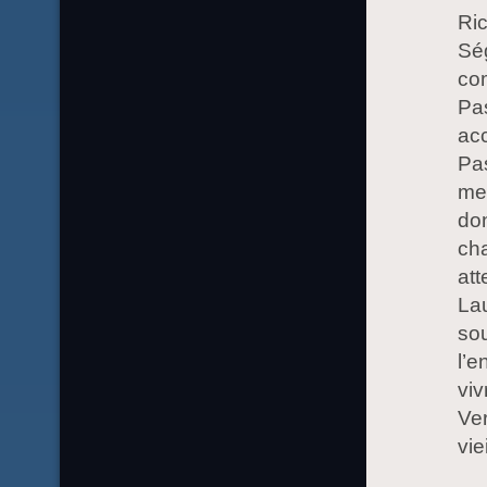
Ric
Ség
com
Pas
acc
Pas
mer
don
cha
att
Lau
sou
l’e
viv
Ver
vie