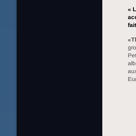
« 
ac
fai
«T
gro
Pet
alb
au
Eur