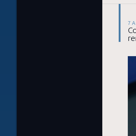
7 
Co
re