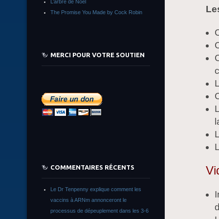
L’arbre de Noêl
Le
The Promise You Made by Cock Robin
C
MERCI POUR VOTRE SOUTIEN
c
L
C
l
L
L
COMMENTAIRES RÉCENTS
Vi
Le Dr Tenpenny explique comment les
I
vaccins à ARNm annonceront le
processus de dépeuplement dans les 3-6