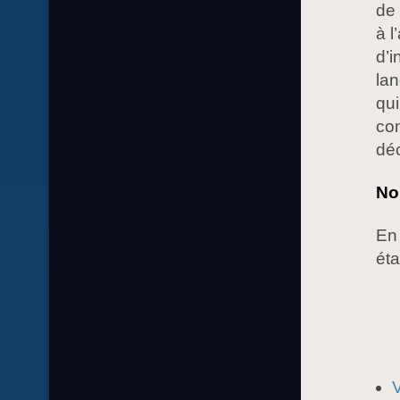
de 
à l
d’i
lan
qui
con
dé
No
En 
éta
V