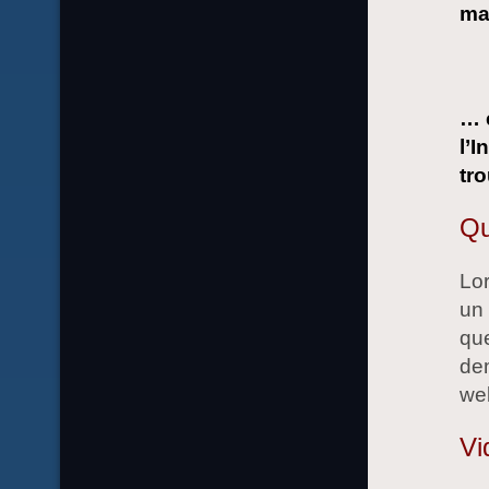
mag
… 
l’I
tr
Qu
Lo
un
que
dem
web
Vi