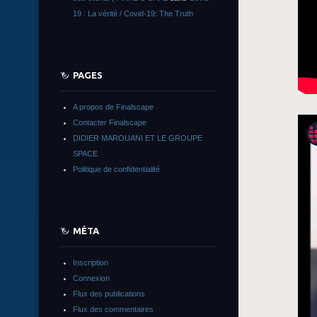
19 : La vérité / Covid-19: The Truth
PAGES
A propos de Finalscape
Contacter Finalscape
DIDIER MAROUANI ET LE GROUPE
SPACE
Politique de confidentialité
MÉTA
Inscription
Connexion
Flux des publications
Flux des commentaires