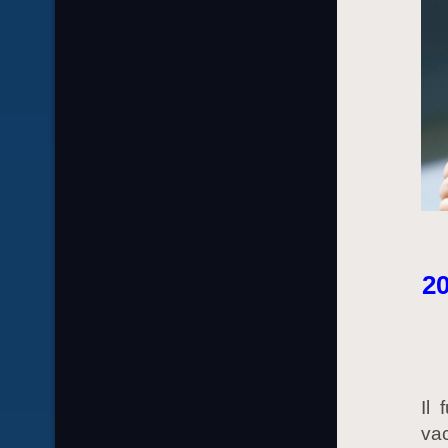
20
Il 
vac