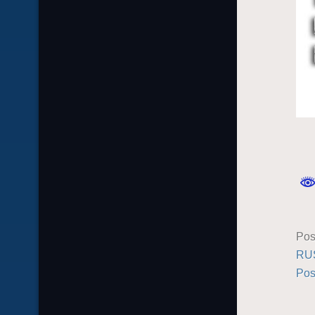
Pos
RU
Pos