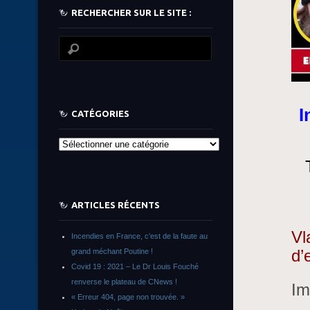
RECHERCHER SUR LE SITE :
I
CATÉGORIES
Catégories
ARTICLES RÉCENTS
Vl
Incendies en France, c’est de la faute au
d’
grand méchant Poutine !
Covid 19 : 2021 – Le Dr Louis Fouché
renverse le plateau de CNews !
Im
« Erreur 404, page non trouvée. »