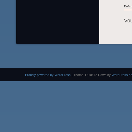
Defau
Vo
Proudly powered by WordPress
|
Theme: Dusk To Dawn by
WordPress.c