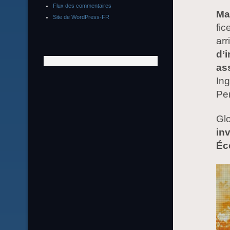
Flux des commentaires
Ma
Site de WordPress-FR
fic
arr
d’
as
Ing
Pe
Gl
in
Éc