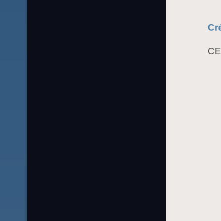
Cré
CE