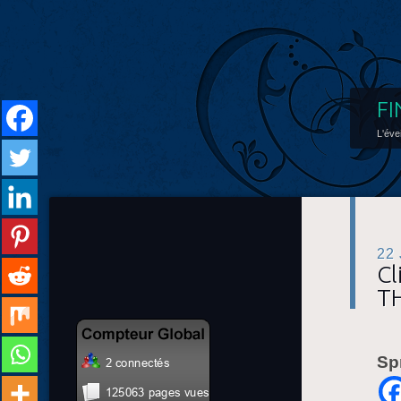
FI
L'éve
22
Cl
T
Sp