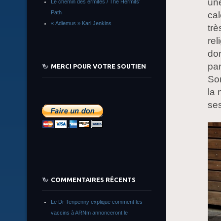
une
Le chemin des ermites / The Hermits’
Path
cal
« Adiemus » Karl Jenkins
trè
rel
don
par
MERCI POUR VOTRE SOUTIEN
Son
la 
se
COMMENTAIRES RÉCENTS
Le Dr Tenpenny explique comment les
vaccins à ARNm annonceront le