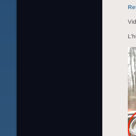
Ret
Vid
L’h