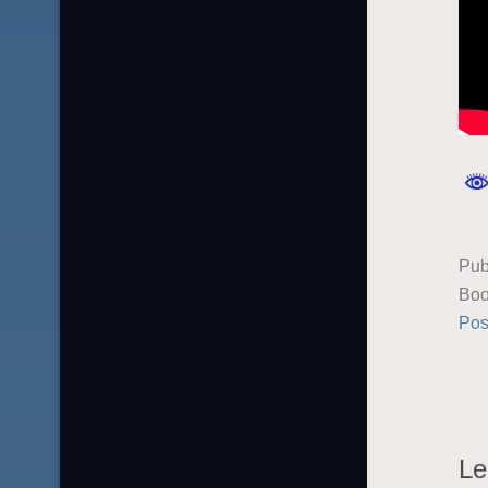
Pub
Boo
Pos
Le