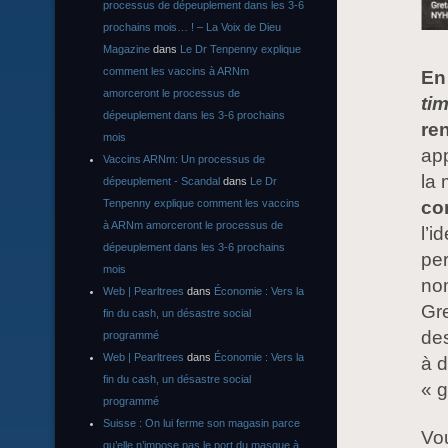
processus de dépeuplement dans les 3-6
prochains mois… ! – La Voix de Dieu
Magazine
dans
Le Dr Tenpenny explique
comment les vaccins à ARNm
En
amorceront le processus de
ti
dépeuplement dans les 3-6 prochains
re
mois
app
Vaccins ARNm: Un processus de
la
dépeuplement - Scandal
dans
Le Dr
co
Tenpenny explique comment les vaccins
à ARNm amorceront le processus de
l’i
dépeuplement dans les 3-6 prochains
per
mois
nom
Web | Pearltrees
dans
Économie : Vers la
Gre
fin du cash, un désastre social
des
programmé
Web | Pearltrees
dans
Économie : Vers la
à d
fin du cash, un désastre social
« 
programmé
Suisse : On lui ferme son magasin parce
Vo
qu’elle n’impose pas le port du masque à