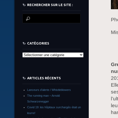
RECHERCHER SUR LE SITE :
Pho
Mis
CATÉGORIES
Catégories
Gr
nu
20
ARTICLES RÉCENTS
Ell
Lanceurs d’alerte / Whistleblowers
ses
The running man – Arnold
l’u
Schwarzenegger
leu
Covid 19: les hôpitaux surchargés était un
ha
leurre!