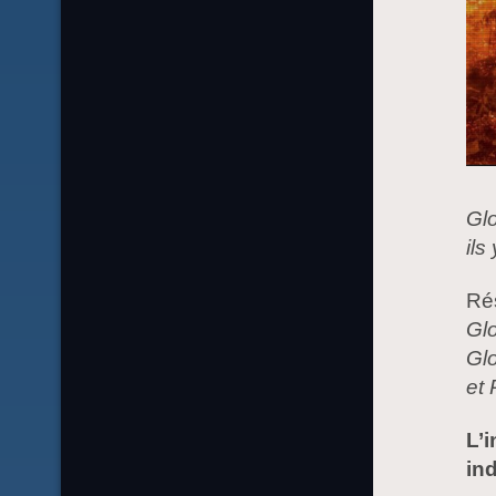
Gl
ils
Ré
Gl
Gl
et
L’
ind