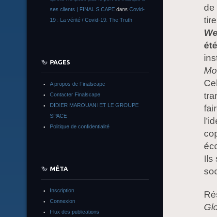
de 
ses clients | FINAL S CAPE
dans
Covid-
tir
19 : La vérité / Covid-19: The Truth
We
été
ins
PAGES
Mo
Cel
A propos de Finalscape
tra
Contacter Finalscape
DIDIER MAROUANI ET LE GROUPE
fai
SPACE
l’i
Politique de confidentialité
cop
éco
Ils
MÉTA
soc
Inscription
Ré
Connexion
Gl
Flux des publications