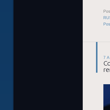
Pos
RU
Pos
7 
Co
re