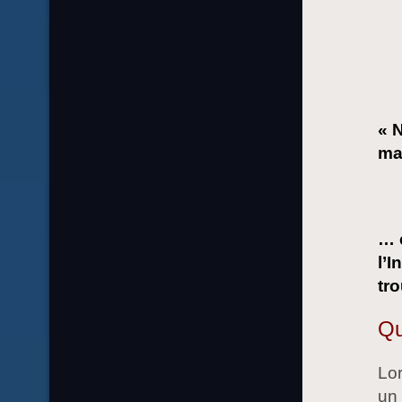
« 
mag
… 
l’I
tr
Qu
Lo
un