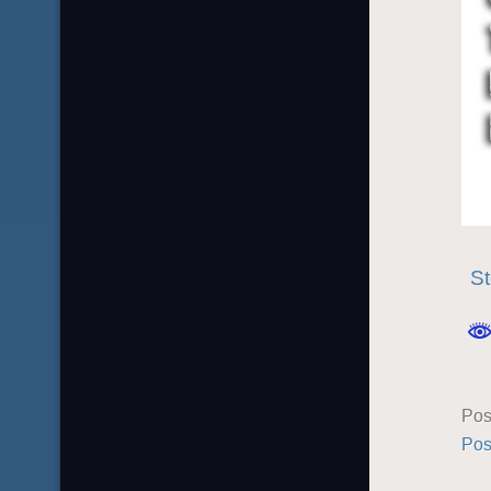
St
Pos
Pos