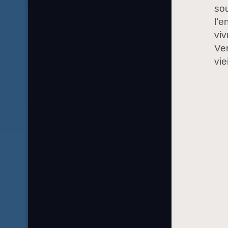
sou
l’e
viv
Ver
vie