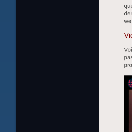
que
dem
web
Vi
Voi
pas
pro