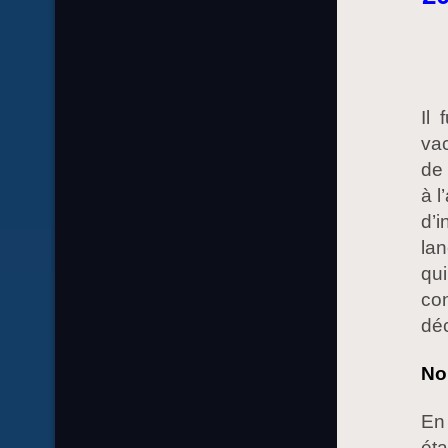
Il 
vac
de 
à l
d’i
lan
qui
con
dé
No
En 
éta