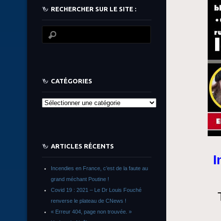
RECHERCHER SUR LE SITE :
CATÉGORIES
Catégories
ARTICLES RÉCENTS
I
Incendies en France, c’est de la faute au
grand méchant Poutine !
Covid 19 : 2021 – Le Dr Louis Fouché
renverse le plateau de CNews !
« Erreur 404, page non trouvée. »