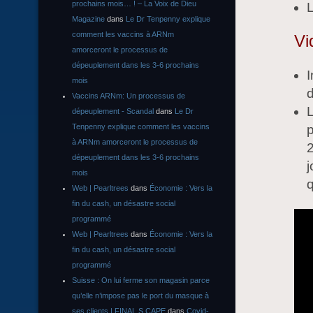
prochains mois… ! – La Voix de Dieu
L
Magazine
dans
Le Dr Tenpenny explique
comment les vaccins à ARNm
Vi
amorceront le processus de
dépeuplement dans les 3-6 prochains
I
mois
Vaccins ARNm: Un processus de
L
dépeuplement - Scandal
dans
Le Dr
Tenpenny explique comment les vaccins
p
à ARNm amorceront le processus de
2
dépeuplement dans les 3-6 prochains
j
mois
q
Web | Pearltrees
dans
Économie : Vers la
fin du cash, un désastre social
programmé
Web | Pearltrees
dans
Économie : Vers la
fin du cash, un désastre social
programmé
Suisse : On lui ferme son magasin parce
qu’elle n’impose pas le port du masque à
ses clients | FINAL S CAPE
dans
Covid-