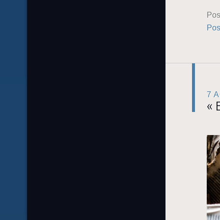
Pos
Pos
7 
« 