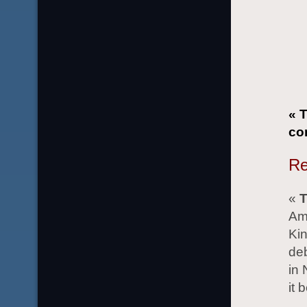
« 
co
Re
«
T
Am
Kin
deb
in 
it 