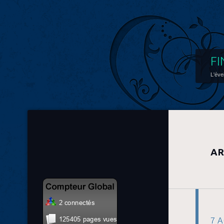
FI
L'éve
AR
7 