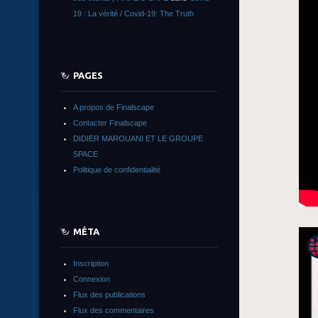
19 : La vérité / Covid-19: The Truth
PAGES
A propos de Finalscape
Contacter Finalscape
DIDIER MAROUANI ET LE GROUPE
SPACE
Politique de confidentialité
MÉTA
Inscription
Connexion
Flux des publications
Flux des commentaires