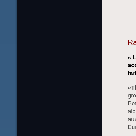
Ra
« 
ac
fai
«T
gro
Pet
alb
au
Eur