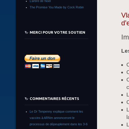
L’arbre de Noêl
The Promise You Made by Cock Robin
Vl
d’
MERCI POUR VOTRE SOUTIEN
Im
Le
C
c
L
COMMENTAIRES RÉCENTS
C
Le Dr Tenpenny explique comment les
l
vaccins à ARNm annonceront le
L
processus de dépeuplement dans les 3-6