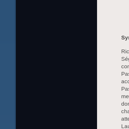
Sy
Ric
Ség
com
Pas
acc
Pas
mer
don
cha
att
Lau