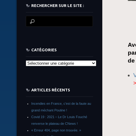
RECHERCHER SUR LE SITE :
Av
CATÉGORIES
pa
de 
Catégories
V
ARTICLES RÉCENTS
Incendies en France, c’est de la faute au
grand méchant Poutine !
Covid 19 : 2021 – Le Dr Louis Fouché
renverse le plateau de CNews !
« Erreur 404, page non trouvée. »