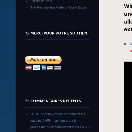
L’arbre de Noêl
Wit
The Promise You Made by Cock Robin
un
al
ext
MERCI POUR VOTRE SOUTIEN
V
COMMENTAIRES RÉCENTS
Le Dr Tenpenny explique comment les
vaccins à ARNm annonceront le
processus de dépeuplement dans les 3-6