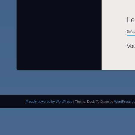
Le
Defau
Vo
Proudly powered by WordPress
|
Theme: Dusk To Dawn by
WordPress.c