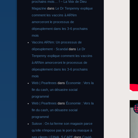
prochains mois… ! – La Voix de Dieu
Magazine
dans
Le Dr Tenpenny explique
comment les vaccins à ARNm
amorceront le processus de
dépeuplement dans les 3-6 prochains
mois
Vaccins ARNm: Un processus de
dépeuplement - Scandal
dans
Le Dr
Tenpenny explique comment les vaccins
à ARNm amorceront le processus de
dépeuplement dans les 3-6 prochains
mois
Web | Pearltrees
dans
Économie : Vers la
fin du cash, un désastre social
programmé
Web | Pearltrees
dans
Économie : Vers la
fin du cash, un désastre social
programmé
Suisse : On lui ferme son magasin parce
qu’elle n’impose pas le port du masque à
ses clients | FINAL S CAPE
dans
Covid-