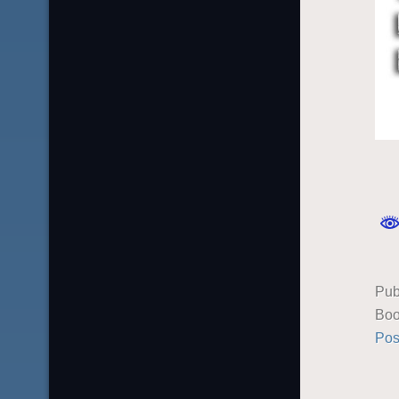
Pub
Boo
Pos