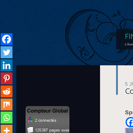
FI
L'éve
5 
Co
Sp