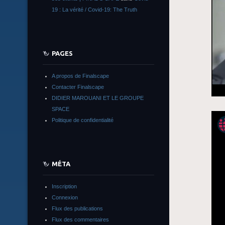
19 : La vérité / Covid-19: The Truth
PAGES
A propos de Finalscape
Contacter Finalscape
DIDIER MAROUANI ET LE GROUPE
SPACE
Politique de confidentialité
MÉTA
Inscription
Connexion
Flux des publications
Flux des commentaires