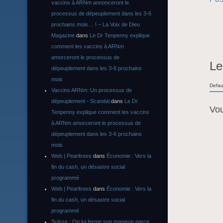
vaccins à ARNm annonceront le
processus de dépeuplement dans les 3-6
prochains mois… ! – La Voix de Dieu
Magazine
dans
Le Dr Tenpenny explique
comment les vaccins à ARNm
amorceront le processus de
Le
dépeuplement dans les 3-6 prochains
mois
Defau
Vaccins ARNm: Un processus de
dépeuplement - Scandal
dans
Le Dr
Vo
Tenpenny explique comment les vaccins
à ARNm amorceront le processus de
dépeuplement dans les 3-6 prochains
mois
Web | Pearltrees
dans
Économie : Vers la
fin du cash, un désastre social
programmé
Web | Pearltrees
dans
Économie : Vers la
fin du cash, un désastre social
programmé
Suisse : On lui ferme son magasin parce