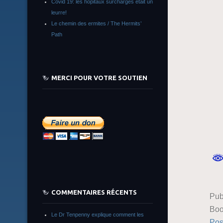
Covid 19: les hôpitaux surchargés était un
leurre!
Le chemin des ermites / The Hermits’
Path
MERCI POUR VOTRE SOUTIEN
COMMENTAIRES RÉCENTS
Pub
Boo
Le Dr Tenpenny explique comment les
Pos