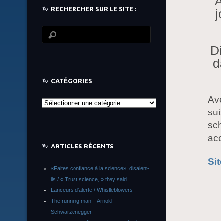
A
RECHERCHER SUR LE SITE :
j
Di
d
CATÉGORIES
Ave
Catégories
sui
sch
ac
ARTICLES RÉCENTS
Si
«Faites confiance à la science», disaient-
ils / « Trust science, » they said.
Lanceurs d’alerte / Whistleblowers
The running man – Arnold
Schwarzenegger