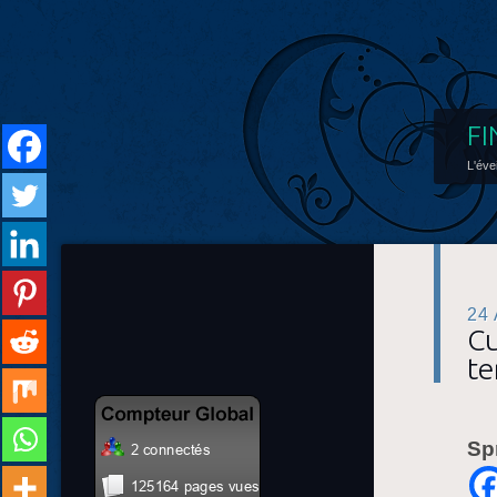
FI
L'éve
24
Cu
t
Sp