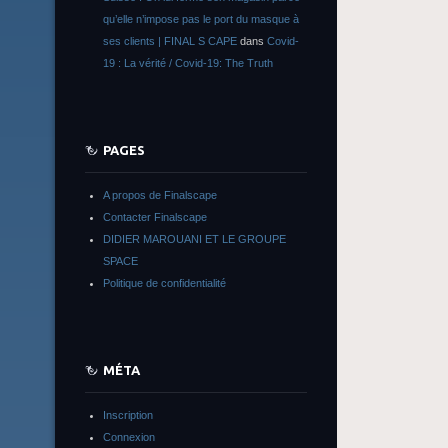
qu’elle n’impose pas le port du masque à
ses clients | FINAL S CAPE
dans
Covid-
19 : La vérité / Covid-19: The Truth
PAGES
A propos de Finalscape
Contacter Finalscape
DIDIER MAROUANI ET LE GROUPE
SPACE
Politique de confidentialité
MÉTA
Inscription
Connexion