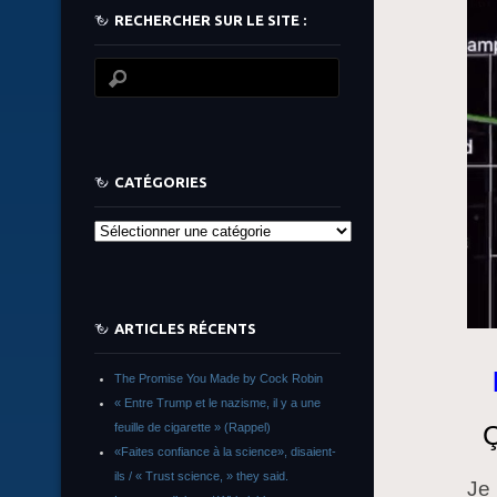
RECHERCHER SUR LE SITE :
CATÉGORIES
Catégories
ARTICLES RÉCENTS
The Promise You Made by Cock Robin
« Entre Trump et le nazisme, il y a une
Ç
feuille de cigarette » (Rappel)
«Faites confiance à la science», disaient-
ils / « Trust science, » they said.
Je 