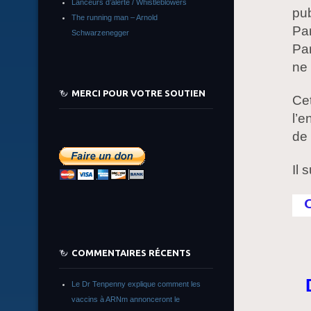
Lanceurs d’alerte / Whistleblowers
pub
The running man – Arnold
Par
Schwarzenegger
Par
ne 
MERCI POUR VOTRE SOUTIEN
Cet
l’e
de 
Il 
COMMENTAIRES RÉCENTS
Le Dr Tenpenny explique comment les
vaccins à ARNm annonceront le