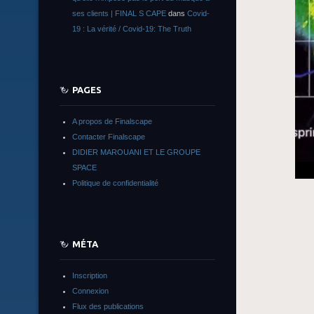
ses clients | FINAL S CAPE
dans
Covid-
19 : La vérité / Covid-19: The Truth
PAGES
A propos de Finalscape
Contacter Finalscape
DIDIER MAROUANI ET LE GROUPE
SPACE
Politique de confidentialité
MÉTA
Inscription
Connexion
Flux des publications