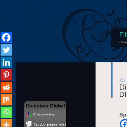
FI
L'éve
23
Di
Di
Sp