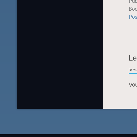
Pub
Boo
Pos
Le
Defau
Vo