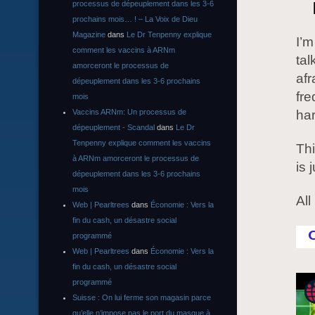
processus de dépeuplement dans les 3-6
prochains mois… ! – La Voix de Dieu
Magazine
dans
Le Dr Tenpenny explique
I’m
comment les vaccins à ARNm
tal
amorceront le processus de
afr
dépeuplement dans les 3-6 prochains
fre
mois
Vaccins ARNm: Un processus de
ha
dépeuplement - Scandal
dans
Le Dr
Tenpenny explique comment les vaccins
Thi
à ARNm amorceront le processus de
is 
dépeuplement dans les 3-6 prochains
mois
All
Web | Pearltrees
dans
Économie : Vers la
fin du cash, un désastre social
programmé
Web | Pearltrees
dans
Économie : Vers la
fin du cash, un désastre social
programmé
Suisse : On lui ferme son magasin parce
qu’elle n’impose pas le port du masque à