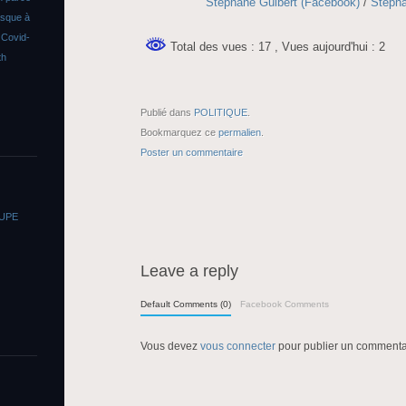
Stéphane Guibert (Facebook)
/
Stépha
asque à
s
Covid-
Total des vues : 17
, Vues aujourd'hui : 2
th
Publié dans
POLITIQUE
.
Bookmarquez ce
permalien
.
Poster un commentaire
OUPE
Leave a reply
Default Comments (0)
Facebook Comments
Vous devez
vous connecter
pour publier un commenta