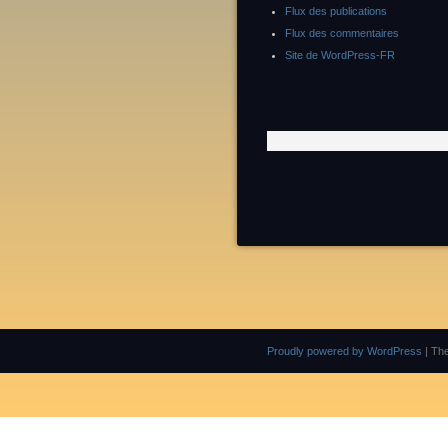
Flux des publications
Flux des commentaires
Site de WordPress-FR
Proudly powered by WordPress
|
Th
Leave me a message, I will answer you as soon as possible. G.S / Finalscape