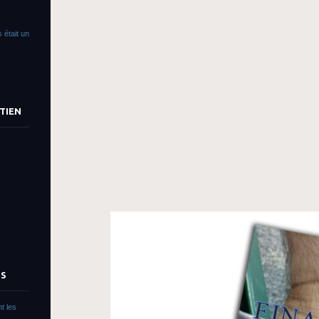
 était un
TIEN
TS
t les