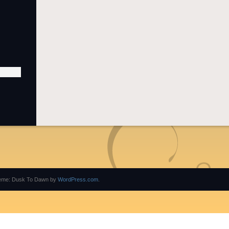
eme: Dusk To Dawn by
WordPress.com
.