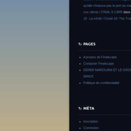
qu’elle n’impose pas le port du m
ses clients | FINAL S CAPE
dan
19 : La vérité / Covid-19: The Tru
PAGES
A propos de Finalscape
Contacter Finalscape
DIDIER MAROUANI ET LE GR
SPACE
Politique de confidentialité
MÉTA
Inscription
Connexion