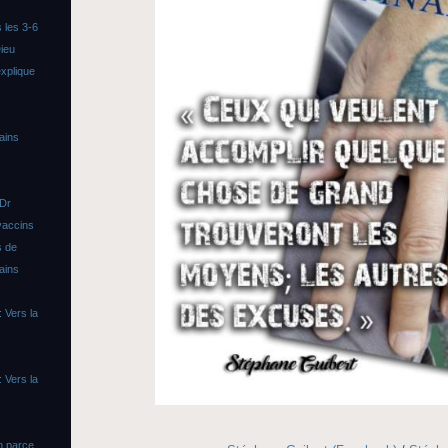
 les 3-6
ieu
xplique
ains
 Dr
vaccins
s de
ains
 Vers la
 Vers la
n parce