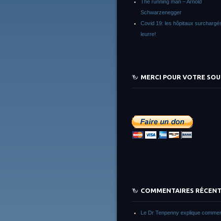
The running man – Arnold
Schwarzenegger
Covid 19: les hôpitaux surchargés
leurre!
MERCI POUR VOTRE SOU
COMMENTAIRES RÉCEN
Le Dr Tenpenny explique commen