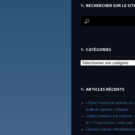
RECHERCHER SUR LE SITE
CATÉGORIES
Catégories
ARTICLES RÉCENTS
« Entre Trump et le nazisme, il y 
feuille de cigarette » (Rappel)
«Faites confiance à la science», d
ils / « Trust science, » they said.
Lanceurs d’alerte / Whistleblower