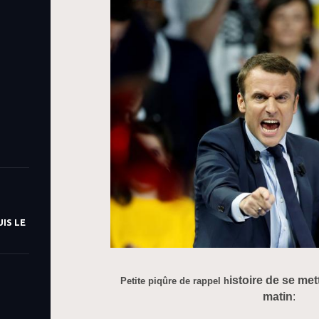
IS LE
istoire de se met
Petite piqûre de rappel h
matin
: