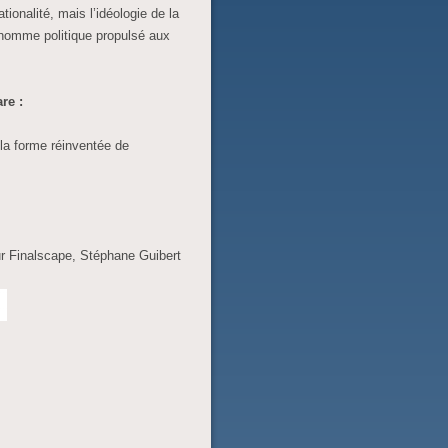
tionalité, mais l’idéologie de la
, homme politique propulsé aux
re :
 la forme réinventée de
r Finalscape, Stéphane Guibert