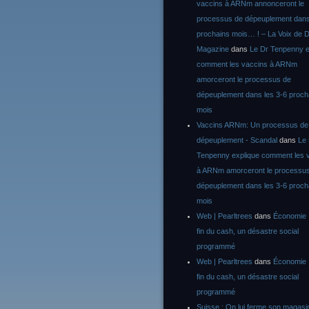
vaccins à ARNm annonceront le
processus de dépeuplement dans
prochains mois… ! – La Voix de D
Magazine
dans
Le Dr Tenpenny e
comment les vaccins à ARNm
amorceront le processus de
dépeuplement dans les 3-6 proch
mois
Vaccins ARNm: Un processus de
dépeuplement - Scandal
dans
Le
Tenpenny explique comment les 
à ARNm amorceront le processu
dépeuplement dans les 3-6 proch
mois
Web | Pearltrees
dans
Économie :
fin du cash, un désastre social
programmé
Web | Pearltrees
dans
Économie :
fin du cash, un désastre social
programmé
Suisse : On lui ferme son magasi