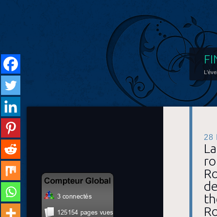
FI
L'éve
28
La
ro
Ro
de
th
Ro