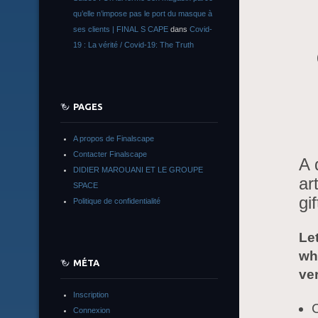
qu’elle n’impose pas le port du masque à
ses clients | FINAL S CAPE
dans
Covid-
19 : La vérité / Covid-19: The Truth
PAGES
A propos de Finalscape
Contacter Finalscape
A 
DIDIER MAROUANI ET LE GROUPE
ar
SPACE
gi
Politique de confidentialité
Let
wh
MÉTA
ver
Inscription
Connexion