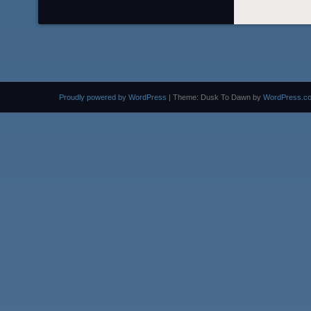
Proudly powered by WordPress
|
Theme: Dusk To Dawn by
WordPress.c