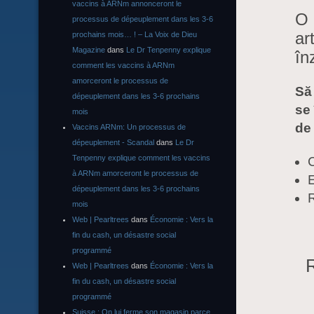
vaccins à ARNm annonceront le
O 
processus de dépeuplement dans les 3-6
ar
prochains mois… ! – La Voix de Dieu
Magazine
dans
Le Dr Tenpenny explique
în
comment les vaccins à ARNm
amorceront le processus de
Să 
dépeuplement dans les 3-6 prochains
se 
mois
de
Vaccins ARNm: Un processus de
dépeuplement - Scandal
dans
Le Dr
Tenpenny explique comment les vaccins
à ARNm amorceront le processus de
dépeuplement dans les 3-6 prochains
R
mois
Web | Pearltrees
dans
Économie : Vers la
fin du cash, un désastre social
programmé
R
Web | Pearltrees
dans
Économie : Vers la
fin du cash, un désastre social
programmé
Suisse : On lui ferme son magasin parce