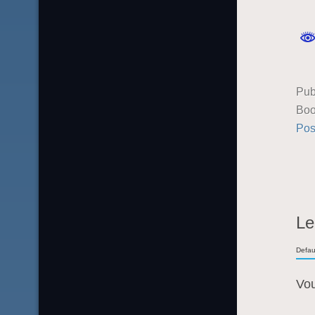
Pub
Boo
Pos
Le
Defau
Vo