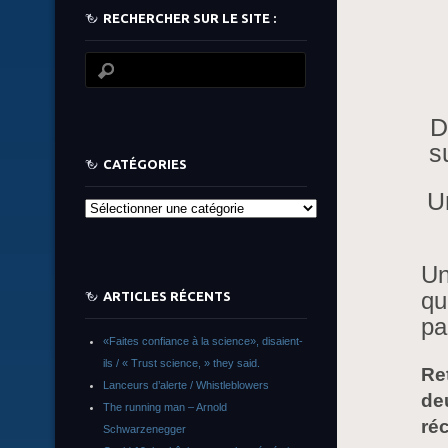
RECHERCHER SUR LE SITE :
D
s
CATÉGORIES
U
Catégories
Un
qu
ARTICLES RÉCENTS
pa
«Faites confiance à la science», disaient-
ils / « Trust science, » they said.
Re
Lanceurs d’alerte / Whistleblowers
de
The running man – Arnold
ré
Schwarzenegger