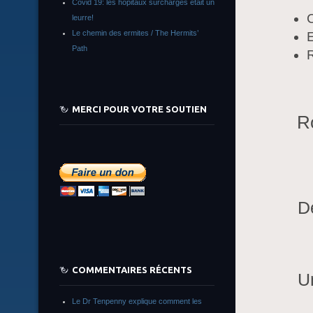
Covid 19: les hôpitaux surchargés était un
leurre!
Le chemin des ermites / The Hermits’
Path
R
MERCI POUR VOTRE SOUTIEN
Ro
D
COMMENTAIRES RÉCENTS
U
Le Dr Tenpenny explique comment les