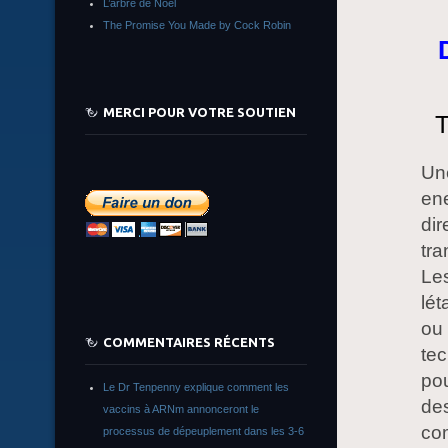
L’arbre de Noêl
The Promise You Made by Cock Robin
MERCI POUR VOTRE SOUTIEN
T
Une
en
dir
tra
Les
lét
ou 
COMMENTAIRES RÉCENTS
tec
pou
Le Dr Tenpenny explique comment les
des
vaccins à ARNm annonceront le
com
processus de dépeuplement dans les 3-6