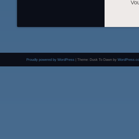
Vo
Proudly powered by WordPress
|
Theme: Dusk To Dawn by
WordPress.c