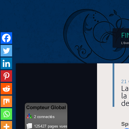
FI
L'éve
21
La
la
de
Sp