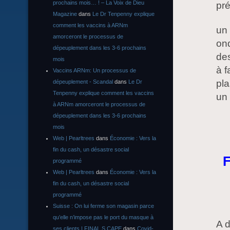
prochains mois… ! – La Voix de Dieu
pré
Magazine
dans
Le Dr Tenpenny explique
comment les vaccins à ARNm
un
amorceront le processus de
ond
dépeuplement dans les 3-6 prochains
de
mois
à f
Vaccins ARNm: Un processus de
pl
dépeuplement - Scandal
dans
Le Dr
Tenpenny explique comment les vaccins
un
à ARNm amorceront le processus de
dépeuplement dans les 3-6 prochains
mois
Web | Pearltrees
dans
Économie : Vers la
fin du cash, un désastre social
F
programmé
Web | Pearltrees
dans
Économie : Vers la
fin du cash, un désastre social
programmé
Suisse : On lui ferme son magasin parce
qu’elle n’impose pas le port du masque à
A 
ses clients | FINAL S CAPE
dans
Covid-