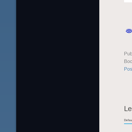
Pub
Boo
Pos
Le
Defau