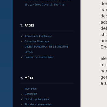
des
19 : La vérité / Covid-19: The Truth
tra
des
add
PAGES
def
sho
A propos de Finalscape
and
Contacter Finalscape
Ene
DIDIER MAROUANI ET LE GROUPE
SPACE
Politique de confidentialité
ele
mi
par
gen
MÉTA
a 
Inscription
Connexion
Flux des publications
Flux des commentaires