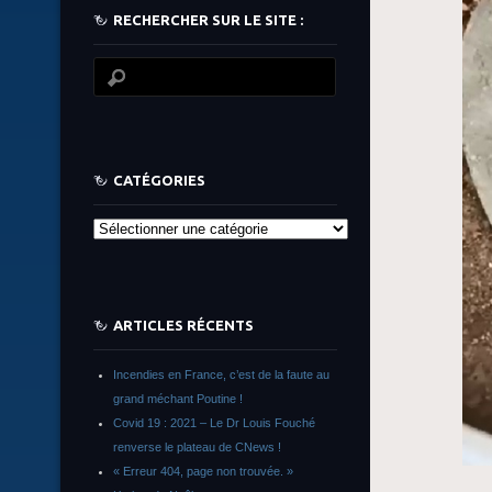
RECHERCHER SUR LE SITE :
CATÉGORIES
Catégories
ARTICLES RÉCENTS
Incendies en France, c’est de la faute au
grand méchant Poutine !
Covid 19 : 2021 – Le Dr Louis Fouché
renverse le plateau de CNews !
« Erreur 404, page non trouvée. »