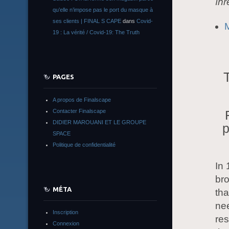
înr
qu’elle n’impose pas le port du masque à
ses clients | FINAL S CAPE
dans
Covid-
M
19 : La vérité / Covid-19: The Truth
PAGES
A propos de Finalscape
Contacter Finalscape
DIDIER MAROUANI ET LE GROUPE
p
SPACE
Politique de confidentialité
In 
bro
MÉTA
tha
nee
Inscription
re
Connexion