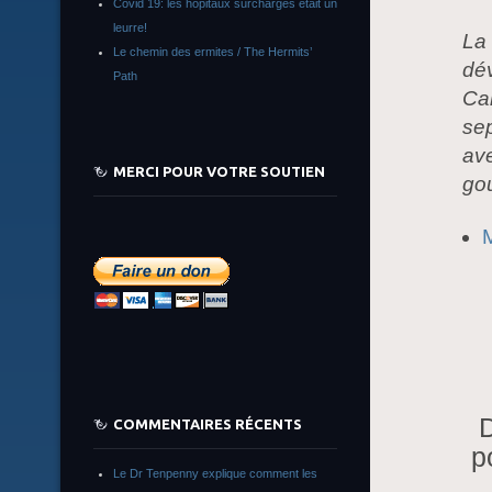
Covid 19: les hôpitaux surchargés était un
leurre!
La 
Le chemin des ermites / The Hermits’
dé
Path
Cai
se
ave
MERCI POUR VOTRE SOUTIEN
go
M
D
COMMENTAIRES RÉCENTS
p
Le Dr Tenpenny explique comment les