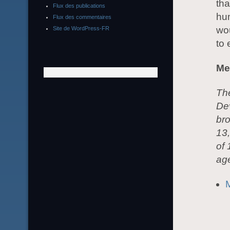
tha
Flux des publications
hum
Flux des commentaires
wou
Site de WordPress-FR
to 
Me
The
De
bro
13,
of 
age
M