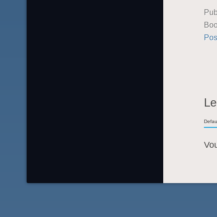
Pub
Boo
Pos
Le
Defau
Vo