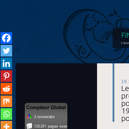
FI
L'éve
19
Le
pr
po
19
po