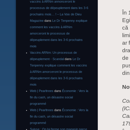
vaccins à ARNm annonceront le
processus de dépeuplement dans les 3-6
În 
prochains mois… ! – La Voix de Dieu
Egi
Magazine
dans
Le Dr Tenpenny explique
că 
comment les vaccins à ARNm
amorceront le processus de
lim
dépeuplement dans les 3-6 prochains
ar 
mois
dra
Vaccins ARNm: Un processus de
de 
dépeuplement - Scandal
dans
Le Dr
pus
Tenpenny explique comment les vaccins
din
à ARNm amorceront le processus de
dépeuplement dans les 3-6 prochains
mois
Not
Web | Pearltrees
dans
Économie : Vers la
fin du cash, un désastre social
Con
programmé
(IC
Web | Pearltrees
dans
Économie : Vers la
Cai
fin du cash, un désastre social
179
programmé
Suisse : On lui ferme son magasin parce