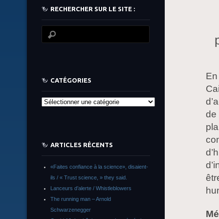
RECHERCHER SUR LE SITE :
En 
CATÉGORIES
Cai
d’a
Catégories
de 
pl
con
ARTICLES RÉCENTS
d’h
d’i
«Faites confiance à la science», disaient-
êtr
ils / « Trust science, » they said.
hu
Lanceurs d’alerte / Whistleblowers
The running man – Arnold
Schwarzenegger
Mé