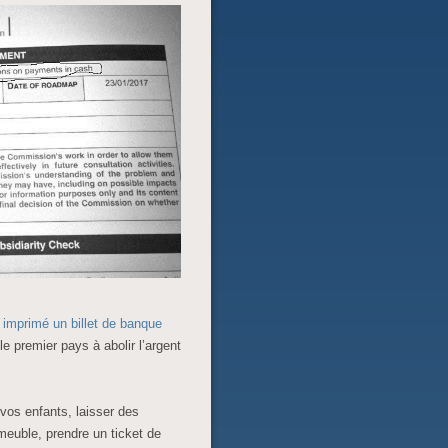
imprimé un billet de banque
 premier pays à abolir l’argent
vos enfants, laisser des
meuble, prendre un ticket de