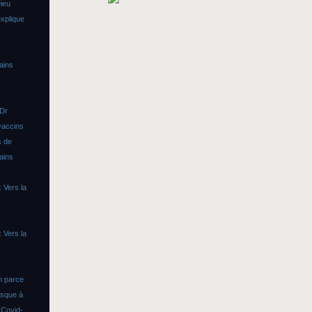
ieu
xplique
ains
 Dr
vaccins
s de
ains
 Vers la
 Vers la
n parce
asque à
s
Covid-