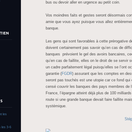
»
bus ou devoir aller en urgence au petit coin.
Vos moindres faits et gestes seront désormais con
amie que vous ayez puisque vous allez entièrement
banque.
TIEN
Les gens qui sont favorables à cette prérogative d
doivent certainement pas savoir qu’en cas de diff
banques prévoient le gel des avoirs bancaires, cec
qu’en cas de faillite, elles on le droit de se servir
un cadre parfaitement légal puisqu’elles se l’ont 
garantie (
FGDR
) assurant que les comptes en de
seront pas touchés est une utopie car ce fond qui 
censé couvrir les banques des pays membres de l’
France, l’épargne atteint déjà plus de 100 milliards
route si une grande banque devait faire faillite ma
TS
systémique.
t les
Sté
 les 3-6