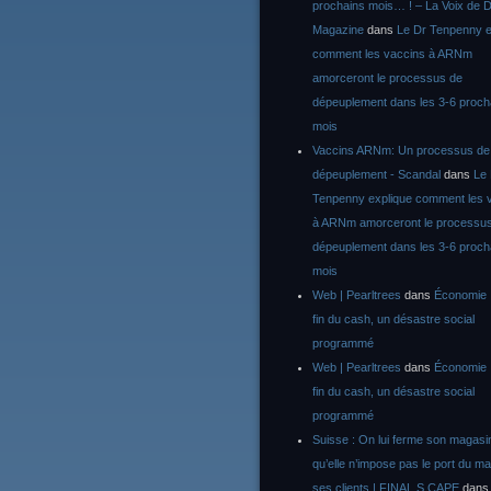
prochains mois… ! – La Voix de D
Magazine
dans
Le Dr Tenpenny e
comment les vaccins à ARNm
amorceront le processus de
dépeuplement dans les 3-6 proch
mois
Vaccins ARNm: Un processus de
dépeuplement - Scandal
dans
Le
Tenpenny explique comment les 
à ARNm amorceront le processu
dépeuplement dans les 3-6 proch
mois
Web | Pearltrees
dans
Économie :
fin du cash, un désastre social
programmé
Web | Pearltrees
dans
Économie :
fin du cash, un désastre social
programmé
Suisse : On lui ferme son magasi
qu’elle n’impose pas le port du m
ses clients | FINAL S CAPE
dan