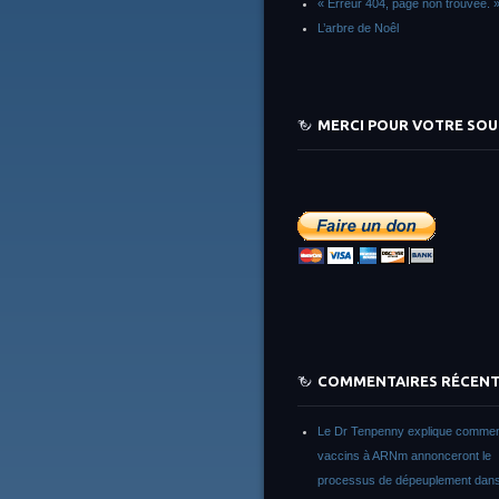
« Erreur 404, page non trouvée. 
L’arbre de Noêl
MERCI POUR VOTRE SOU
COMMENTAIRES RÉCEN
Le Dr Tenpenny explique commen
vaccins à ARNm annonceront le
processus de dépeuplement dans