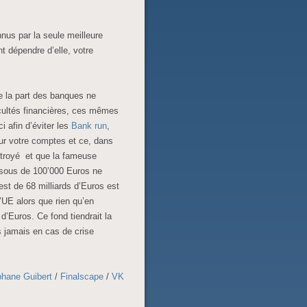
nus par la seule meilleure
 dépendre d’elle, votre
e la part des banques ne
icultés financières, ces mêmes
i afin d’éviter les
Bank run
,
 sur votre comptes et ce, dans
octroyé et que la fameuse
ssous de 100’000 Euros ne
est de 68 milliards d’Euros est
UE alors que rien qu’en
 d’Euros. Ce fond tiendrait la
is jamais en cas de crise
phane Guibert
/
Finalscape
/
VK