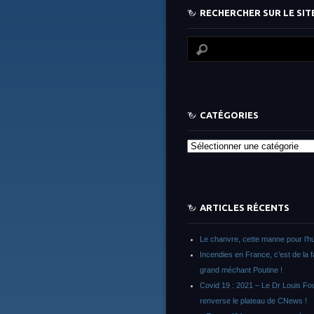
RECHERCHER SUR LE SITE
CATÉGORIES
Catégories
ARTICLES RÉCENTS
Le chanvre, cette manne pour l’h
Incendies en France, c’est de la 
grand méchant Poutine !
Covid 19 : 2021 – Le Dr Louis F
renverse le plateau de CNews !