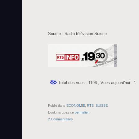
Source : Radio télévision Suisse
Total des vues : 1196
, Vues aujourd'hui : 1
Publié dans
ECONOMIE
,
RTS
,
SUISSE
.
Bookmarquez ce
permalien
.
2 Commentaires