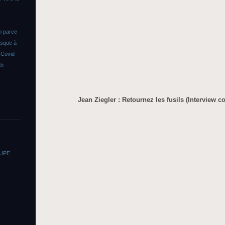
n parce
asque à
s
Covid-
th
Jean Ziegler : Retournez les fusils (Interview c
OUPE