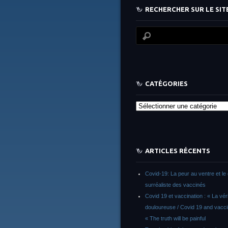
RECHERCHER SUR LE SITE
CATÉGORIES
Catégories
ARTICLES RÉCENTS
Covid-19: La peur au ventre et le 
surréaliste des vaccinés
Covid 19 et vaccination : « La vér
douloureuse / Covid 19 and vacci
« The truth will be painful