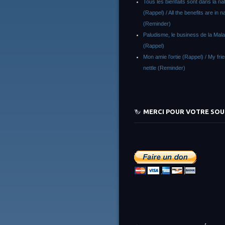
Tous les bienfaits sont dans la na
(Rappel) / All the benefits are in n
(Reminder)
Paludisme, le business de la Malar
(Rappel)
Mon amie l’ortie (Rappel) / My fri
nettle (Reminder)
MERCI POUR VOTRE SOU