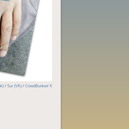
ok)
/
Sur (VK)
/
CrowdBunker
/
X