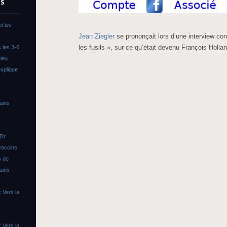
TS
t les
Jean Ziegler
se prononçait lors d’une interview co
les fusils », sur ce qu’était devenu François Holla
 les 3-6
ieu
xplique
ains
 Dr
vaccins
s de
ains
 Vers la
 Vers la