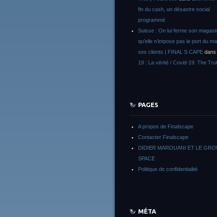
fin du cash, un désastre social
programmé
Suisse : On lui ferme son magasi
qu’elle n’impose pas le port du m
ses clients | FINAL S CAPE
dan
19 : La vérité / Covid-19: The Tru
PAGES
A propos de Finalscape
Contacter Finalscape
DIDIER MAROUANI ET LE GR
SPACE
Politique de confidentialité
MÉTA