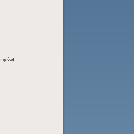
omplète)