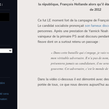
la république, François Hollande alors qu’il éta
 :
de 2012
Ce fut LE moment fort de la campagne de François
Le candidat socialiste prononçait
son fameux disc
personnes. Après une prestation de Yannick Noah e
vainqueur de la primaire PS avait discouru pendan
fleuve dont on a surtout retenu un passage :
« Dans cette bataille qui s’engage, je vais v
mon véritable adversaire. Il n’a pas de nom, 
présentera jamais sa candidature, il ne sera
gouverne. Cet adversaire, c’est le monde de 
Dans la vidéo ci-dessous il est démontré avec des 
déni
portée de tous, ce que nous devons aujourd’hui au 
ité sera
nation: