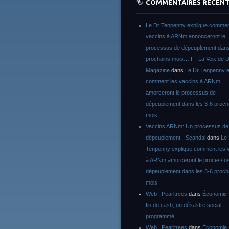
COMMENTAIRES RÉCEN
Le Dr Tenpenny explique commen
vaccins à ARNm annonceront le
processus de dépeuplement dans
prochains mois… ! – La Voix de D
Magazine
dans
Le Dr Tenpenny e
comment les vaccins à ARNm
amorceront le processus de
dépeuplement dans les 3-6 proch
mois
Vaccins ARNm: Un processus de
dépeuplement - Scandal
dans
Le
Tenpenny explique comment les 
à ARNm amorceront le processu
dépeuplement dans les 3-6 proch
mois
Web | Pearltrees
dans
Économie :
fin du cash, un désastre social
programmé
Web | Pearltrees
dans
Économie :