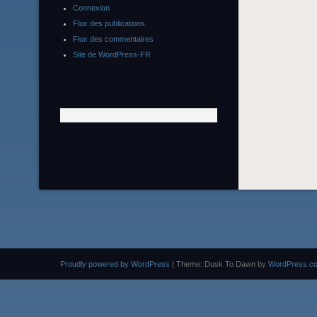
Connexion
Flux des publications
Flux des commentaires
Site de WordPress-FR
Proudly powered by WordPress
|
Theme: Dusk To Dawn by
WordPress.c