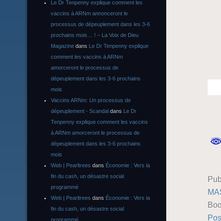
Le Dr Tenpenny explique comment les
vaccins à ARNm annonceront le
processus de dépeuplement dans les 3-6
prochains mois… ! – La Voix de Dieu
Magazine
dans
Le Dr Tenpenny explique
comment les vaccins à ARNm
amorceront le processus de
dépeuplement dans les 3-6 prochains
mois
Vaccins ARNm: Un processus de
dépeuplement - Scandal
dans
Le Dr
Tenpenny explique comment les vaccins
à ARNm amorceront le processus de
dépeuplement dans les 3-6 prochains
mois
Web | Pearltrees
dans
Économie : Vers la
fin du cash, un désastre social
Pub
programmé
MA
Web | Pearltrees
dans
Économie : Vers la
Boo
fin du cash, un désastre social
Pos
programmé