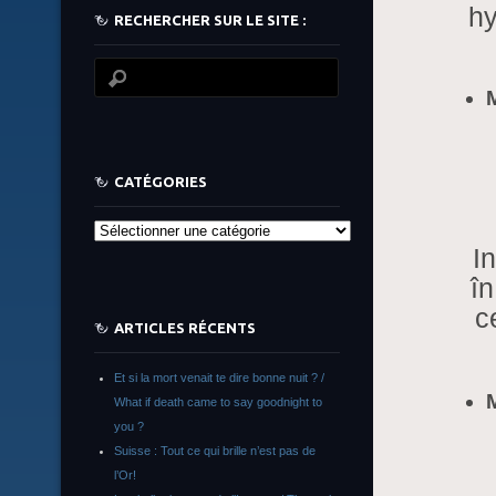
hy
RECHERCHER SUR LE SITE :
CATÉGORIES
Catégories
I
î
c
ARTICLES RÉCENTS
Et si la mort venait te dire bonne nuit ? /
What if death came to say goodnight to
you ?
Suisse : Tout ce qui brille n’est pas de
l’Or!