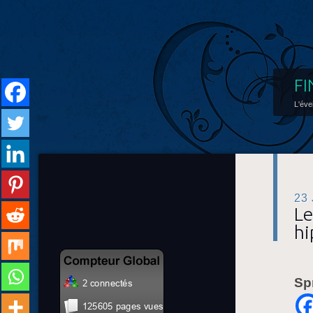
FI
L'éve
23
Le
hi
Sp