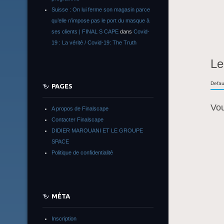
Suisse : On lui ferme son magasin parce
qu’elle n’impose pas le port du masque à
ses clients | FINAL S CAPE
dans
Covid-
19 : La vérité / Covid-19: The Truth
Le
Defau
PAGES
Vo
A propos de Finalscape
Contacter Finalscape
DIDIER MAROUANI ET LE GROUPE
SPACE
Politique de confidentialité
MÉTA
Inscription