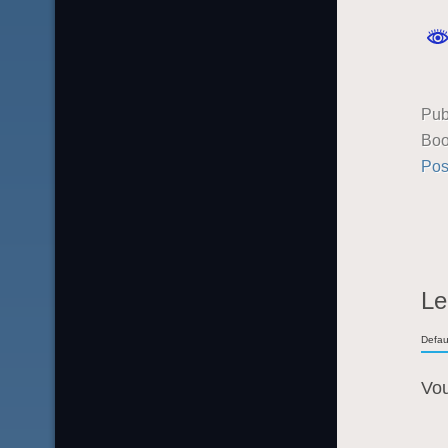
Pub
Boo
Pos
Le
Defau
Vo