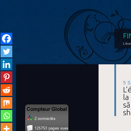
FI
L'éve
5 
L’
la
să
sh