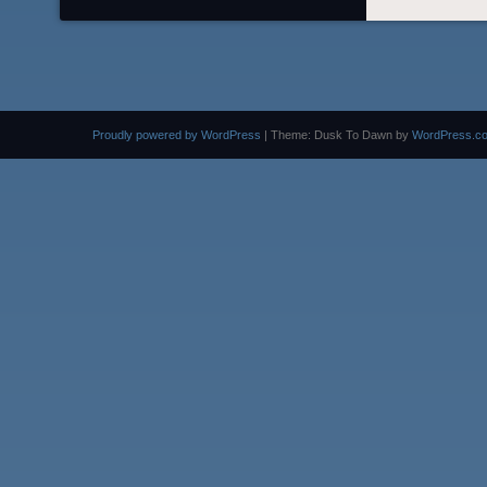
Proudly powered by WordPress
|
Theme: Dusk To Dawn by
WordPress.c