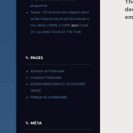
Th
programmé
de
Suisse : On lui ferme son magasin parce
em
qu’elle n’impose pas le port du masque à
ses clients | FINAL S CAPE
dans
Covid-
19 : La vérité / Covid-19: The Truth
PAGES
A propos de Finalscape
Contacter Finalscape
DIDIER MAROUANI ET LE GROUPE
SPACE
Politique de confidentialité
MÉTA