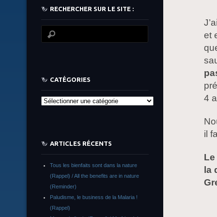
RECHERCHER SUR LE SITE :
J’a
et 
que
sau
pa
CATÉGORIES
pré
4 
Catégories
No
il 
ARTICLES RÉCENTS
Le
Tous les bienfaits sont dans la nature
la
(Rappel) / All the benefits are in nature
Gr
(Reminder)
Paludisme, le business de la Malaria !
(Rappel)