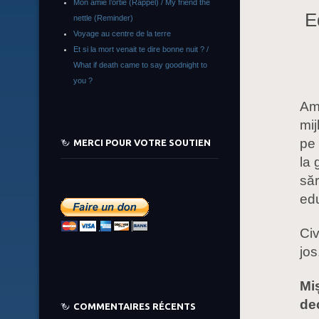
Mon amie l’ortie (Rappel) / My friend the
E
nettle (Reminder)
Voyage au centre de la terre
Et si la mort venait te dire bonne nuit ? /
What if death came to say goodnight to
you ?
Am 
mij
pe 
MERCI POUR VOTRE SOUTIEN
la 
să
edu
Civ
jos
Mi
de
COMMENTAIRES RÉCENTS