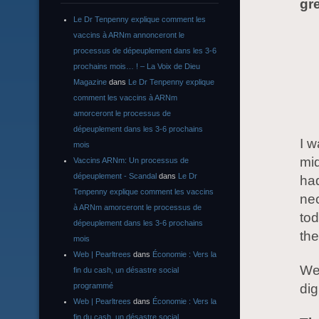
gre
Le Dr Tenpenny explique comment les
vaccins à ARNm annonceront le
processus de dépeuplement dans les 3-6
prochains mois… ! – La Voix de Dieu
Magazine
dans
Le Dr Tenpenny explique
comment les vaccins à ARNm
amorceront le processus de
dépeuplement dans les 3-6 prochains
I w
mois
mid
Vaccins ARNm: Un processus de
dépeuplement - Scandal
dans
Le Dr
ha
Tenpenny explique comment les vaccins
nec
à ARNm amorceront le processus de
to
dépeuplement dans les 3-6 prochains
th
mois
Web | Pearltrees
dans
Économie : Vers la
We’
fin du cash, un désastre social
programmé
di
Web | Pearltrees
dans
Économie : Vers la
fin du cash, un désastre social