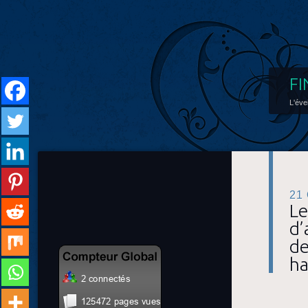
FI
L'éve
21
Le
d’
de
ha