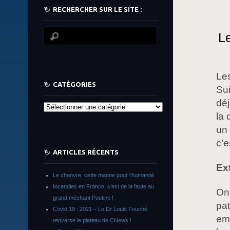
RECHERCHER SUR LE SITE :
Le
Les
CATÉGORIES
Su
déj
Catégories
la 
un 
c’e
ARTICLES RÉCENTS
Ex
Le chanvre, cette manne pour l’humanité
Incendies en France, c’est de la faute au
On 
grand méchant Poutine !
pat
Covid 19 : 2021 – Le Dr Louis Fouché
emp
renverse le plateau de CNews !