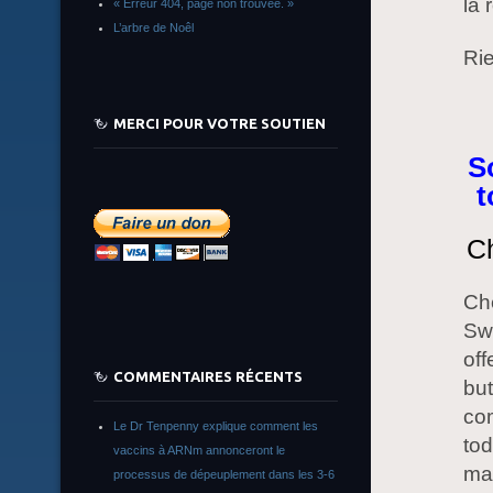
la 
« Erreur 404, page non trouvée. »
L’arbre de Noêl
Rie
MERCI POUR VOTRE SOUTIEN
S
t
Ch
Che
Swi
off
COMMENTAIRES RÉCENTS
but
com
Le Dr Tenpenny explique comment les
tod
vaccins à ARNm annonceront le
mar
processus de dépeuplement dans les 3-6