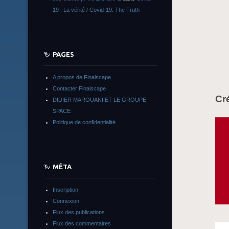
19 : La vérité / Covid-19: The Truth
PAGES
A propos de Finalscape
Contacter Finalscape
Cr
DIDIER MAROUANI ET LE GROUPE
SPACE
Politique de confidentialité
MÉTA
Inscription
Connexion
Flux des publications
Flux des commentaires