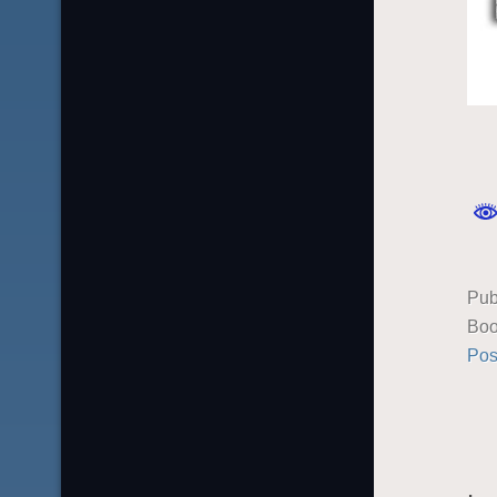
Pub
Boo
Pos