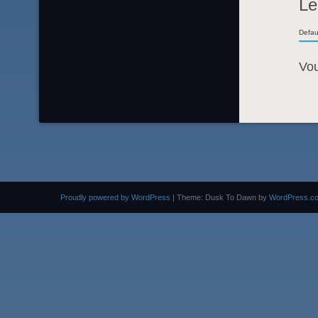
Le
Defau
Vo
Proudly powered by WordPress
|
Theme: Dusk To Dawn by
WordPress.c