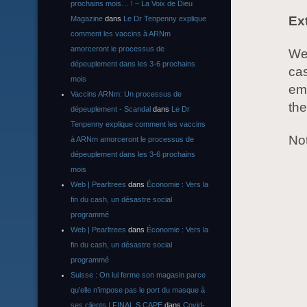
prochains mois… ! – La Voix de Dieu
Ex
Magazine
dans
Le Dr Tenpenny explique
comment les vaccins à ARNm
amorceront le processus de
We 
dépeuplement dans les 3-6 prochains
cas
mois
emp
Vaccins ARNm: Un processus de
the
dépeuplement - Scandal
dans
Le Dr
Tenpenny explique comment les vaccins
Not
à ARNm amorceront le processus de
dépeuplement dans les 3-6 prochains
mois
Web | Pearltrees
dans
Économie : Vers la
fin du cash, un désastre social
programmé
Web | Pearltrees
dans
Économie : Vers la
fin du cash, un désastre social
programmé
Suisse : On lui ferme son magasin parce
qu’elle n’impose pas le port du masque à
ses clients | FINAL S CAPE
dans
Covid-