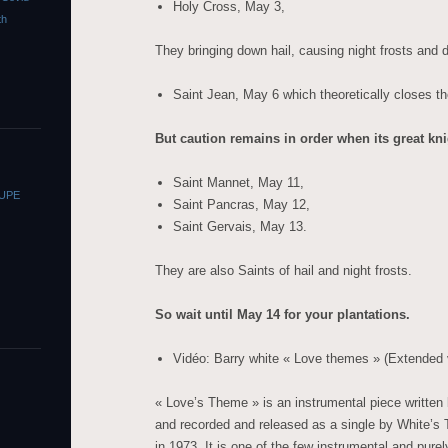
Holy Cross, May 3,
th
They bringing down hail, causing night frosts and
Saint Jean, May 6 which theoretically closes th
But caution remains in order when its great kni
Saint Mannet, May 11,
OUPE
Saint Pancras, May 12,
Saint Gervais, May 13.
They are also Saints of hail and night frosts.
So wait until May 14 for your plantations.
Vidéo: Barry white « Love themes » (Extended 
« Love’s Theme » is an instrumental piece written
and recorded and released as a single by White’s
in 1973. It is one of the few instrumental and purel