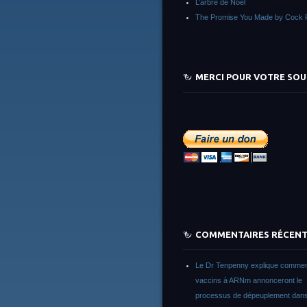
L’arbre de Noêl
The Promise You Made by Cock 
MERCI POUR VOTRE SOU
COMMENTAIRES RÉCEN
Le Dr Tenpenny explique commen
vaccins à ARNm annonceront le
processus de dépeuplement dans