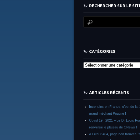
RECHERCHER SUR LE SITE
CATÉGORIES
Catégories
ARTICLES RÉCENTS
Incendies en France, c’est de la 
grand méchant Poutine !
Covid 19 : 2021 – Le Dr Louis F
renverse le plateau de CNews !
« Erreur 404, page non trouvée. 