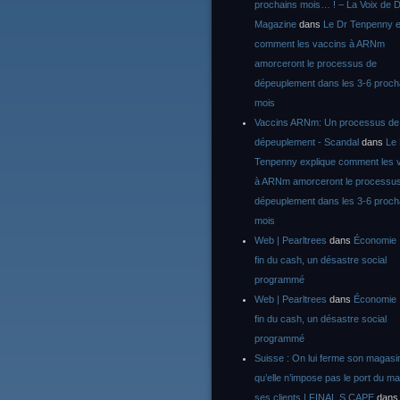
prochains mois… ! – La Voix de D
Magazine
dans
Le Dr Tenpenny e
comment les vaccins à ARNm
amorceront le processus de
dépeuplement dans les 3-6 proch
mois
Vaccins ARNm: Un processus de
dépeuplement - Scandal
dans
Le
Tenpenny explique comment les 
à ARNm amorceront le processu
dépeuplement dans les 3-6 proch
mois
Web | Pearltrees
dans
Économie :
fin du cash, un désastre social
programmé
Web | Pearltrees
dans
Économie :
fin du cash, un désastre social
programmé
Suisse : On lui ferme son magasi
qu’elle n’impose pas le port du m
ses clients | FINAL S CAPE
dan