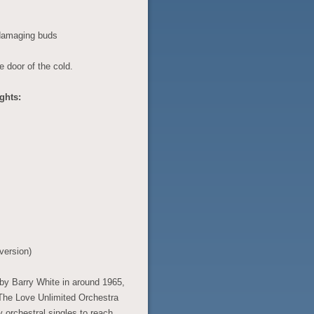
 damaging buds
e door of the cold.
ghts:
version)
 by Barry White in around 1965,
 The Love Unlimited Orchestra
y orchestral singles to reach