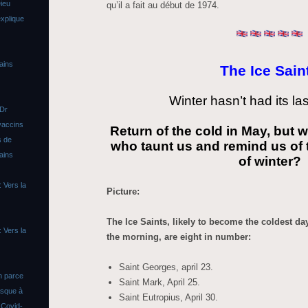
ieu
qu’il a fait au début de 1974.
xplique
ains
The Ice Sain
Winter hasn’t had its la
 Dr
vaccins
Return of the cold in May, but 
s de
who taunt us and remind us of
ains
of winter?
 Vers la
Picture:
The Ice Saints, likely to become the coldest day
 Vers la
the morning, are eight in number:
Saint Georges, april 23.
n parce
Saint Mark, April 25.
asque à
Saint Eutropius, April 30.
s
Covid-