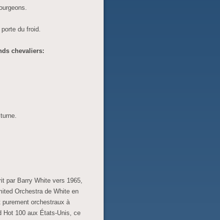
bourgeons.
porte du froid.
nds chevaliers:
turne.
it par Barry White vers 1965,
imited Orchestra de White en
et purement orchestraux à
d Hot 100 aux États-Unis, ce