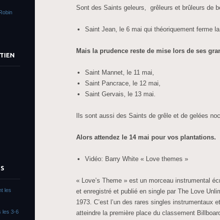
Sont des Saints geleurs, grêleurs et brûleurs de 
Robin
Saint Jean, le 6 mai qui théoriquement ferme la 
Mais la prudence reste de mise lors de ses gra
TIEN
Saint Mannet, le 11 mai,
Saint Pancrace, le 12 mai,
Saint Gervais, le 13 mai.
Ils sont aussi des Saints de grêle et de gelées noc
Alors attendez le 14 mai pour vos plantations.
Vidéo: Barry White « Love themes »
TS
« Love’s Theme » est un morceau instrumental écr
t les
et enregistré et publié en single par The Love Unl
1973. C’est l’un des rares singles instrumentaux 
 les 3-6
atteindre la première place du classement Billboar