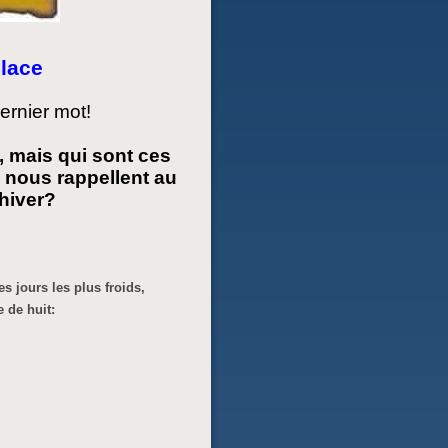
glace
dernier mot!
, mais qui sont ces
 nous rappellent au
hiver?
s jours les plus froids,
 de huit: