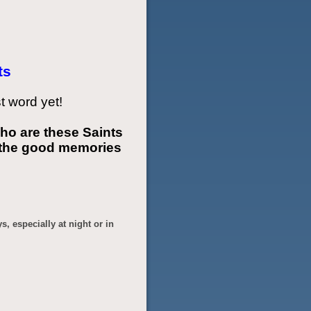
ts
st word yet!
who are these Saints
 the good memories
s, especially at night or in