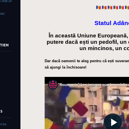
 était un
its’
Statul Adân
În această Uniune Europeană, 
putere dacă ești un pedofil, un 
TIEN
un mincinos, un c
Dar dacă oamenii te aleg pentru că ești suveranis
să ajungi la închisoare!
TS
t les