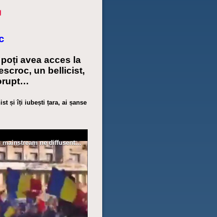
c
poți avea acces la
escroc, un bellicist,
orupt…
t și îți iubești țara, ai șanse