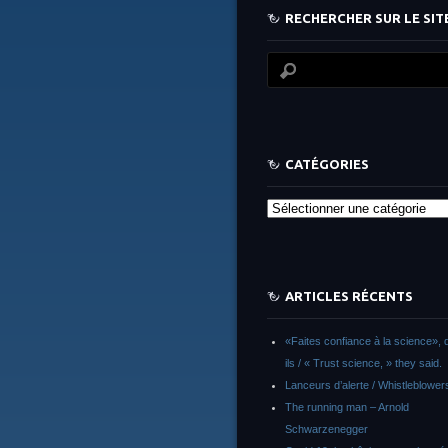
RECHERCHER SUR LE SITE
CATÉGORIES
Catégories
ARTICLES RÉCENTS
«Faites confiance à la science», d
ils / « Trust science, » they said.
Lanceurs d’alerte / Whistleblower
The running man – Arnold
Schwarzenegger