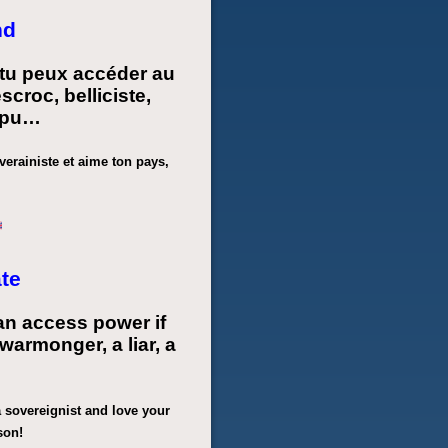
nd
tu peux accéder au
scroc, belliciste,
mpu…
verainiste et aime ton pays,
te
an access power if
warmonger, a liar, a
 sovereignist and love your
son!