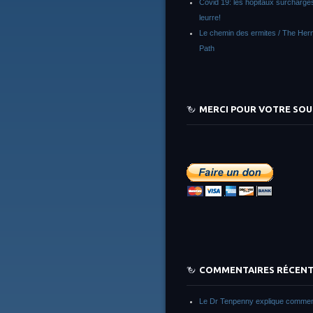
Covid 19: les hôpitaux surchargés
leurre!
Le chemin des ermites / The Herm
Path
MERCI POUR VOTRE SOU
COMMENTAIRES RÉCEN
Le Dr Tenpenny explique commen