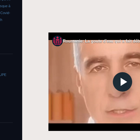
asque à
s
Covid-
th
OUPE