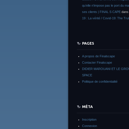
qu’elle n’impose pas le port du m
ses clients | FINAL S CAPE
dan
19 : La vérité / Covid-19: The Tru
PAGES
A propos de Finalscape
Contacter Finalscape
DIDIER MAROUANI ET LE GR
SPACE
Politique de confidentialité
MÉTA
Inscription
Connexion