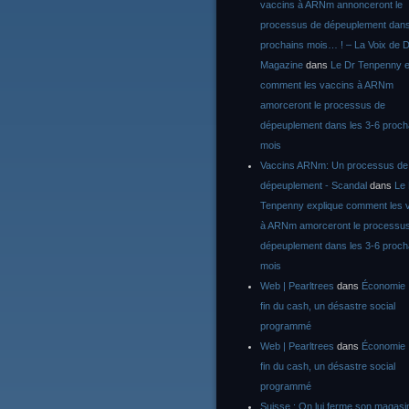
vaccins à ARNm annonceront le
processus de dépeuplement dans
prochains mois… ! – La Voix de D
Magazine
dans
Le Dr Tenpenny e
comment les vaccins à ARNm
amorceront le processus de
dépeuplement dans les 3-6 proch
mois
Vaccins ARNm: Un processus de
dépeuplement - Scandal
dans
Le
Tenpenny explique comment les 
à ARNm amorceront le processu
dépeuplement dans les 3-6 proch
mois
Web | Pearltrees
dans
Économie :
fin du cash, un désastre social
programmé
Web | Pearltrees
dans
Économie :
fin du cash, un désastre social
programmé
Suisse : On lui ferme son magasi