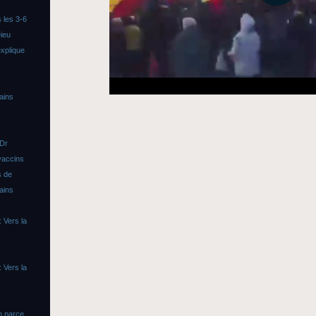
 les 3-6
ieu
xplique
ains
 Dr
vaccins
s de
ains
 Vers la
 Vers la
n parce