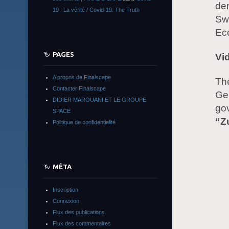
de
19 : La vérité / Covid-19: The Truth
Swi
Ec
PAGES
Vi
A propos de Finalscape
The
Contacter Finalscape
Ge
DIDIER MAROUANI ET LE GROUPE
go
SPACE
“Z
Politique de confidentialité
MÉTA
Inscription
Connexion
Flux des publications
Flux des commentaires