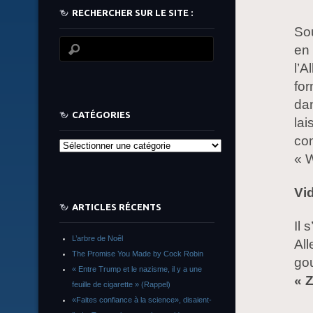
RECHERCHER SUR LE SITE :
Sou
en 
l’A
for
da
CATÉGORIES
lai
con
Catégories
« W
Vi
ARTICLES RÉCENTS
Il 
L’arbre de Noêl
All
The Promise You Made by Cock Robin
go
« Entre Trump et le nazisme, il y a une
« Z
feuille de cigarette » (Rappel)
«Faites confiance à la science», disaient-