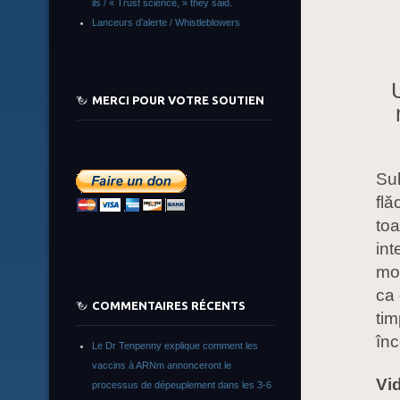
ils / « Trust science, » they said.
Lanceurs d’alerte / Whistleblowers
MERCI POUR VOTRE SOUTIEN
Sub
flă
toa
int
mo
ca 
COMMENTAIRES RÉCENTS
tim
înc
Le Dr Tenpenny explique comment les
vaccins à ARNm annonceront le
Vi
processus de dépeuplement dans les 3-6