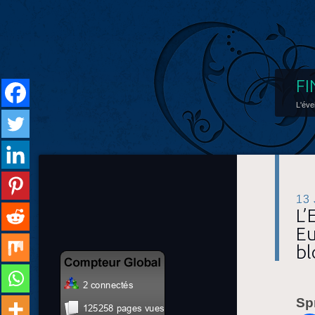
FI
L'éve
13
L’
Eu
bl
Sp