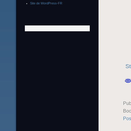
Site de WordPress-FR
St
Pub
Boo
Pos