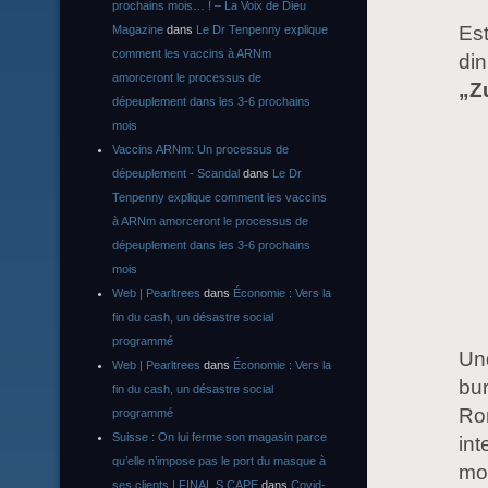
prochains mois… ! – La Voix de Dieu
Est
Magazine
dans
Le Dr Tenpenny explique
comment les vaccins à ARNm
din
amorceront le processus de
„Zu
dépeuplement dans les 3-6 prochains
mois
Vaccins ARNm: Un processus de
dépeuplement - Scandal
dans
Le Dr
Tenpenny explique comment les vaccins
à ARNm amorceront le processus de
dépeuplement dans les 3-6 prochains
mois
Web | Pearltrees
dans
Économie : Vers la
fin du cash, un désastre social
programmé
Und
Web | Pearltrees
dans
Économie : Vers la
bur
fin du cash, un désastre social
Rom
programmé
Suisse : On lui ferme son magasin parce
int
qu’elle n’impose pas le port du masque à
mo
ses clients | FINAL S CAPE
dans
Covid-