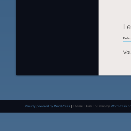
Le
Defau
Vo
Proudly powered by WordPress
|
Theme: Dusk To Dawn by
WordPress.c