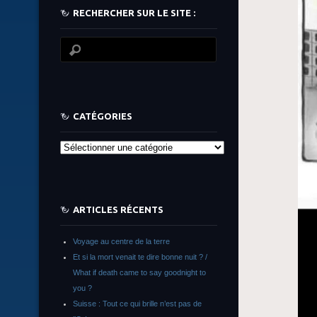
RECHERCHER SUR LE SITE :
CATÉGORIES
Catégories
ARTICLES RÉCENTS
Voyage au centre de la terre
Et si la mort venait te dire bonne nuit ? /
What if death came to say goodnight to
you ?
Suisse : Tout ce qui brille n’est pas de