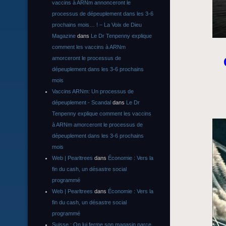
vaccins à ARNm annonceront le
processus de dépeuplement dans les 3-6
prochains mois… ! – La Voix de Dieu
Magazine
dans
Le Dr Tenpenny explique
comment les vaccins à ARNm
amorceront le processus de
dépeuplement dans les 3-6 prochains
mois
Vaccins ARNm: Un processus de
dépeuplement - Scandal
dans
Le Dr
Tenpenny explique comment les vaccins
à ARNm amorceront le processus de
dépeuplement dans les 3-6 prochains
mois
Web | Pearltrees
dans
Économie : Vers la
fin du cash, un désastre social
programmé
Web | Pearltrees
dans
Économie : Vers la
fin du cash, un désastre social
programmé
Suisse : On lui ferme son magasin parce