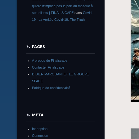
qu’elle n’impose pas le port du masque à
ses clients | FINAL S CAPE
dans
Covid-
19 : La vérité / Covid-19: The Truth
PAGES
A propos de Finalscape
Contacter Finalscape
DIDIER MAROUANI ET LE GROUPE
SPACE
Politique de confidentialité
MÉTA
Inscription
Connexion