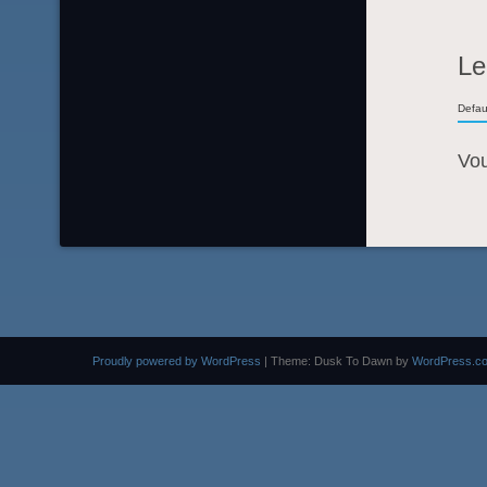
Le
Defau
Vo
Proudly powered by WordPress
|
Theme: Dusk To Dawn by
WordPress.c