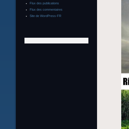
Flux des publications
Flux des commentaires
Site de WordPress-FR