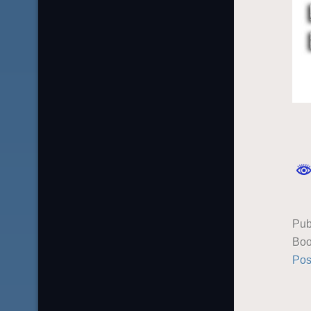
Pub
Boo
Pos