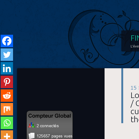
FI
L'éve
15
Lo
/ 
cu
t