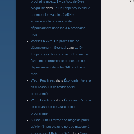
prochains mois… ! – La Voix de Dieu
Magazine
dans
Le Dr Tenpenny explique
comment les vaccins à ARNm
amorceront le processus de
dépeuplement dans les 3-6 prochains
mois
Vaccins ARNm: Un processus de
dépeuplement - Scandal
dans
Le Dr
Tenpenny explique comment les vaccins
à ARNm amorceront le processus de
dépeuplement dans les 3-6 prochains
mois
Web | Pearltrees
dans
Économie : Vers la
fin du cash, un désastre social
programmé
Web | Pearltrees
dans
Économie : Vers la
fin du cash, un désastre social
programmé
Suisse : On lui ferme son magasin parce
qu’elle n’impose pas le port du masque à
ses clients | FINAL S CAPE
dans
Covid-