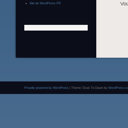
Vo
Site de WordPress-FR
Proudly powered by WordPress
|
Theme: Dusk To Dawn by
WordPress.c