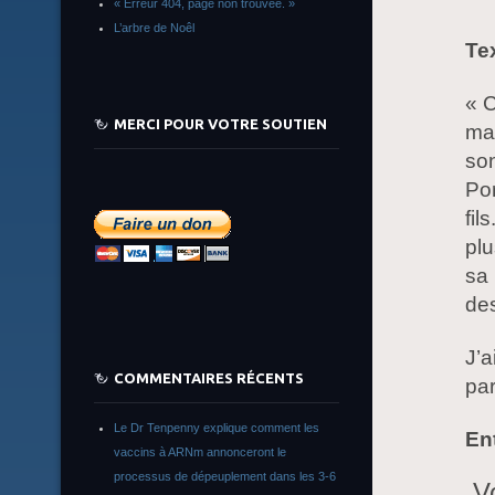
« Erreur 404, page non trouvée. »
L’arbre de Noêl
Te
« C
MERCI POUR VOTRE SOUTIEN
mas
so
Por
fil
plu
sa 
des
J’a
COMMENTAIRES RÉCENTS
par
Le Dr Tenpenny explique comment les
Ent
vaccins à ARNm annonceront le
processus de dépeuplement dans les 3-6
V