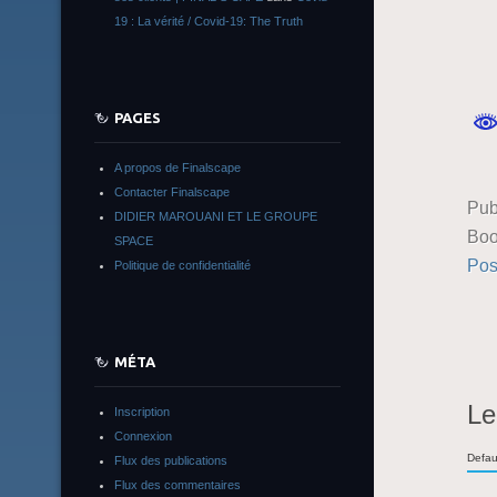
19 : La vérité / Covid-19: The Truth
PAGES
A propos de Finalscape
Contacter Finalscape
Pub
DIDIER MAROUANI ET LE GROUPE
Boo
SPACE
Pos
Politique de confidentialité
MÉTA
Le
Inscription
Connexion
Defau
Flux des publications
Flux des commentaires