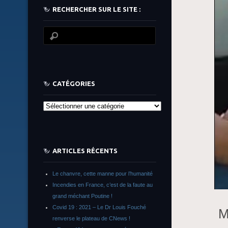
RECHERCHER SUR LE SITE :
CATÉGORIES
Catégories
ARTICLES RÉCENTS
Le chanvre, cette manne pour l’humanité
Incendies en France, c’est de la faute au
grand méchant Poutine !
Covid 19 : 2021 – Le Dr Louis Fouché
M
renverse le plateau de CNews !