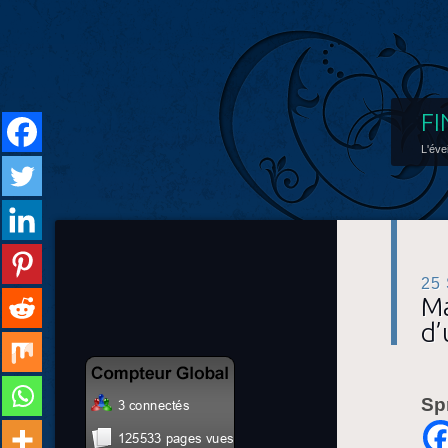
FI
L'éve
25
Ma
d’
Sp