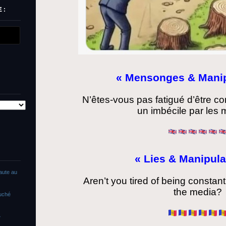
 :
« Mensonges & Manip
N’êtes-vous pas fatigué d’être c
un imbécile par les
« Lies & Manipula
faute au
Aren’t you tired of being constant
the media?
ouché
»