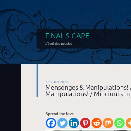
FINAL S CAPE
L'éveil des peuples
12 JUIN 2025
Mensonges & Manipulations! /
Manipulations! / Minciuni și m
Spread the love