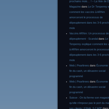
prochains mois… ! – La Voix de D
Magazine
dans
Le Dr Tenpenny e
comment les vaccins à ARNm
amorceront le processus de
dépeuplement dans les 3-6 proch
mois
Vaccins ARNm: Un processus de
dépeuplement - Scandal
dans
Le
Tenpenny explique comment les 
à ARNm amorceront le processu
dépeuplement dans les 3-6 proch
mois
Web | Pearltrees
dans
Économie :
fin du cash, un désastre social
programmé
Web | Pearltrees
dans
Économie :
fin du cash, un désastre social
programmé
Suisse : On lui ferme son magasi
qu’elle n’impose pas le port du m
ses clients | FINAL S CAPE
dan