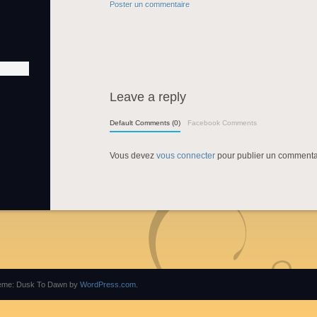
Poster un commentaire
Leave a reply
Default Comments (0)
Facebook Comments
Vous devez
vous connecter
pour publier un commenta
eme: Dusk To Dawn by
WordPress.com
.