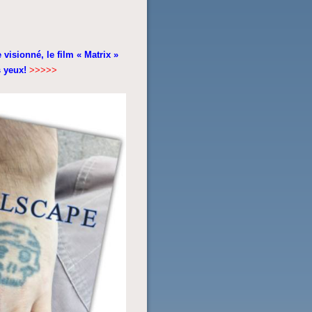
 visionné, le film « Matrix »
s yeux!
>>>>>