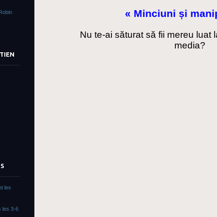
« Minciuni și manip
Robin
Nu te-ai săturat să fii mereu luat
media?
TIEN
TS
t les
 les 3-6