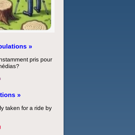
ulations »
onstamment pris pour
 médias?
tions »
ly taken for a ride by