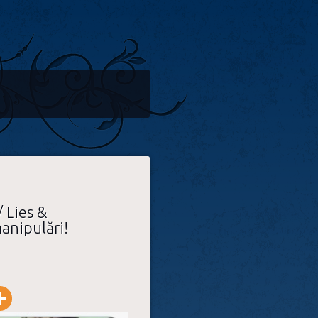
 Lies &
anipulări!