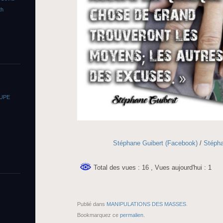
th
OUPE
Stéphane Guibert (Facebook)
/
Stépha
Total des vues : 16
, Vues aujourd'hui : 1
Publié dans
MANIPULATIONS DES MASSES
.
Bookmarquez ce
permalien
.