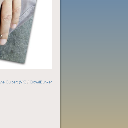
ne Guibert (VK)
/
CrowdBunker