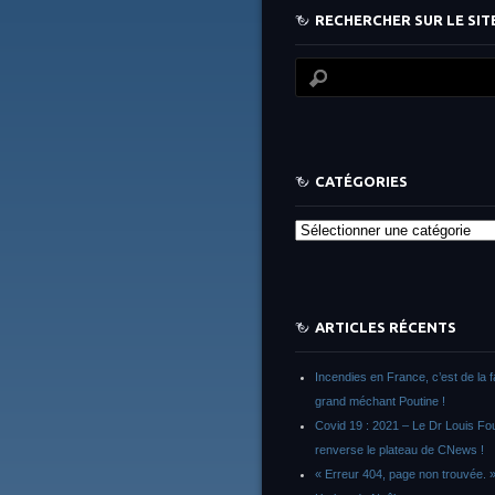
RECHERCHER SUR LE SITE
CATÉGORIES
Catégories
ARTICLES RÉCENTS
Incendies en France, c’est de la 
grand méchant Poutine !
Covid 19 : 2021 – Le Dr Louis F
renverse le plateau de CNews !
« Erreur 404, page non trouvée. 