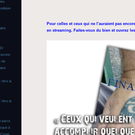
ieu
xplique
Pour celles et ceux qui ne l’auraient pas encore
ains
en streaming. Faites-vous du bien et ouvrez le
 Dr
vaccins
s de
ains
 Vers la
 Vers la
n parce
asque à
s
Covid-