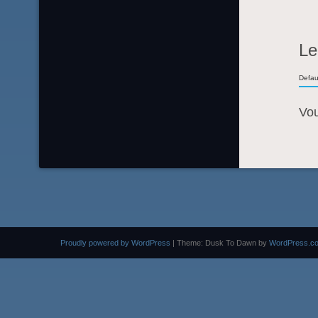
Le
Defau
Vo
Proudly powered by WordPress
|
Theme: Dusk To Dawn by
WordPress.c