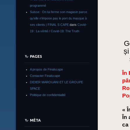
programmé
Suisse : On lui ferme son magasin parce
qu’elle n’impose pas le port du masque à
ses clients | FINAL S CAPE
dans
Covid-
19 : La vérité / Covid-19: The Truth
G
și
PAGES
A propos de Finalscape
În
Contacter Finalscape
pân
DIDIER MAROUANI ET LE GROUPE
Ro
SPACE
Pop
Politique de confidentialité
« Î
În 
MÉTA
ca