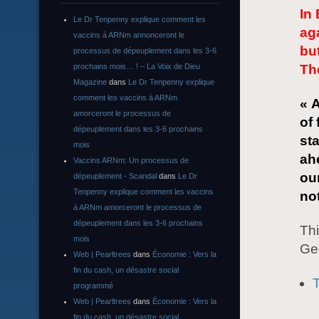
In
Le Dr Tenpenny explique comment les
aga
vaccins à ARNm annonceront le
bu
processus de dépeuplement dans les 3-6
prochains mois… ! – La Voix de Dieu
Th
Magazine
dans
Le Dr Tenpenny explique
comment les vaccins à ARNm
« 
amorceront le processus de
of
dépeuplement dans les 3-6 prochains
sta
mois
ah
Vaccins ARNm: Un processus de
our
dépeuplement - Scandal
dans
Le Dr
Tenpenny explique comment les vaccins
not
à ARNm amorceront le processus de
dépeuplement dans les 3-6 prochains
Thi
mois
Ge
Web | Pearltrees
dans
Économie : Vers la
fin du cash, un désastre social
programmé
Web | Pearltrees
dans
Économie : Vers la
fin du cash, un désastre social