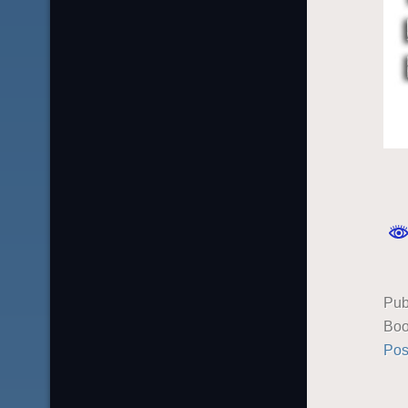
Pub
Boo
Pos