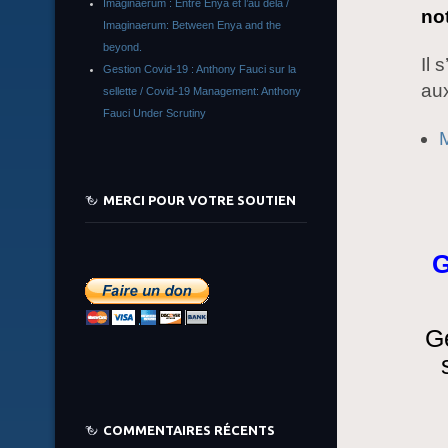
Imaginaerum : Entre Enya et l’au delà /
no
Imaginaerum: Between Enya and the
beyond.
️Il
Gestion Covid-19 : Anthony Fauci sur la
aux
sellette / Covid-19 Management: Anthony
Fauci Under Scrutiny
M
MERCI POUR VOTRE SOUTIEN
G
G
COMMENTAIRES RÉCENTS