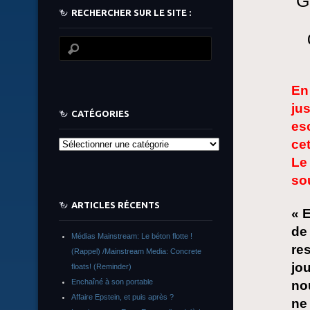
G
RECHERCHER SUR LE SITE :
En 
jus
CATÉGORIES
es
cet
Catégories
Le
so
ARTICLES RÉCENTS
« 
de 
Médias Mainstream: Le béton flotte !
re
(Rappel) /Mainstream Media: Concrete
jo
floats! (Reminder)
Enchaîné à son portable
no
Affaire Epstein, et puis après ?
ne