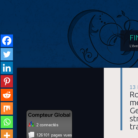
FI
L'éve
13
Ro
me
Ge
st
tr