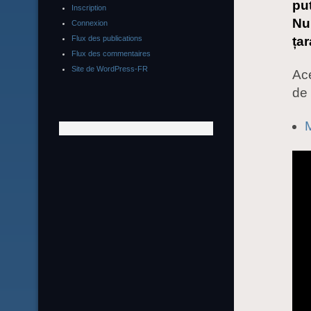
put
Inscription
Nu
Connexion
Flux des publications
țar
Flux des commentaires
Site de WordPress-FR
Ace
de
M