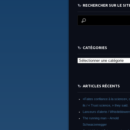
RECHERCHER SUR LE SITE
CATÉGORIES
Catégories
ARTICLES RÉCENTS
«Faites confiance à la science», d
ils / « Trust science, » they said.
Lanceurs d’alerte / Whistleblower
The running man – Arnold
Schwarzenegger