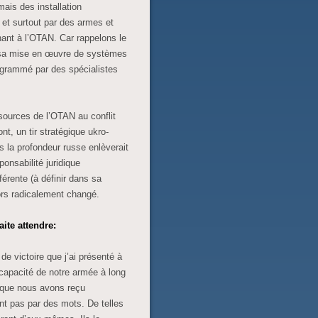
is des installation
et surtout par des armes et
ant à l’OTAN. Car rappelons le
r sa mise en œuvre de systèmes
rogrammé par des spécialistes
ssources de l’OTAN au conflit
nt, un tir stratégique ukro-
ans la profondeur russe enlèverait
onsabilité juridique
férente (à définir dans sa
lors radicalement changé.
aite attendre:
de victoire que j’ai présenté à
 capacité de notre armée à long
 que nous avons reçu
ont pas par des mots. De telles