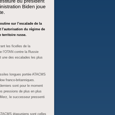
estiture du président
nistration Biden joue
te.
outine sur l’escalade de la
t l’autorisation du régime de
 territoire russe.
ant les ficelles de la
 de l’OTAN contre la Russie
nt une des escalades les plus
missiles longues portée ATACMS
ow franco-britanniques.
erniers sont pour le moment
es pressions de plus en plus
e Merz, le successeur pressenti
 ATACMS étasuniens sont celles