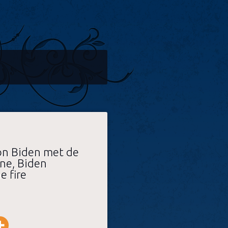
ion Biden met de
aine, Biden
e fire