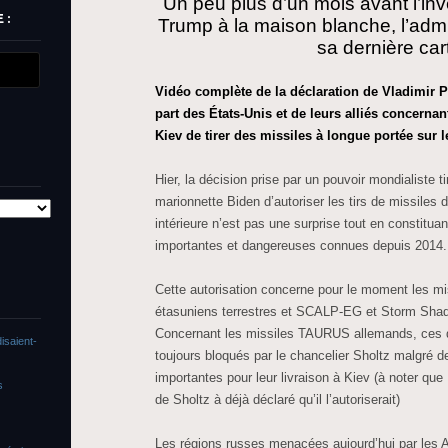
Un peu plus d’un mois avant l’inv
 :
Trump à la maison blanche, l’admi
sa dernière car
Vidéo complète de la déclaration de Vladimir P
part des États-Unis et de leurs alliés concernan
Kiev de tirer des missiles à longue portée sur le
Hier, la décision prise par un pouvoir mondialiste tir
marionnette Biden d’autoriser les tirs de missiles
intérieure n’est pas une surprise tout en constitua
importantes et dangereuses connues depuis 2014.
Cette autorisation concerne pour le moment les 
étasuniens terrestres et SCALP-EG et Storm Shad
Concernant les missiles TAURUS allemands, ces d
isaient-
toujours bloqués par le chancelier Sholtz malgré d
importantes pour leur livraison à Kiev (à noter qu
s
de Sholtz à déjà déclaré qu’il l’autoriserait)
Les régions russes menacées aujourd’hui par les