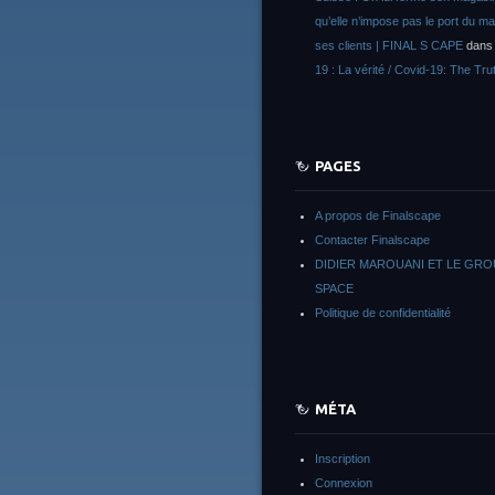
qu’elle n’impose pas le port du m
ses clients | FINAL S CAPE
dan
19 : La vérité / Covid-19: The Tru
PAGES
A propos de Finalscape
Contacter Finalscape
DIDIER MAROUANI ET LE GR
SPACE
Politique de confidentialité
MÉTA
Inscription
Connexion