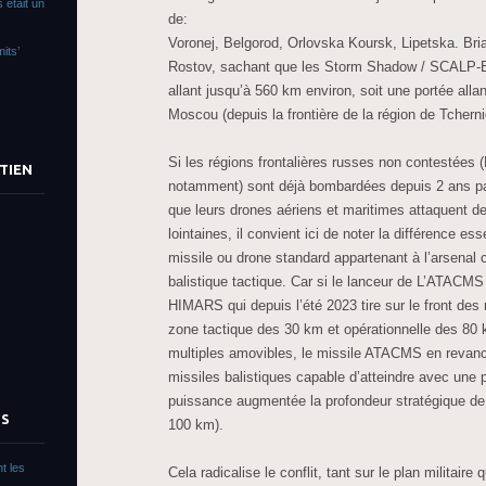
 était un
de:
Voronej, Belgorod, Orlovska Koursk, Lipetska. Bri
its’
Rostov, sachant que les Storm Shadow / SCALP-E
allant jusqu’à 560 km environ, soit une portée alla
Moscou (depuis la frontière de la région de Tcherni
Si les régions frontalières russes non contestées 
TIEN
notamment) sont déjà bombardées depuis 2 ans par
que leurs drones aériens et maritimes attaquent d
lointaines, il convient ici de noter la différence es
missile ou drone standard appartenant à l’arsenal 
balistique tactique. Car si le lanceur de L’ATAC
HIMARS qui depuis l’été 2023 tire sur le front des 
zone tactique des 30 km et opérationnelle des 80 
multiples amovibles, le missile ATACMS en revanch
missiles balistiques capable d’atteindre avec une p
puissance augmentée la profondeur stratégique de 
TS
100 km).
t les
Cela radicalise le conflit, tant sur le plan militaire