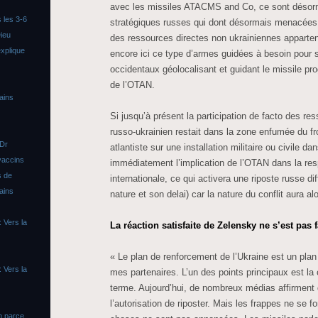
avec les missiles ATACMS and Co, ce sont désorma
 les 3-6
stratégiques russes qui dont désormais menacées 
ieu
des ressources directes non ukrainiennes apparten
xplique
encore ici ce type d’armes guidées à besoin pou
occidentaux géolocalisant et guidant le missile p
de l’OTAN.
ains
Si jusqu’à présent la participation de facto des re
russo-ukrainien restait dans la zone enfumée du fro
 Dr
atlantiste sur une installation militaire ou civile d
vaccins
immédiatement l’implication de l’OTAN dans la resp
s de
internationale, ce qui activera une riposte russe dif
ains
nature et son delai) car la nature du conflit aura a
 Vers la
La réaction satisfaite de Zelensky ne s’est pas f
« Le plan de renforcement de l’Ukraine est un plan 
 Vers la
mes partenaires. L’un des points principaux est la
terme. Aujourd’hui, de nombreux médias affirment
l’autorisation de riposter. Mais les frappes ne se f
n parce