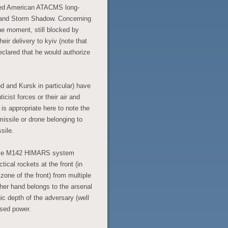
ased American ATACMS long-
 and Storm Shadow. Concerning
he moment, still blocked by
eir delivery to kyiv (note that
clared that he would authorize
d and Kursk in particular) have
cist forces or their air and
is appropriate here to note the
missile or drone belonging to
sile.
ame M142 HIMARS system
ical rockets at the front (in
zone of the front) from multiple
er hand belongs to the arsenal
gic depth of the adversary (well
ased power.