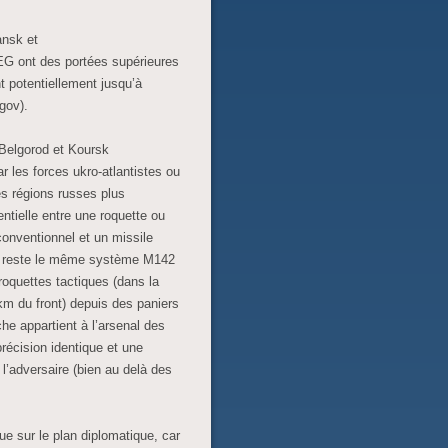
ansk et
G ont des portées supérieures
nt potentiellement jusqu’à
gov).
(Belgorod et Koursk
 les forces ukro-atlantistes ou
es régions russes plus
sentielle entre une roquette ou
conventionnel et un missile
MS reste le même système M142
roquettes tactiques (dans la
km du front) depuis des paniers
e appartient à l’arsenal des
récision identique et une
l’adversaire (bien au delà des
 que sur le plan diplomatique, car