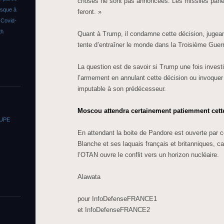
choses ne sont pas annoncées. Les missiles parle
asque à
feront. »
s
Covid-
th
Quant à Trump, il condamne cette décision, jugea
tente d’entraîner le monde dans la Troisième Guer
La question est de savoir si Trump une fois investi
l’armement en annulant cette décision ou invoquer
imputable à son prédécesseur.
Moscou attendra certainement patiemment cette 
OUPE
En attendant la boite de Pandore est ouverte par c
Blanche et ses laquais français et britanniques, c
l’OTAN ouvre le conflit vers un horizon nucléaire.
Alawata
pour InfoDefenseFRANCE1
et InfoDefenseFRANCE2