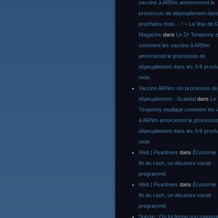
vaccins à ARNm annonceront le
processus de dépeuplement dans
prochains mois… ! – La Voix de D
Magazine
dans
Le Dr Tenpenny e
comment les vaccins à ARNm
amorceront le processus de
dépeuplement dans les 3-6 proch
mois
Vaccins ARNm: Un processus de
dépeuplement - Scandal
dans
Le
Tenpenny explique comment les 
à ARNm amorceront le processu
dépeuplement dans les 3-6 proch
mois
Web | Pearltrees
dans
Économie :
fin du cash, un désastre social
programmé
Web | Pearltrees
dans
Économie :
fin du cash, un désastre social
programmé
Suisse : On lui ferme son magasi