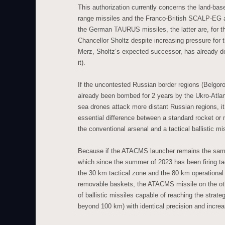
This authorization currently concerns the land-b
range missiles and the Franco-British SCALP-EG
the German TAURUS missiles, the latter are, for t
Chancellor Sholtz despite increasing pressure for th
Merz, Sholtz’s expected successor, has already de
it).
If the uncontested Russian border regions (Belgoro
already been bombed for 2 years by the Ukro-Atlanti
sea drones attack more distant Russian regions, it 
essential difference between a standard rocket or 
the conventional arsenal and a tactical ballistic mis
Because if the ATACMS launcher remains the s
which since the summer of 2023 has been firing tact
the 30 km tactical zone and the 80 km operational 
removable baskets, the ATACMS missile on the oth
of ballistic missiles capable of reaching the strate
beyond 100 km) with identical precision and incre