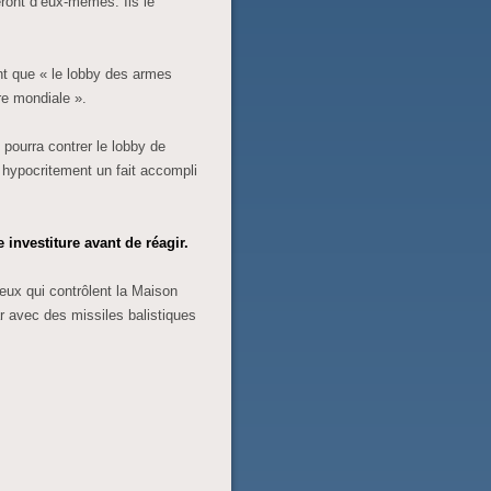
ront d’eux-mêmes. Ils le
nt que « le lobby des armes
re mondiale ».
 pourra contrer le lobby de
 hypocritement un fait accompli
investiture avant de réagir.
eux qui contrôlent la Maison
ar avec des missiles balistiques