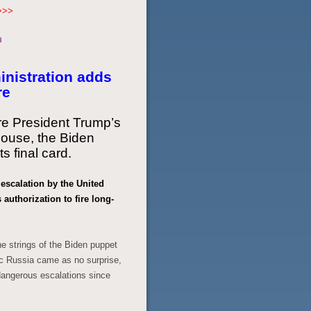
>>>
inistration adds
re
ore President Trump’s
House, the Biden
ts final card.
 escalation by the United
 authorization to fire long-
he strings of the Biden puppet
ic Russia came as no surprise,
 dangerous escalations since