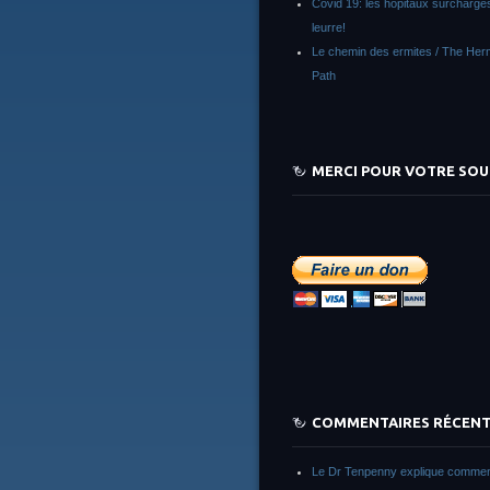
Covid 19: les hôpitaux surchargés
leurre!
Le chemin des ermites / The Herm
Path
MERCI POUR VOTRE SOU
COMMENTAIRES RÉCEN
Le Dr Tenpenny explique commen