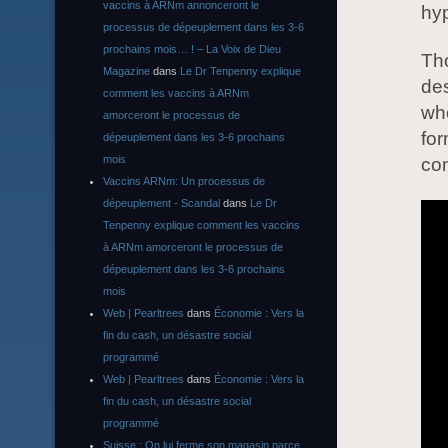
vaccins à ARNm annonceront le
hy
processus de dépeuplement dans les 3-6
prochains mois… ! – La Voix de Dieu
Tho
Magazine
dans
Le Dr Tenpenny explique
des
comment les vaccins à ARNm
wh
amorceront le processus de
for
dépeuplement dans les 3-6 prochains
mois
con
Vaccins ARNm: Un processus de
dépeuplement - Scandal
dans
Le Dr
Tenpenny explique comment les vaccins
à ARNm amorceront le processus de
dépeuplement dans les 3-6 prochains
mois
Web | Pearltrees
dans
Économie : Vers la
fin du cash, un désastre social
programmé
Web | Pearltrees
dans
Économie : Vers la
fin du cash, un désastre social
programmé
Suisse : On lui ferme son magasin parce