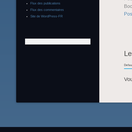
Flux des publications
Boo
Flux des commentaires
Pos
Site de WordPress-FR
Le
Defau
Vo