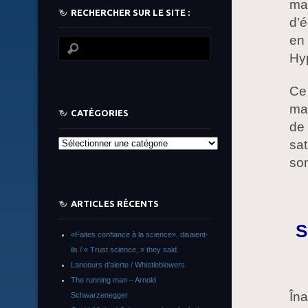
man
RECHERCHER SUR LE SITE :
d’
en
Hy
Ce 
man
CATÉGORIES
de 
sat
Catégories
so
ARTICLES RÉCENTS
S
«Faites confiance à la science», disaient-
ils / « Trust science, » they said.
Lanceurs d’alerte / Whistleblowers
The running man – Arnold
Îna
Schwarzenegger