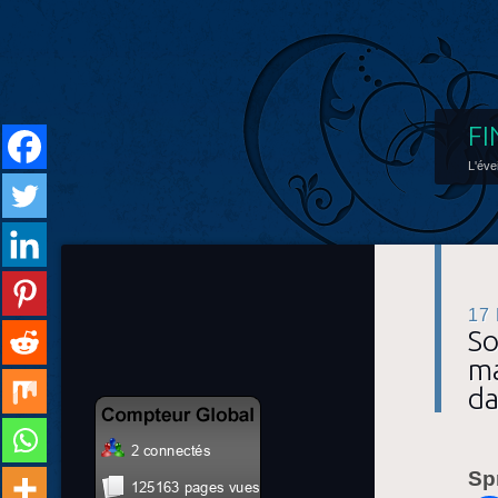
FI
L'éve
17
So
ma
da
Sp