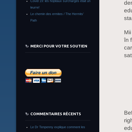
Covid 19: les hôpitaux surchargés était un
dem
leurre!
ed
Le chemin des ermites / The Hermits’
sta
Path
Mii
în 
MERCI POUR VOTRE SOUTIEN
car
sat
Bef
COMMENTAIRES RÉCENTS
rig
ed
Le Dr Tenpenny explique comment les