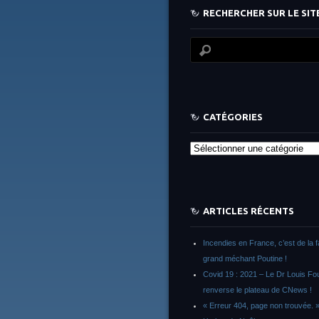
RECHERCHER SUR LE SITE
CATÉGORIES
Catégories
ARTICLES RÉCENTS
Incendies en France, c’est de la 
grand méchant Poutine !
Covid 19 : 2021 – Le Dr Louis F
renverse le plateau de CNews !
« Erreur 404, page non trouvée. 