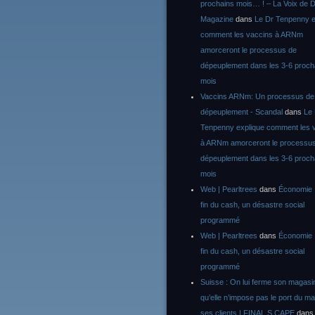
prochains mois… ! – La Voix de D
Magazine
dans
Le Dr Tenpenny e
comment les vaccins à ARNm
amorceront le processus de
dépeuplement dans les 3-6 proch
mois
Vaccins ARNm: Un processus de
dépeuplement - Scandal
dans
Le
Tenpenny explique comment les 
à ARNm amorceront le processu
dépeuplement dans les 3-6 proch
mois
Web | Pearltrees
dans
Économie :
fin du cash, un désastre social
programmé
Web | Pearltrees
dans
Économie :
fin du cash, un désastre social
programmé
Suisse : On lui ferme son magasi
qu’elle n’impose pas le port du m
ses clients | FINAL S CAPE
dan