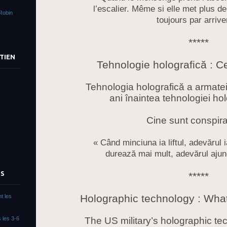
l’escalier. Même si elle met plus de 
Robin
toujours par arriver
*****
TIEN
Tehnologie holografică : Ce 
Tehnologia holografică a armate
ani înaintea tehnologiei holo
Cine sunt conspirat
« Când minciuna ia liftul, adevărul 
durează mai mult, adevărul ajun
TS
*****
Holographic technology : Wha
t les
The US military’s holographic te
 les 3-6