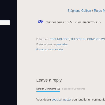
Stéphane Guibert
/
Rares Mi
Total des vues : 625
, Vues aujourd'hui : 2
Publié dans
TECHNOLOGIE
,
THEORIE DU COMPLOT
,
W
Bookmarquez ce
permalien
.
Poster un commentaire
Leave a reply
Default Comments (0)
Facebook Comments
Vous devez
vous connecter
pour publier un commenta