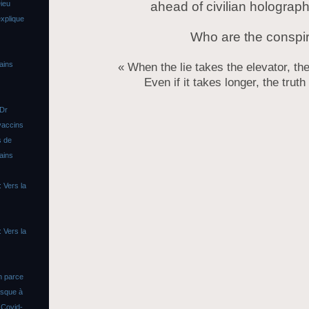
ahead of civilian holograph
ieu
xplique
Who are the conspir
ains
« When the lie takes the elevator, the
Even if it takes longer, the trut
 Dr
vaccins
s de
ains
 Vers la
 Vers la
n parce
asque à
s
Covid-