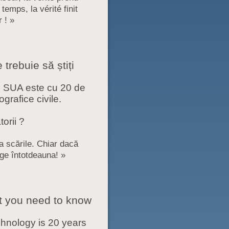
temps, la vérité finit
 ! »
trebuie să știți
i SUA este cu 20 de
grafice civile.
orii ?
ia scările. Chiar dacă
ge întotdeauna! »
t you need to know
chnology is 20 years