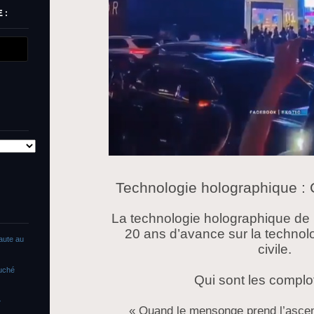
 :
Technologie holographique : C
La technologie holographique de 
20 ans d’avance sur la technol
faute au
civile.
ouché
Qui sont les complot
»
« Quand le mensonge prend l’ascens