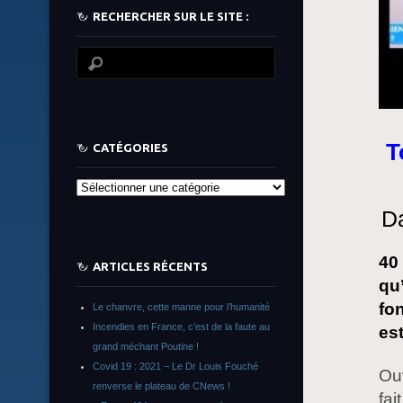
RECHERCHER SUR LE SITE :
T
CATÉGORIES
Catégories
Da
40
ARTICLES RÉCENTS
qu’
fo
Le chanvre, cette manne pour l’humanité
Incendies en France, c’est de la faute au
es
grand méchant Poutine !
Covid 19 : 2021 – Le Dr Louis Fouché
Ouv
renverse le plateau de CNews !
fai