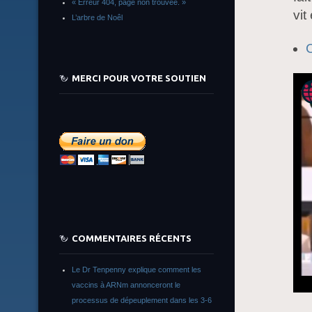
« Erreur 404, page non trouvée. »
vi
L’arbre de Noêl
MERCI POUR VOTRE SOUTIEN
COMMENTAIRES RÉCENTS
Le Dr Tenpenny explique comment les
vaccins à ARNm annonceront le
processus de dépeuplement dans les 3-6