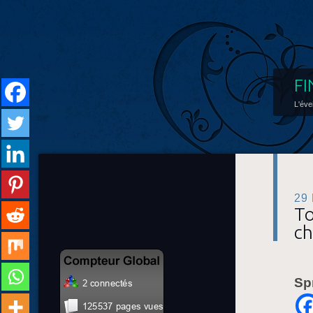
FI
L'éve
29
To
ch
Sp