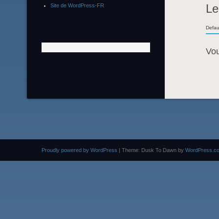
Le
Site de WordPress-FR
Defau
Vo
Proudly powered by WordPress
|
Theme: Dusk To Dawn by
WordPress.c