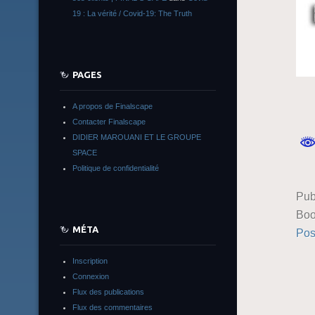
19 : La vérité / Covid-19: The Truth
PAGES
A propos de Finalscape
Contacter Finalscape
DIDIER MAROUANI ET LE GROUPE
SPACE
Politique de confidentialité
Pub
Boo
MÉTA
Pos
Inscription
Connexion
Flux des publications
Flux des commentaires