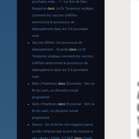
prochains mois… ! – La Voix de Dieu
Magazine
dans
Le Dr Tenpenny explique
comment les vaccins à ARNm
amorceront le processus de
dépeuplement dans les 3-6 prochains
mois
Vaccins ARNm: Un processus de
dépeuplement - Scandal
dans
Le Dr
Tenpenny explique comment les vaccins
à ARNm amorceront le processus de
dépeuplement dans les 3-6 prochains
mois
Web | Pearltrees
dans
Économie : Vers la
fin du cash, un désastre social
programmé
Web | Pearltrees
dans
Économie : Vers la
fin du cash, un désastre social
programmé
Suisse : On lui ferme son magasin parce
qu’elle n’impose pas le port du masque à
ses clients | FINAL S CAPE
dans
Covid-