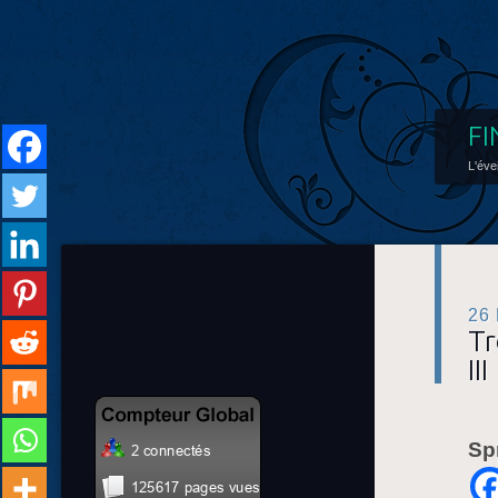
FI
L'éve
26
Tr
III
Sp