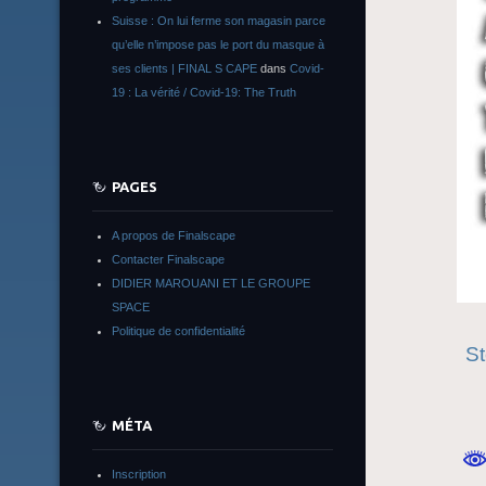
Suisse : On lui ferme son magasin parce
qu’elle n’impose pas le port du masque à
ses clients | FINAL S CAPE
dans
Covid-
19 : La vérité / Covid-19: The Truth
PAGES
A propos de Finalscape
Contacter Finalscape
DIDIER MAROUANI ET LE GROUPE
SPACE
Politique de confidentialité
St
MÉTA
Inscription