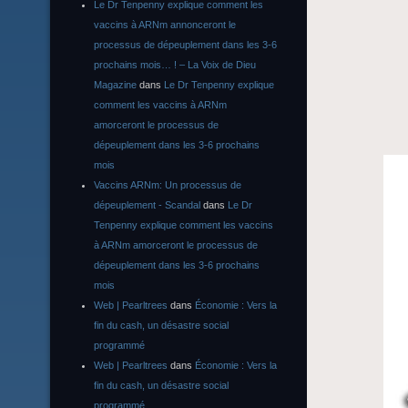
Le Dr Tenpenny explique comment les
vaccins à ARNm annonceront le
processus de dépeuplement dans les 3-6
prochains mois… ! – La Voix de Dieu
Magazine
dans
Le Dr Tenpenny explique
comment les vaccins à ARNm
amorceront le processus de
dépeuplement dans les 3-6 prochains
mois
Vaccins ARNm: Un processus de
dépeuplement - Scandal
dans
Le Dr
Tenpenny explique comment les vaccins
à ARNm amorceront le processus de
dépeuplement dans les 3-6 prochains
mois
Web | Pearltrees
dans
Économie : Vers la
fin du cash, un désastre social
programmé
Web | Pearltrees
dans
Économie : Vers la
fin du cash, un désastre social
programmé