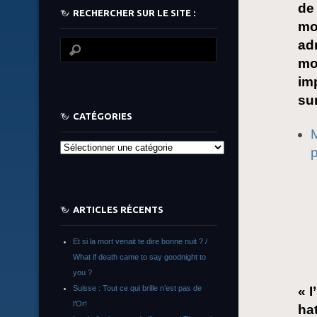
de
RECHERCHER SUR LE SITE :
mo
ad
mo
imp
sur
CATÉGORIES
M
Catégories
p
ARTICLES RÉCENTS
Et si la mort venait te dire bonne nuit ? /
What if death came to say goodnight to
you ?
Suisse : Tout ce qui brille n’est pas de
« 
l’Or!
ha