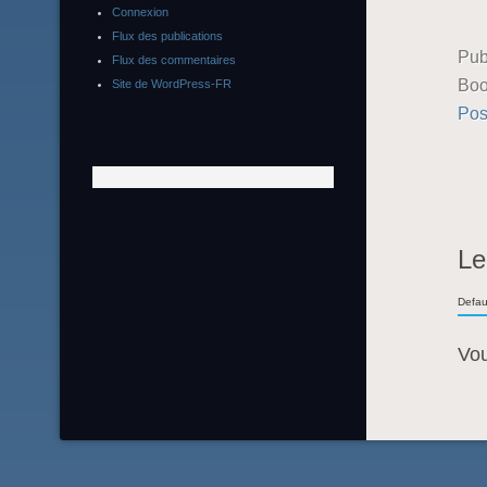
Connexion
Flux des publications
Pub
Flux des commentaires
Boo
Site de WordPress-FR
Pos
Le
Defau
Vo