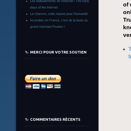
Les balbutiements de l’Internet / The early
of
days of the Internet
on
Le chanvre, cette manne pour l’humanité
Tr
Incendies en France, c’est de la faute au
kn
grand méchant Poutine !
ve
T
MERCI POUR VOTRE SOUTIEN
f
COMMENTAIRES RÉCENTS