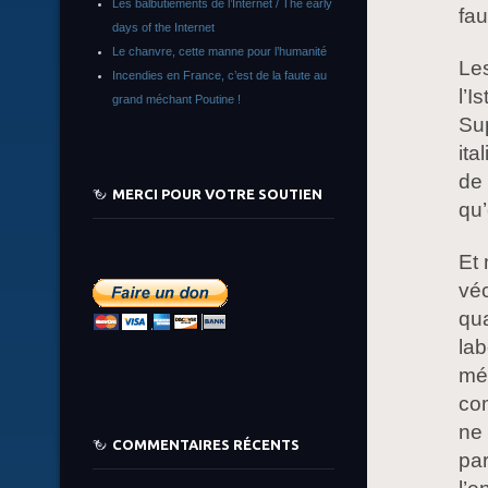
Les balbutiements de l’Internet / The early
fa
days of the Internet
Le chanvre, cette manne pour l’humanité
Les
Incendies en France, c’est de la faute au
l’I
grand méchant Poutine !
Su
ita
de
MERCI POUR VOTRE SOUTIEN
qu’
Et
vé
qua
lab
méd
com
ne 
COMMENTAIRES RÉCENTS
par