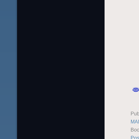
Pub
MA
Boo
Pos