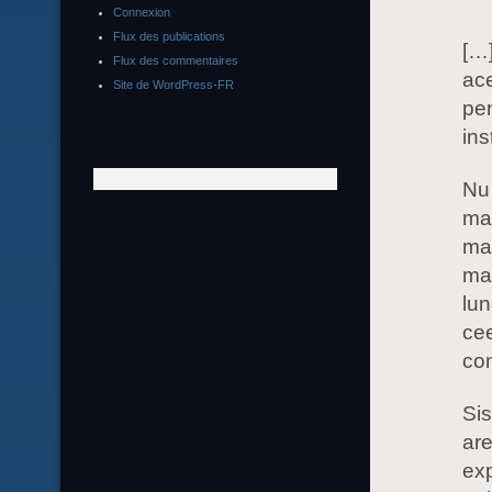
Connexion
Flux des publications
[…]
Flux des commentaires
ace
Site de WordPress-FR
pen
ins
Nu 
mai
mai
man
lun
cee
co
Sis
are
exp