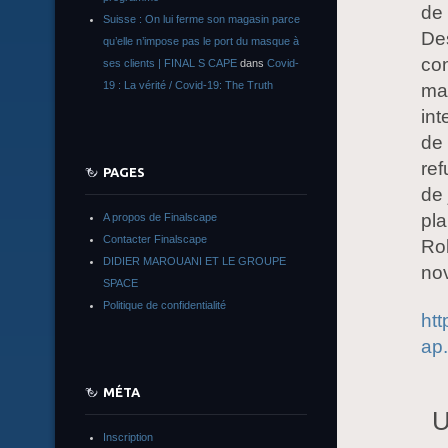
de 
Suisse : On lui ferme son magasin parce
Des
qu’elle n’impose pas le port du masque à
co
ses clients | FINAL S CAPE
dans
Covid-
19 : La vérité / Covid-19: The Truth
mai
in
de
ref
PAGES
de
pla
A propos de Finalscape
Contacter Finalscape
Rob
DIDIER MAROUANI ET LE GROUPE
no
SPACE
Politique de confidentialité
htt
ap.
MÉTA
U
Inscription