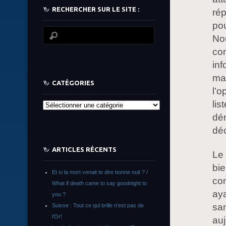
RECHERCHER SUR LE SITE :
ré
pou
No
com
in
ma
CATÉGORIES
l’o
lis
Catégories
dém
dé
ARTICLES RÉCENTS
Le
bie
Et si la mort venait te dire bonne nuit ? /
com
What if death came to say goodnight to
ay
you ?
san
Suisse : Tout ce qui brille n’est pas de
l’Or!
auj