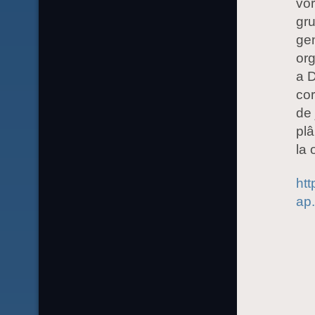
vor
gru
gen
or
a D
cor
de 
pl
la 
htt
ap.