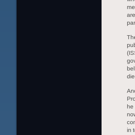
mea
are
pa
The
pub
(IS
gov
be
die
An
Pro
he 
now
con
in 