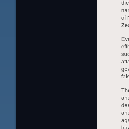
the
nar
of
Zea
Eve
eff
su
att
gov
fal
The
and
dee
and
aga
ha