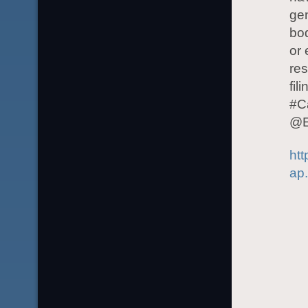
gen
bo
or 
res
fil
#Ca
@E
htt
ap.