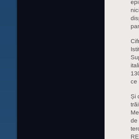
epi
nic
dis
pa
Cif
Ist
Su
ita
130
ce 
Și
tră
Med
de 
ter
RE