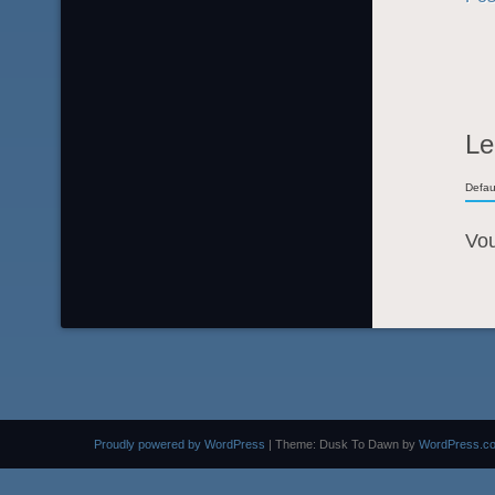
Le
Defau
Vo
Proudly powered by WordPress
|
Theme: Dusk To Dawn by
WordPress.c