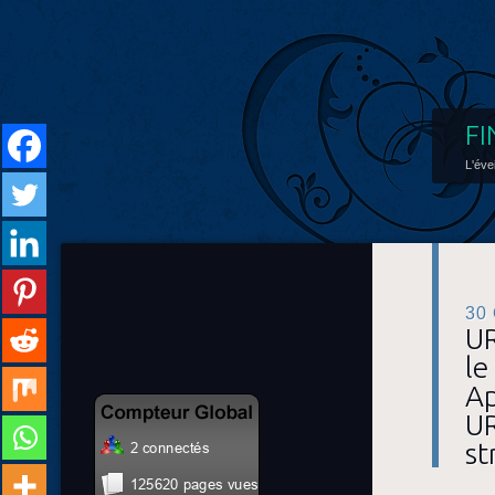
FI
L'éve
30
UR
le
Ap
UR
st