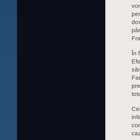
vor
pen
dov
pân
Fra
În 
Efe
săn
Fam
pre
tot
Cei
inf
co
caz