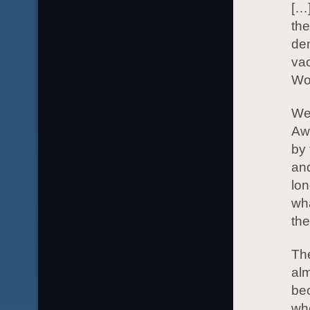
[…]
the
de
va
Wor
We 
Aw
by 
and
lon
wh
th
The
alm
be
who