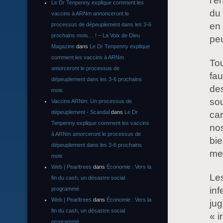
l’
Le Dr Tenpenny explique comment les
du 
vaccins à ARNm annonceront le
en 
processus de dépeuplement dans les 3-6
prochains mois… ! – La Voix de Dieu
peu
Magazine
dans
Le Dr Tenpenny explique
comment les vaccins à ARNm
To
amorceront le processus de
fau
dépeuplement dans les 3-6 prochains
de
mois
so
Vaccins ARNm: Un processus de
dépeuplement - Scandal
dans
Le Dr
car
Tenpenny explique comment les vaccins
nos
à ARNm amorceront le processus de
bie
dépeuplement dans les 3-6 prochains
men
mois
Web | Pearltrees
dans
Économie : Vers la
Les
fin du cash, un désastre social
inf
programmé
Web | Pearltrees
dans
Économie : Vers la
ju
fin du cash, un désastre social
« i
programmé