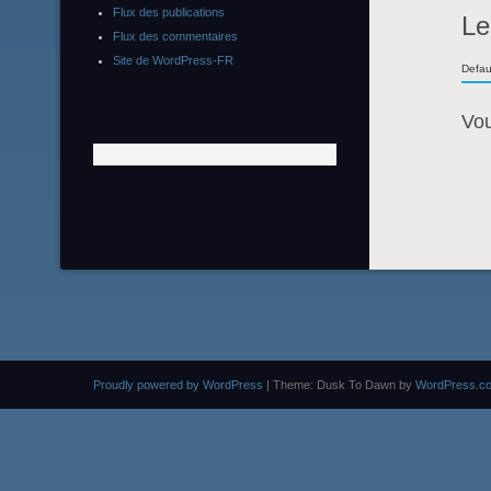
Flux des publications
Le
Flux des commentaires
Site de WordPress-FR
Defau
Vo
Proudly powered by WordPress
|
Theme: Dusk To Dawn by
WordPress.c