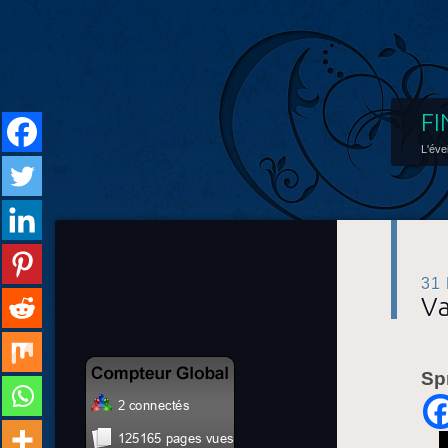
FI
L'éve
31
Va
Sp