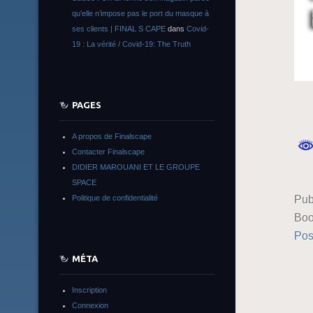
qu’elle n’impose pas le port du masque à
ses clients | FINAL S CAPE
dans
Covid-
19 : La vérité / Covid-19: The Truth
PAGES
A propos de Finalscape
Contacter Finalscape
DIDIER MAROUANI ET LE GROUPE
SPACE
Pub
Politique de confidentialité
Boo
Pos
MÉTA
Inscription
Connexion