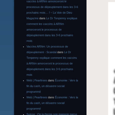
vaccins à ARNm annonceront le
processus de dépeuplement dans les 3-6
prochains mois… ! – La Voix de Dieu
Magazine
dans
Le Dr Tenpenny explique
comment les vaccins à ARNm
amorceront le processus de
dépeuplement dans les 3-6 prochains
mois
Vaccins ARNm: Un processus de
dépeuplement - Scandal
dans
Le Dr
Tenpenny explique comment les vaccins
à ARNm amorceront le processus de
dépeuplement dans les 3-6 prochains
mois
Web | Pearltrees
dans
Économie : Vers la
fin du cash, un désastre social
programmé
Web | Pearltrees
dans
Économie : Vers la
fin du cash, un désastre social
programmé
Suisse : On lui ferme son magasin parce