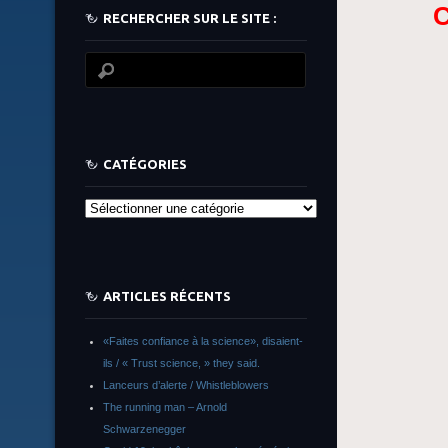
C
RECHERCHER SUR LE SITE :
CATÉGORIES
Catégories
ARTICLES RÉCENTS
«Faites confiance à la science», disaient-
ils / « Trust science, » they said.
Lanceurs d’alerte / Whistleblowers
The running man – Arnold
Schwarzenegger