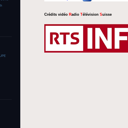
th
Crédits vidéo
R
adio
T
élévision
S
uisse
OUPE