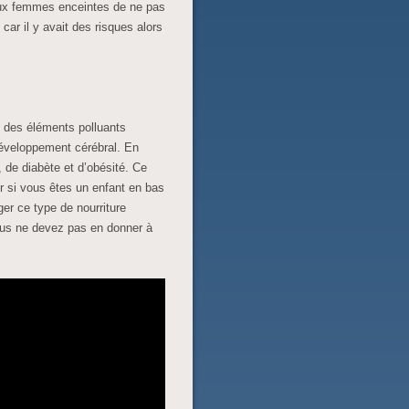
 aux femmes enceintes de ne pas
r il y avait des risques alors
 des éléments polluants
éveloppement cérébral. En
de diabète et d’obésité. Ce
r si vous êtes un enfant en bas
r ce type de nourriture
ous ne devez pas en donner à