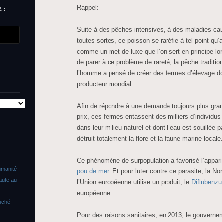
Rappel:
 :
Suite à des pêches intensives, à des maladies cau
toutes sortes, ce poisson se raréfie à tel point qu’a
comme un met de luxe que l’on sert en principe lo
de parer à ce problème de rareté, la pêche tradition
l’homme a pensé de créer des fermes d’élevage do
producteur mondial.
Afin de répondre à une demande toujours plus gr
prix, ces fermes entassent des milliers d’individ
dans leur milieu naturel et dont l’eau est souillée p
détruit totalement la flore et la faune marine locale
Ce phénomène de surpopulation a favorisé l’appari
umanité
pou de mer
. Et pour luter contre ce parasite, la No
faute au
l’Union européenne utilise un produit, le
Diflubenzu
européenne.
ouché
Pour des raisons sanitaires, en 2013, le gouverne