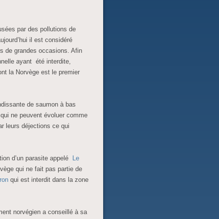
sées par des pollutions de
ujourd’hui il est considéré
rs de grandes occasions. Afin
nelle ayant été interdite,
nt la Norvège est le premier
andissante de saumon à bas
us qui ne peuvent évoluer comme
ar leurs déjections ce qui
.
tion d’un parasite appelé
Le
rvège qui ne fait pas partie de
ron
qui est interdit dans la zone
ment norvégien a conseillé à sa