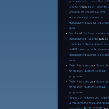
prochains mois… ! – La Voix de D
Magazine
dans
Le Dr Tenpenny e
comment les vaccins à ARNm
amorceront le processus de
dépeuplement dans les 3-6 proch
mois
Vaccins ARNm: Un processus de
dépeuplement - Scandal
dans
Le
Tenpenny explique comment les 
à ARNm amorceront le processu
dépeuplement dans les 3-6 proch
mois
Web | Pearltrees
dans
Économie :
fin du cash, un désastre social
programmé
Web | Pearltrees
dans
Économie :
fin du cash, un désastre social
programmé
Suisse : On lui ferme son magasi
qu’elle n’impose pas le port du m
ses clients | FINAL S CAPE
dan