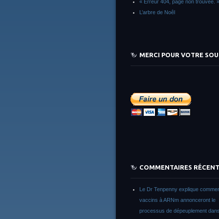
« Erreur 404, page non trouvée. 
L’arbre de Noêl
MERCI POUR VOTRE SOU
COMMENTAIRES RÉCEN
Le Dr Tenpenny explique commen
vaccins à ARNm annonceront le
processus de dépeuplement dans