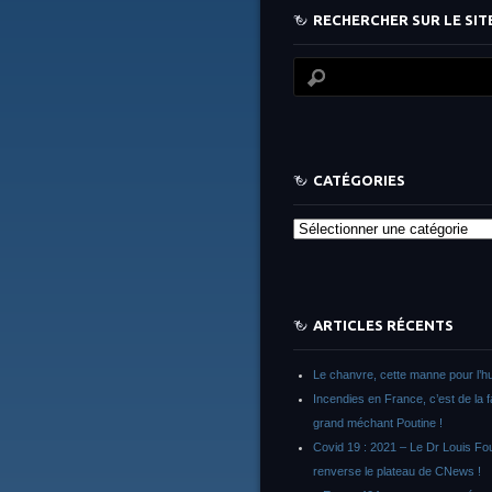
RECHERCHER SUR LE SITE
CATÉGORIES
Catégories
ARTICLES RÉCENTS
Le chanvre, cette manne pour l’h
Incendies en France, c’est de la 
grand méchant Poutine !
Covid 19 : 2021 – Le Dr Louis F
renverse le plateau de CNews !