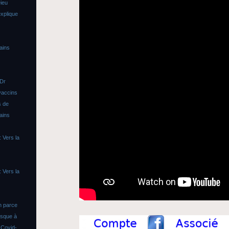
ieu
xplique
ains
 Dr
vaccins
s de
ains
 Vers la
 Vers la
n parce
asque à
s
Covid-