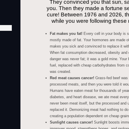
They convinced you that sun, salt
you. Then they made a fortune se
cure! Between 1976 and 2026, the
while you were following thes
Fat makes you fat!
Every cell in your body is s
mostly made of fat. Your hormones are made of f
makes you sick and convinced to replace it with
When fat consumption decreased, obesity and d
danger was never fat; it was a gold mine. Your 
fuel, replaced with cheap carbohydrates from c
was created.
Red meat causes cancer!
Grass-fed beef was 
processed meats, and then you were told it wou
Humans have eaten meat for thousands of years
diabetes, and heart disease, we ate meat every
never been meat itself, but the processed and 
replaced it. Demonizing meat had nothing to do 
creating a population dependent on cheap grain
Sunlight causes cancer!
Sunlight boosts immu
improves mood, strengthens bones, and prolongs