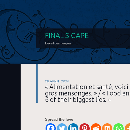
FINAL S CAPE
L'éveil des peuples
28 AVRIL 2026
« Alimentation et santé, voici 
gros mensonges. » / « Food an
6 of their biggest lies. »
Spread the love