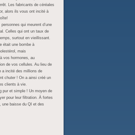
rrêt. Les fabricants de céréales
, alors ils vous ont incité à
oîte!
 personnes qui meurent d’une
al. Celles qui ont un taux de
emps, surtout en vieillissant.
le était une bombe à
holestérol, mais
 à vos hormones, au
ion de vos cellules. Au lieu de
 a incité des millions de
t chuter ! On a ainsi créé un
s clients à vie.
g pur et simple ! Un moyen de
r pour leur filtration. À fortes
s, une baisse du QI et des