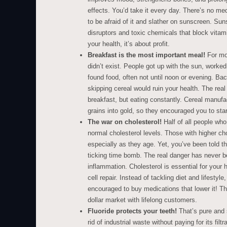
effects. You’d take it every day. There’s no med
to be afraid of it and slather on sunscreen. Sun
disruptors and toxic chemicals that block vitami
your health, it’s about profit.
Breakfast is the most important meal!
For mos
didn’t exist. People got up with the sun, worke
found food, often not until noon or evening. Bac
skipping cereal would ruin your health. The rea
breakfast, but eating constantly. Cereal manuf
grains into gold, so they encouraged you to sta
The war on cholesterol!
Half of all people who
normal cholesterol levels. Those with higher chol
especially as they age. Yet, you’ve been told tha
ticking time bomb. The real danger has never be
inflammation. Cholesterol is essential for your 
cell repair. Instead of tackling diet and lifestyl
encouraged to buy medications that lower it! Thi
dollar market with lifelong customers.
Fluoride protects your teeth!
That’s pure and 
rid of industrial waste without paying for its filtr