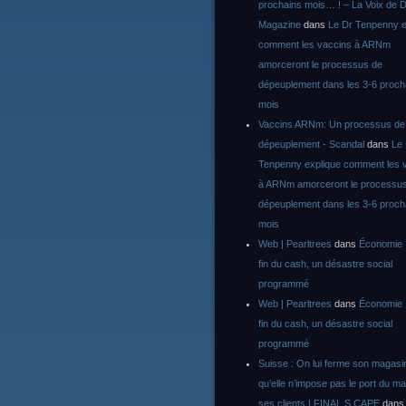
prochains mois… ! – La Voix de D
Magazine
dans
Le Dr Tenpenny e
comment les vaccins à ARNm
amorceront le processus de
dépeuplement dans les 3-6 proch
mois
Vaccins ARNm: Un processus de
dépeuplement - Scandal
dans
Le
Tenpenny explique comment les 
à ARNm amorceront le processu
dépeuplement dans les 3-6 proch
mois
Web | Pearltrees
dans
Économie :
fin du cash, un désastre social
programmé
Web | Pearltrees
dans
Économie :
fin du cash, un désastre social
programmé
Suisse : On lui ferme son magasi
qu’elle n’impose pas le port du m
ses clients | FINAL S CAPE
dan