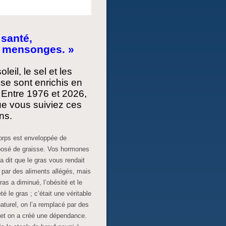
 santé,
os mensonges. »
eil, le sel et les
 se sont enrichis en
 Entre 1976 et 2026,
que vous suiviez ces
ns.
orps est enveloppée de
posé de graisse. Vos hormones
a dit que le gras vous rendait
 par des aliments allégés, mais
s a diminué, l’obésité et le
é le gras ; c’était une véritable
aturel, on l’a remplacé par des
 et on a créé une dépendance.