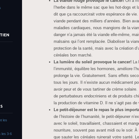
La viande rouge provoque le cancer!
On a mi
l’herbe dans le même sac que les hot-dogs et l
s
dit que ça raccourcirait votre espérance de vie.
viande pendant des milliers d’années. Bien avant
maladies cardiaques, nous mangions de la viand
danger n’a jamais été la viande elle-même, mai
TIEN
malsains qui l’ont remplacée. Diaboliser la viand
protection de la santé, mais avec la création 
céréales bon marché.
La lumière du soleil provoque le cancer!
La l
l’immunité, équilibre les hormones, améliore l’hu
prolonge la vie. Gratuitement. Sans effets sec
tous les jours. Il n’existe aucun médicament po
avoir peur et de vous tartiner de crème solaire.
de perturbateurs endocriniens et de produits ch
la production de vitamine D. Il ne s’agit pas de 
TS
Le petit-déjeuner est le repas le plus import
de l’histoire de l’humanité, le petit-déjeuner n’e
t les
avec le soleil, travaillaient, chassaient et mang
nourriture, souvent pas avant midi ou le soir. 
 les 3-6
que sauter les céréales ruinerait votre santé. Le