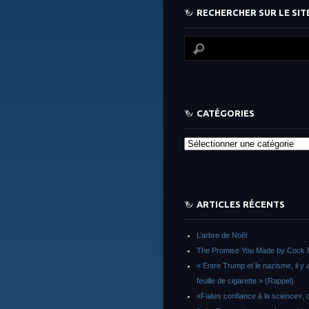
RECHERCHER SUR LE SITE
CATÉGORIES
Catégories
ARTICLES RÉCENTS
L’arbre de Noêl
The Promise You Made by Cock 
« Entre Trump et le nazisme, il y 
feuille de cigarette » (Rappel)
«Faites confiance à la science», d