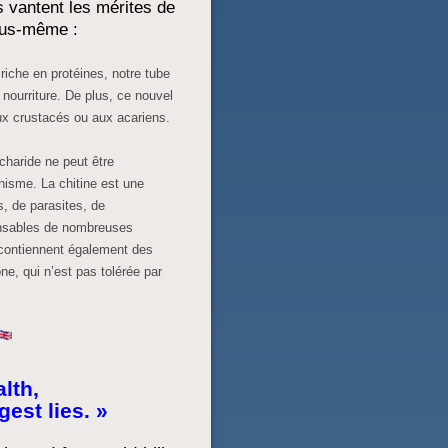
s vantent les mérites de
vous-même :
riche en protéines, notre tube
 nourriture. De plus, ce nouvel
aux crustacés ou aux acariens.
charide ne peut être
nisme. La chitine est une
, de parasites, de
nsables de nombreuses
 contiennent également des
e, qui n’est pas tolérée par
lth,
gest lies. »