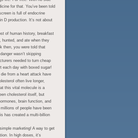
icine for that. You’ve been told
screen is full of endocrine
n D production. It’s not about
t of human history, breakfast
d, hunted, and ate when they
k then, you were told that
l danger wasn’t skipping
acturers needed to turn cheap
rt each day with boxed sugar!
 die from a heart attack have
esterol often live longer,
t this vital molecule is a
en cholesterol itself, but
hormones, brain function, and
e, millions of people have been
s has created a multi-billion
simple marketing! A way to get
ation. In high doses, it’s