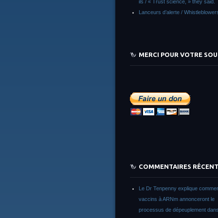
ils / « Trust science, » they said.
Lanceurs d’alerte / Whistleblower
MERCI POUR VOTRE SOU
COMMENTAIRES RÉCEN
Le Dr Tenpenny explique commen
vaccins à ARNm annonceront le
processus de dépeuplement dans