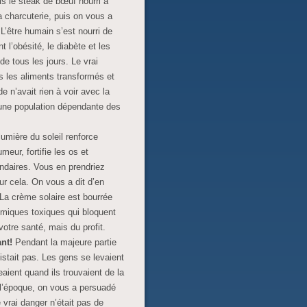
s le steak de bœuf nourri à
a charcuterie, puis on vous a
 L’être humain s’est nourri de
 l’obésité, le diabète et les
e tous les jours. Le vrai
s les aliments transformés et
e n’avait rien à voir avec la
d’une population dépendante des
umière du soleil renforce
meur, fortifie les os et
ondaires. Vous en prendriez
ur cela. On vous a dit d’en
 La crème solaire est bourrée
imiques toxiques qui bloquent
votre santé, mais du profit.
ant!
Pendant la majeure partie
xistait pas. Les gens se levaient
eaient quand ils trouvaient de la
À l’époque, on vous a persuadé
 vrai danger n’était pas de