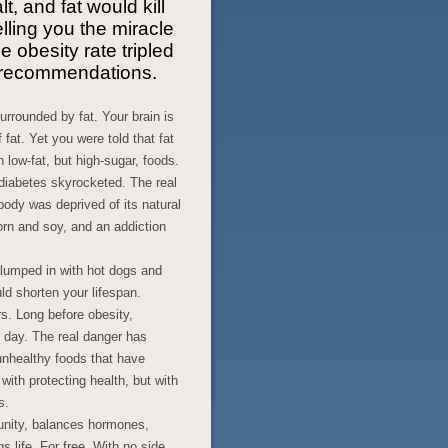
, and fat would kill
lling you the miracle
 obesity rate tripled
e recommendations.
urrounded by fat. Your brain is
at. Yet you were told that fat
 low-fat, but high-sugar, foods.
iabetes skyrocketed. The real
body was deprived of its natural
orn and soy, and an addiction
lumped in with hot dogs and
ld shorten your lifespan.
. Long before obesity,
 day. The real danger has
unhealthy foods that have
with protecting health, but with
s.
nity, balances hormones,
 life. For free. With no side