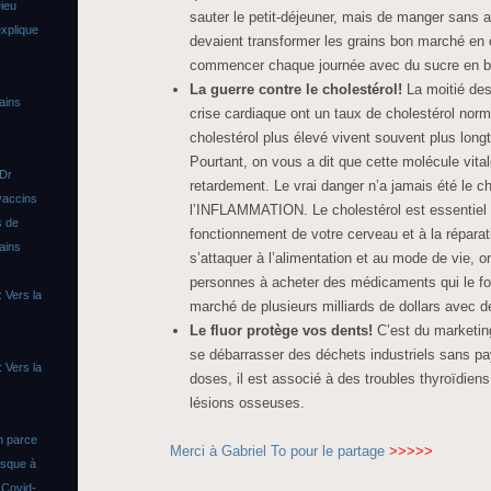
ieu
sauter le petit-déjeuner, mais de manger sans a
xplique
devaient transformer les grains bon marché en or
commencer chaque journée avec du sucre en b
La guerre contre le cholestérol!
La moitié des
ains
crise cardiaque ont un taux de cholestérol norm
cholestérol plus élevé vivent souvent plus longt
Pourtant, on vous a dit que cette molécule vita
 Dr
retardement. Le vrai danger n’a jamais été le c
vaccins
l’INFLAMMATION. Le cholestérol est essentiel
s de
fonctionnement de votre cerveau et à la réparat
ains
s’attaquer à l’alimentation et au mode de vie, on
personnes à acheter des médicaments qui le fon
 Vers la
marché de plusieurs milliards de dollars avec de
Le fluor protège vos dents!
C’est du marketin
se débarrasser des déchets industriels sans paye
 Vers la
doses, il est associé à des troubles thyroïdien
lésions osseuses.
n parce
Merci à Gabriel To pour le partage
>>>>>
asque à
s
Covid-