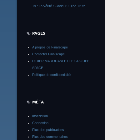
19 : La vérité / Covid-19: The Truth
PAGES
A propos de Finalscape
Contacter Finalscape
DIDIER MAROUANI ET LE GROUPE
SPACE
Politique de confidentialité
MÉTA
Inscription
Connexion
Flux des publications
Flux des commentaires