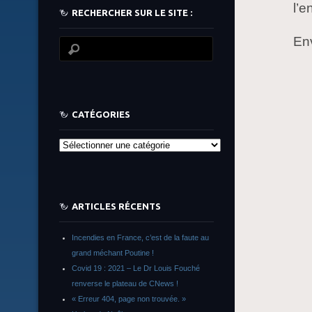
l’e
RECHERCHER SUR LE SITE :
En
CATÉGORIES
Catégories
ARTICLES RÉCENTS
Incendies en France, c’est de la faute au
grand méchant Poutine !
Covid 19 : 2021 – Le Dr Louis Fouché
renverse le plateau de CNews !
« Erreur 404, page non trouvée. »