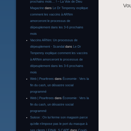
prochains mois… ! – La Voix de Dieu
Vo
Magazine
dans
Le Dr Tenpenny explique
comment les vaccins à ARNm
amorceront le processus de
dépeuplement dans les 3-6 prochains
mois
Vaccins ARNm: Un processus de
dépeuplement - Scandal
dans
Le Dr
Tenpenny explique comment les vaccins
à ARNm amorceront le processus de
dépeuplement dans les 3-6 prochains
mois
Web | Pearltrees
dans
Économie : Vers la
fin du cash, un désastre social
programmé
Web | Pearltrees
dans
Économie : Vers la
fin du cash, un désastre social
programmé
Suisse : On lui ferme son magasin parce
qu’elle n’impose pas le port du masque à
ses clients | FINAL S CAPE
dans
Covid-