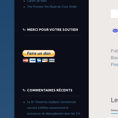
L’arbre de Noêl
The Promise You Made by Cock Robin
MERCI POUR VOTRE SOUTIEN
Pub
Boo
Pos
COMMENTAIRES RÉCENTS
Le
Le Dr Tenpenny explique comment les
vaccins à ARNm annonceront le
Defau
processus de dépeuplement dans les 3-6