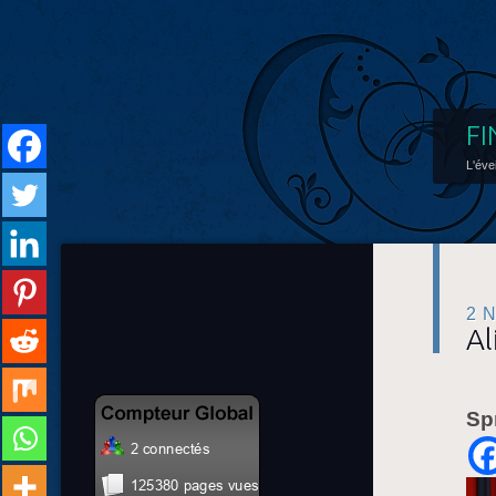
FI
L'éve
2 
Al
Sp