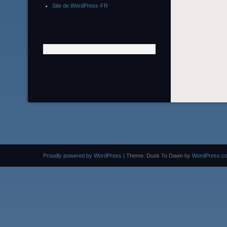
Site de WordPress-FR
Proudly powered by WordPress
|
Theme: Dusk To Dawn by
WordPress.c