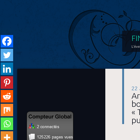
FI
L'éve
22
Ar
bo
« 
pu