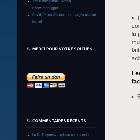
The running man – Arnold
Schwarzenegger
Covid 19: les hôpitaux surchargés était un
« 
leurre!
co
la 
mul
MERCI POUR VOTRE SOUTIEN
fai
ach
Les
fa
E
COMMENTAIRES RÉCENTS
Le Dr Tenpenny explique comment les