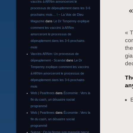
vaccins à ARNm annonceront le
«
processus de dépeuplement dans les 3-6
prochains mois… ! – La Voix de Dieu
Magazine
dans
Le Dr Tenpenny explique
comment les vaccins à ARNm
« 
amorceront le processus de
con
dépeuplement dans les 3-6 prochains
the
mois
Vaccins ARNm: Un processus de
gia
dépeuplement - Scandal
dans
Le Dr
dec
Tenpenny explique comment les vaccins
à ARNm amorceront le processus de
Th
dépeuplement dans les 3-6 prochains
an
mois
Web | Pearltrees
dans
Économie : Vers la
E
fin du cash, un désastre social
programmé
Web | Pearltrees
dans
Économie : Vers la
fin du cash, un désastre social
programmé
Suisse : On lui ferme son magasin parce