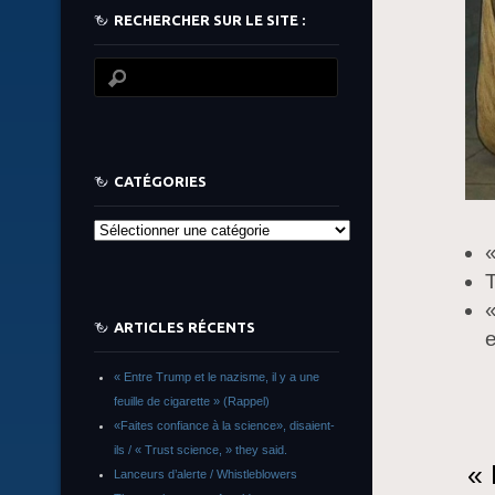
RECHERCHER SUR LE SITE :
CATÉGORIES
Catégories
«
T
«
ARTICLES RÉCENTS
« Entre Trump et le nazisme, il y a une
feuille de cigarette » (Rappel)
«Faites confiance à la science», disaient-
ils / « Trust science, » they said.
« 
Lanceurs d’alerte / Whistleblowers