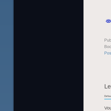
Pub
Boo
Pos
Le
Defau
Vo