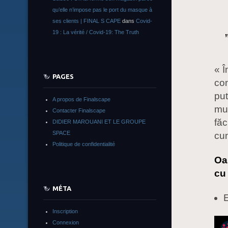
qu’elle n’impose pas le port du masque à
ses clients | FINAL S CAPE
dans
Covid-
19 : La vérité / Covid-19: The Truth
« 
PAGES
co
put
A propos de Finalscape
mul
Contacter Finalscape
făc
DIDIER MAROUANI ET LE GROUPE
SPACE
cum
Politique de confidentialité
Oa
cu 
MÉTA
E
Inscription
Connexion