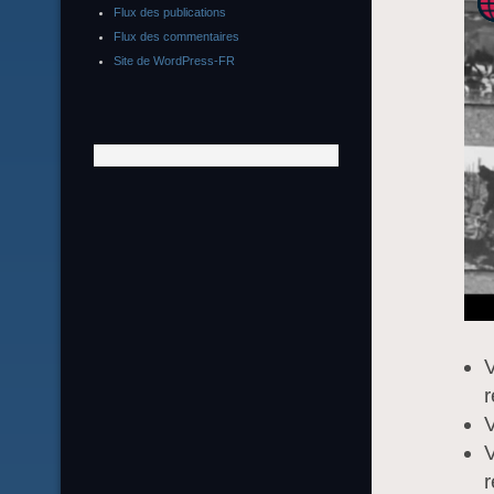
Flux des publications
Flux des commentaires
Site de WordPress-FR
V
r
V
V
r