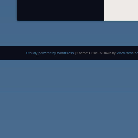
Proudly powered by WordPress
|
Theme: Dusk To Dawn by
WordPress.c