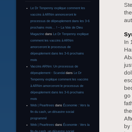
Ste
Le Dr Tenpenny explique comment les
the
vaccins à ARNm annonceront le
au
processus de dépeuplement dans les 3-6
prochains mois… ! – La Voix de Dieu
Sy
Magazine
dans
Le Dr Tenpenny explique
comment les vaccins à ARNm
In 
amorceront le processus de
Han
dépeuplement dans les 3-6 prochains
Aba
mois
jus
Vaccins ARNm: Un processus de
dol
dépeuplement - Scandal
dans
Le Dr
es
Tenpenny explique comment les vaccins
à ARNm amorceront le processus de
bec
dépeuplement dans les 3-6 prochains
go 
mois
fat
Web | Pearltrees
dans
Économie : Vers la
the
fin du cash, un désastre social
Aft
programmé
Web | Pearltrees
dans
Économie : Vers la
by 
fin du cash, un désastre social