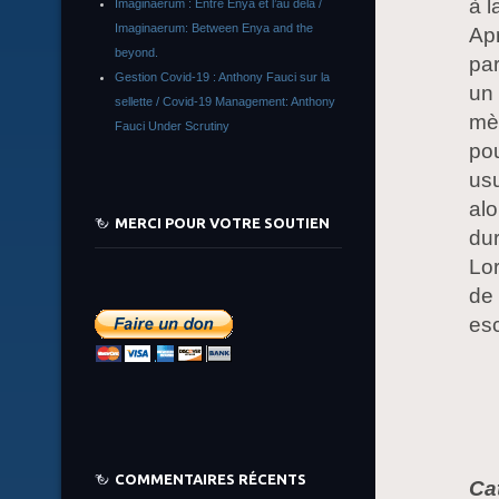
à l
Imaginaerum : Entre Enya et l’au delà /
Imaginaerum: Between Enya and the
Apr
beyond.
par
Gestion Covid-19 : Anthony Fauci sur la
un
sellette / Covid-19 Management: Anthony
mèr
Fauci Under Scrutiny
pou
usu
alo
MERCI POUR VOTRE SOUTIEN
dur
Lor
de 
es
COMMENTAIRES RÉCENTS
Ca