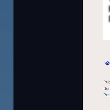
Pub
Boo
Pos