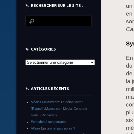
un 
RECHERCHER SUR LE SITE :
en 
so
Ca
Sy
CATÉGORIES
En 
Catégories
du 
de 
la 
mil
ARTICLES RÉCENTS
mal
Médias Mainstream: Le béton flotte !
co
(Rappel) /Mainstream Media: Concrete
plu
floats! (Reminder)
six
Enchaîné à son portable
mèr
Affaire Epstein, et puis après ?