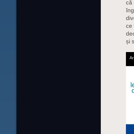
că 
îng
div
ce 
dec
și 