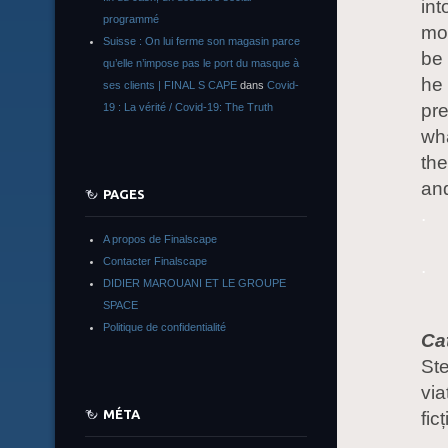
int
programmé
mot
Suisse : On lui ferme son magasin parce
be 
qu’elle n’impose pas le port du masque à
he 
ses clients | FINAL S CAPE
dans
Covid-
pre
19 : La vérité / Covid-19: The Truth
wh
the
and
PAGES
.
A propos de Finalscape
Contacter Finalscape
.
DIDIER MAROUANI ET LE GROUPE
SPACE
Politique de confidentialité
Ca
Ste
via
MÉTA
fic