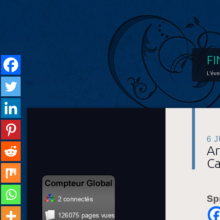
FI
L'éve
6 
Ar
C
Sp