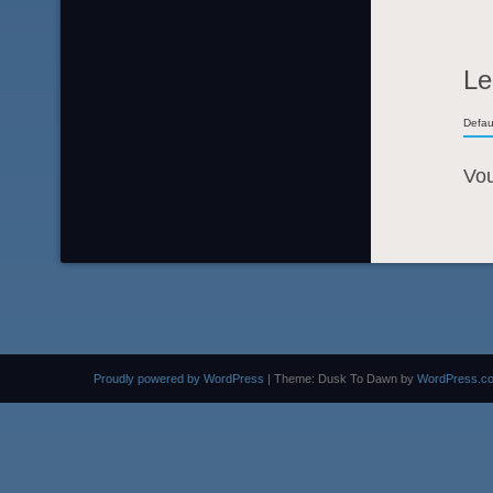
Le
Defau
Vo
Proudly powered by WordPress
|
Theme: Dusk To Dawn by
WordPress.c