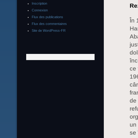
Inscription
Re
Connexion
Flux des publications
În 
Flux des commentaires
Han
Site de WordPress-FR
Aba
jus
dol
înc
ce 
196
cân
fra
de 
ref
org
un
se 