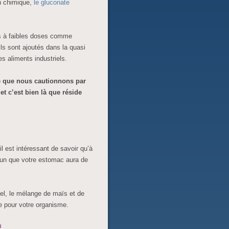
en chimique,
le gluconate
rés à faibles doses comme
ils sont ajoutés dans la quasi
es aliments industriels.
e que nous cautionnons par
t c’est bien là que réside
 est intéressant de savoir qu’à
rs un que votre estomac aura de
el, le mélange de maïs et de
e pour votre organisme.