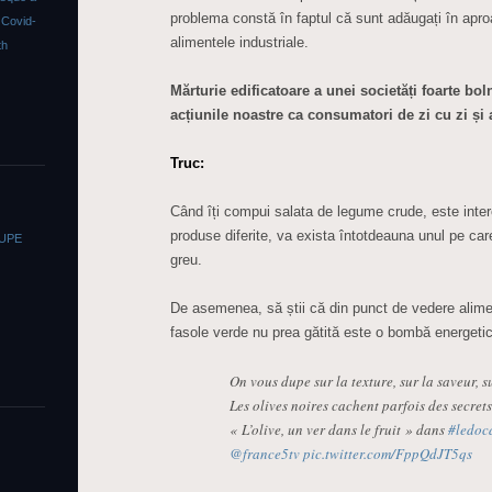
problema constă în faptul că sunt adăugați în apro
s
Covid-
alimentele industriale.
th
Mărturie edificatoare a unei societăți foarte bo
acțiunile noastre ca consumatori de zi cu zi și ai
Truc:
Când îți compui salata de legume crude, este intere
produse diferite, va exista întotdeauna unul pe car
OUPE
greu.
De asemenea, să știi că din punct de vedere alim
fasole verde nu prea gătită este o bombă energeti
On vous dupe sur la texture, sur la saveur, s
Les olives noires cachent parfois des secrets
« L’olive, un ver dans le fruit » dans
#ledoc
@france5tv
pic.twitter.com/FppQdJT5qs