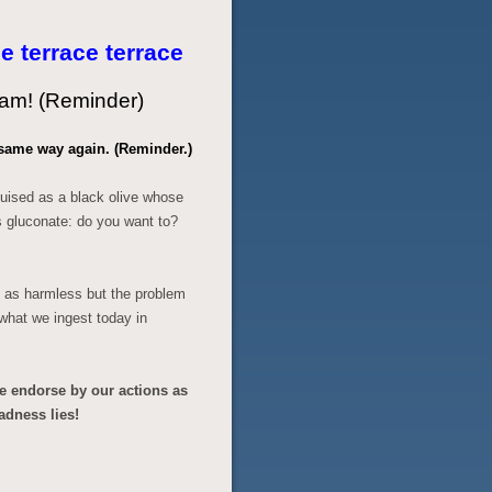
e terrace terrace
cam! (Reminder)
 same way again. (Reminder.)
sguised as a black olive whose
us gluconate: do you want to?
s as harmless but the problem
f what we ingest today in
we endorse by our actions as
adness lies!