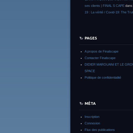
ses clients | FINAL S CAPE
dan
19 : La vérité / Covid-19: The Tru
PAGES
A propos de Finalscape
Contacter Finalscape
DIDIER MAROUANI ET LE GR
SPACE
Politique de confidentialité
MÉTA
Inscription
Connexion
Flux des publications