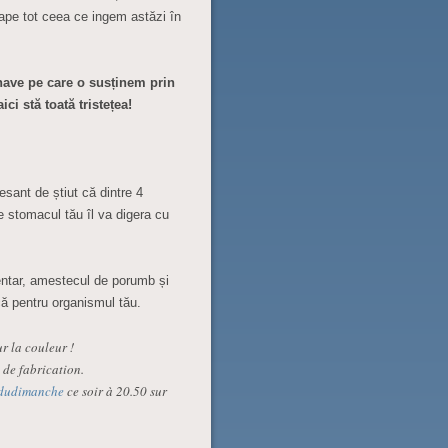
ape tot ceea ce ingem astăzi în
lnave pe care o susținem prin
ci stă toată tristețea!
sant de știut că dintre 4
e stomacul tău îl va digera cu
entar, amestecul de porumb și
că pentru organismul tău.
ur la couleur !
 de fabrication.
dudimanche
ce soir à 20.50 sur