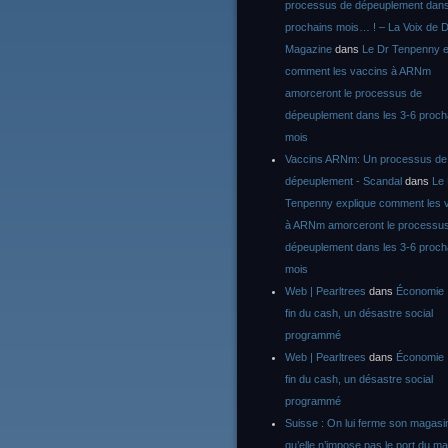
processus de dépeuplement dans
prochains mois… ! – La Voix de D
Magazine
dans
Le Dr Tenpenny e
comment les vaccins à ARNm
amorceront le processus de
dépeuplement dans les 3-6 proch
mois
Vaccins ARNm: Un processus de
dépeuplement - Scandal
dans
Le
Tenpenny explique comment les 
à ARNm amorceront le processu
dépeuplement dans les 3-6 proch
mois
Web | Pearltrees
dans
Économie :
fin du cash, un désastre social
programmé
Web | Pearltrees
dans
Économie :
fin du cash, un désastre social
programmé
Suisse : On lui ferme son magasi
qu’elle n’impose pas le port du m