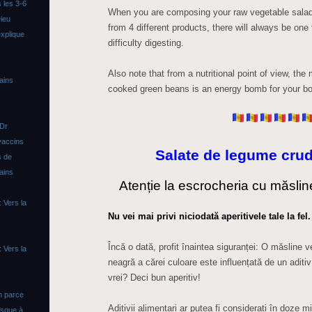
 les 3-6
When you are composing your raw vegetable salad, 
ieu
from 4 different products, there will always be one
xplique
difficulty digesting.
Also note that from a nutritional point of view, the 
ains
cooked green beans is an energy bomb for your bo
 Dr
vaccins
Salate de legume crud
s de
ains
Atenție la escrocheria cu măsli
 Vers la
Nu vei mai privi niciodată aperitivele tale la fel
Încă o dată, profit înaintea siguranței: O măsline 
 Vers la
neagră a cărei culoare este influențată de un aditiv
vrei? Deci bun aperitiv!
n parce
Aditivii alimentari ar putea fi considerați în doze mi
asque à