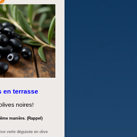
s en terrasse
olives noires!
même manière. (Rappel)
olive verte déguisée en olive