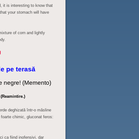
it is interesting to know that
 that your stomach will have
mixture of corn and lightly
dy.
e pe terasă
ne negre! (Memento)
. (Reamintire.)
verde deghizată într-o măsline
 foarte chimic, gluconat feros:
ci ca fiind inofensivi, dar