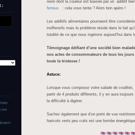
noire dont la couleur est biaisée par un additif bi
 :
ferreux
: cela vous tente ? Alors bon apéro !
Les additifs alimentaires pourraient être considé
inoffensifs mais le problème réside dans le fait qu’
totalité de ce que nous ingérons aujourd’hui dans l
Témoignage édifiant d’une société bien malad
nos actes de consommateurs de tous les jours e
toute la tristesse !
Astuce:
Lorsque vous composez votre salade de crudités, il
partir de 4 produits différents, il y en aura toujou
la difficulté à digérer.
Robin
a une
Sachez également que d’un point de vue nutritionn
haricots verts peu cuits est une bombe énergétiqu
isaient-