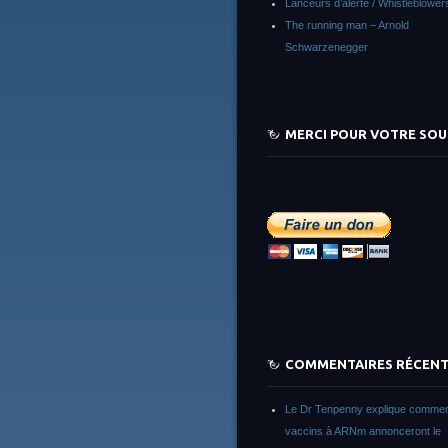
Lanceurs d’alerte / Whistleblower
The running man – Arnold
Schwarzenegger
MERCI POUR VOTRE SOU
COMMENTAIRES RÉCEN
Le Dr Tenpenny explique commen
vaccins à ARNm annonceront le