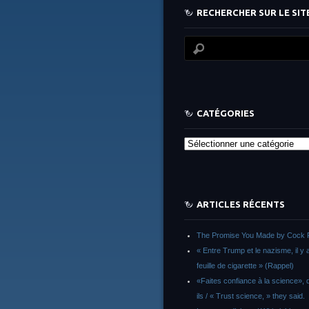
RECHERCHER SUR LE SITE
CATÉGORIES
Catégories
ARTICLES RÉCENTS
The Promise You Made by Cock 
« Entre Trump et le nazisme, il y 
feuille de cigarette » (Rappel)
«Faites confiance à la science», d
ils / « Trust science, » they said.