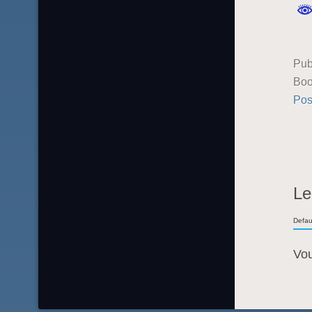
Pub
Boo
Pos
Le
Defau
Vo