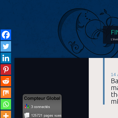
FI
L'éve
14
Ba
ma
th
mi