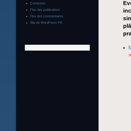
Ev
Connexion
inc
Flux des publications
Flux des commentaires
sim
Site de WordPress-FR
plâ
pra