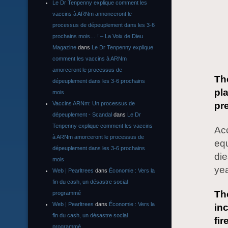
Le Dr Tenpenny explique comment les
vaccins à ARNm annonceront le
processus de dépeuplement dans les 3-6
prochains mois… ! – La Voix de Dieu
Magazine
dans
Le Dr Tenpenny explique
comment les vaccins à ARNm
amorceront le processus de
Th
dépeuplement dans les 3-6 prochains
pl
mois
pr
Vaccins ARNm: Un processus de
dépeuplement - Scandal
dans
Le Dr
Tenpenny explique comment les vaccins
Acc
à ARNm amorceront le processus de
equ
dépeuplement dans les 3-6 prochains
die
mois
yea
Web | Pearltrees
dans
Économie : Vers la
fin du cash, un désastre social
The
programmé
Web | Pearltrees
dans
Économie : Vers la
inc
fin du cash, un désastre social
fir
programmé