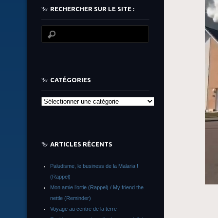
RECHERCHER SUR LE SITE :
CATÉGORIES
Catégories
ARTICLES RÉCENTS
Paludisme, le business de la Malaria !
(Rappel)
Mon amie l’ortie (Rappel) / My friend the
nettle (Reminder)
Voyage au centre de la terre