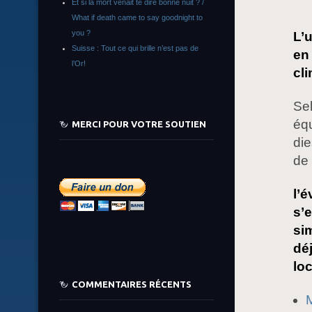
Et si la mort venait te dire bonne nuit ? /
What if death came to say goodnight to
you ?
L’
Suisse : Tout ce qui brille n’est pas de
en
l’Or!
cli
Sel
éq
MERCI POUR VOTRE SOUTIEN
die
de
l’é
s’
si
déj
lo
COMMENTAIRES RÉCENTS