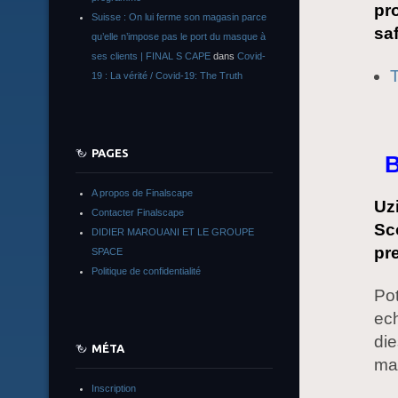
pr
Suisse : On lui ferme son magasin parce
saf
qu’elle n’impose pas le port du masque à
ses clients | FINAL S CAPE
dans
Covid-
19 : La vérité / Covid-19: The Truth
PAGES
B
A propos de Finalscape
Uzi
Contacter Finalscape
Sco
DIDIER MAROUANI ET LE GROUPE
pre
SPACE
Politique de confidentialité
Pot
ec
die
MÉTA
mai
Inscription