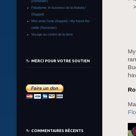
(Reminder)
Paludisme, le business de la Malaria !
(Rappel)
Mon amie l’ortie (Rappel) / My friend the
nettle (Reminder)
Voyage au centre de la terre
My 
ran
MERCI POUR VOTRE SOUTIEN
Buc
hav
Ro
Ma
Fl
COMMENTAIRES RÉCENTS