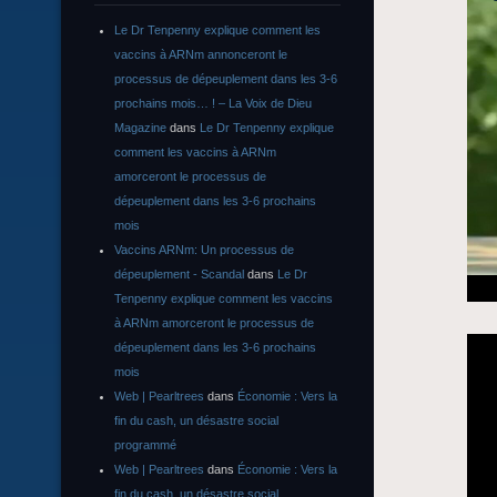
Le Dr Tenpenny explique comment les
vaccins à ARNm annonceront le
processus de dépeuplement dans les 3-6
prochains mois… ! – La Voix de Dieu
Magazine
dans
Le Dr Tenpenny explique
comment les vaccins à ARNm
amorceront le processus de
dépeuplement dans les 3-6 prochains
mois
Vaccins ARNm: Un processus de
dépeuplement - Scandal
dans
Le Dr
Tenpenny explique comment les vaccins
à ARNm amorceront le processus de
dépeuplement dans les 3-6 prochains
mois
Web | Pearltrees
dans
Économie : Vers la
fin du cash, un désastre social
programmé
Web | Pearltrees
dans
Économie : Vers la
fin du cash, un désastre social