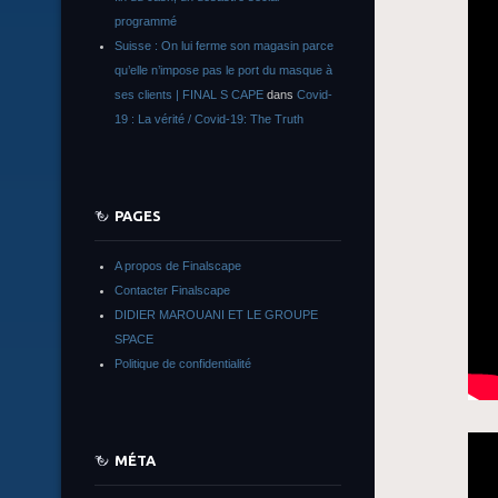
programmé
Suisse : On lui ferme son magasin parce
qu’elle n’impose pas le port du masque à
ses clients | FINAL S CAPE
dans
Covid-
19 : La vérité / Covid-19: The Truth
PAGES
A propos de Finalscape
Contacter Finalscape
DIDIER MAROUANI ET LE GROUPE
SPACE
Politique de confidentialité
MÉTA