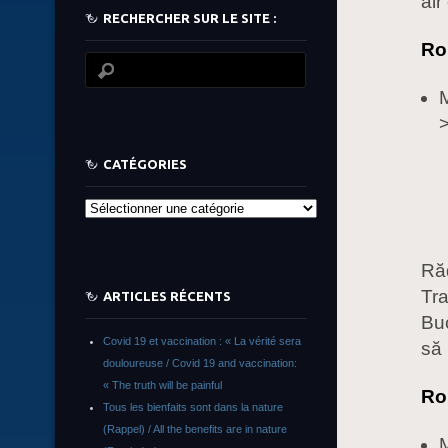
air
RECHERCHER SUR LE SITE :
Ro
CATÉGORIES
Catégories
Răd
Tra
ARTICLES RÉCENTS
Buc
Covid 19 et vaccination : « La vérité sera
să 
douloureuse / Covid 19 and vaccination:
« The truth will be painful
Ro
Tous les bienfaits sont dans la nature
(Rappel) / All the benefits are in nature
M