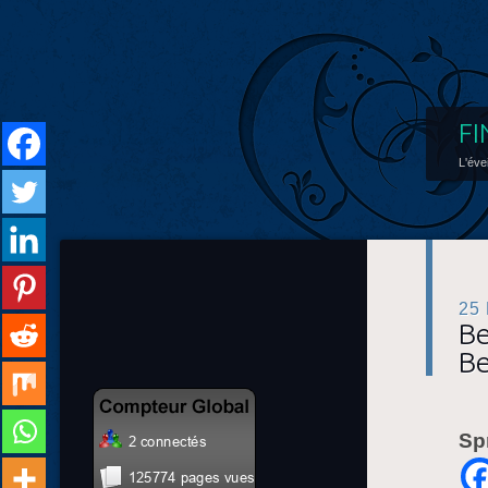
FI
L'éve
25
Be
Be
Sp