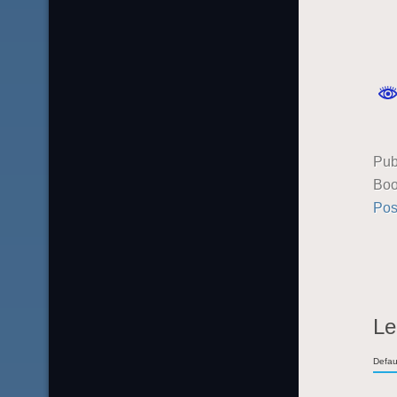
Pub
Boo
Pos
Le
Defau