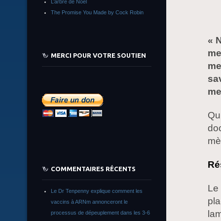
L’arbre de Noêl
The Promise You Made by Cock Robin
« 
me
MERCI POUR VOTRE SOUTIEN
me
sav
me
Qu’
doc
mèn
Ré
COMMENTAIRES RÉCENTS
Le
Le Dr Tenpenny explique comment les
pla
vaccins à ARNm annonceront le
lam
processus de dépeuplement dans les 3-6