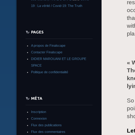
res
19 : La vérité / Covid-19: The Truth
occ
tha
wit
PAGES
pl
A propos de Finalscape
Contacter Finalscape
DIDIER MAROUANI ET LE GROUPE
« 
SPACE
Th
Politique de confidentialité
kn
lyi
MÉTA
So 
po
Inscription
sh
Connexion
Flux des publications
Le
Flux des commentaires