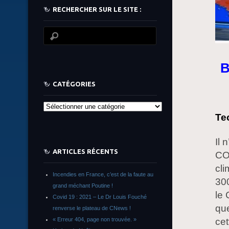
RECHERCHER SUR LE SITE :
B
CATÉGORIES
Catégories
Te
Il 
ARTICLES RÉCENTS
CO₂
cli
Incendies en France, c’est de la faute au
300
grand méchant Poutine !
le 
Covid 19 : 2021 – Le Dr Louis Fouché
qu
renverse le plateau de CNews !
« Erreur 404, page non trouvée. »
cet