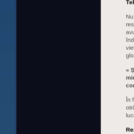
Te
Nu 
res
avu
înd
vie
glo
« Ș
min
co
În 
otr
luc
Re