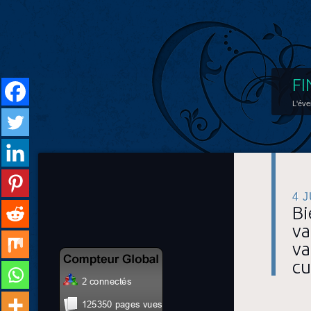
FI
L'éve
4 
Bi
va
va
cu