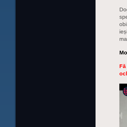
Dog
spe
obi
ieș
mai
Mo
Fă 
och