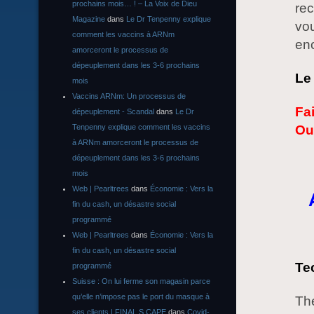
prochains mois… ! – La Voix de Dieu
rec
Magazine
dans
Le Dr Tenpenny explique
vou
comment les vaccins à ARNm
enc
amorceront le processus de
dépeuplement dans les 3-6 prochains
Le
mois
Vaccins ARNm: Un processus de
Fai
dépeuplement - Scandal
dans
Le Dr
Tenpenny explique comment les vaccins
Ou
à ARNm amorceront le processus de
dépeuplement dans les 3-6 prochains
mois
Web | Pearltrees
dans
Économie : Vers la
fin du cash, un désastre social
programmé
Web | Pearltrees
dans
Économie : Vers la
fin du cash, un désastre social
Te
programmé
Suisse : On lui ferme son magasin parce
qu’elle n’impose pas le port du masque à
The
ses clients | FINAL S CAPE
dans
Covid-