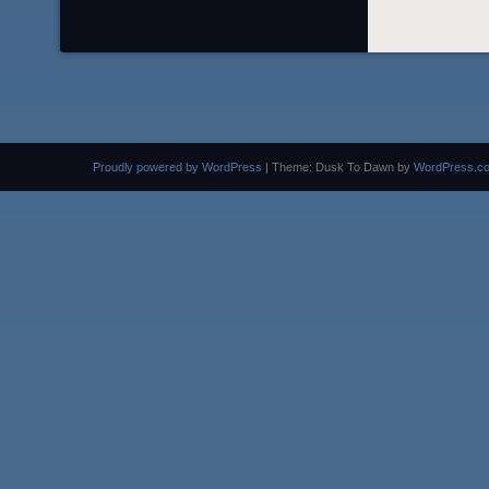
Proudly powered by WordPress
|
Theme: Dusk To Dawn by
WordPress.c