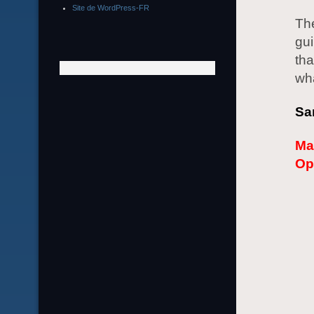
Site de WordPress-FR
The
gui
tha
wha
Sa
Ma
Op