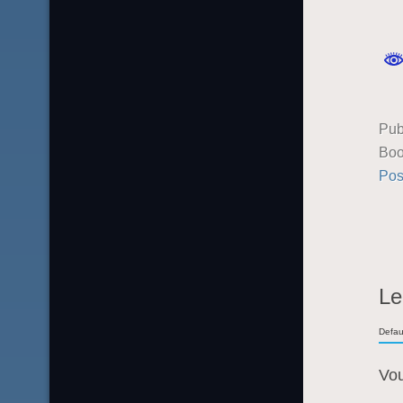
Pub
Boo
Pos
Le
Defau
Vo