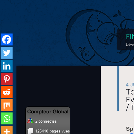
FI
L'éve
4 
To
Ev
/ 
Sp