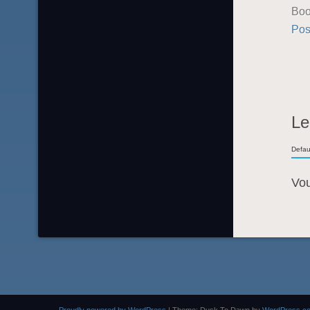
Boo
Pos
Le
Defau
Vo
Proudly powered by WordPress
|
Theme: Dusk To Dawn by
WordPress.c