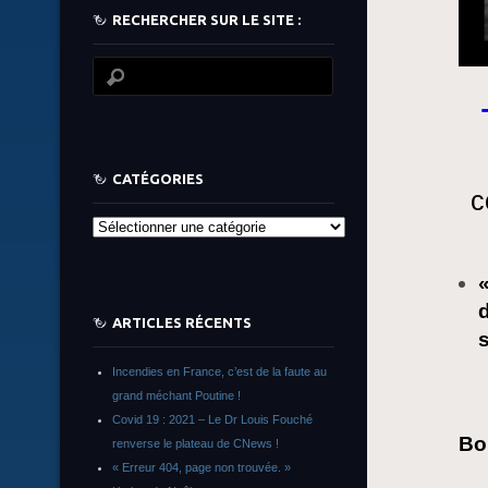
RECHERCHER SUR LE SITE :
CATÉGORIES
c
Catégories
d
ARTICLES RÉCENTS
Incendies en France, c’est de la faute au
grand méchant Poutine !
Covid 19 : 2021 – Le Dr Louis Fouché
Bo
renverse le plateau de CNews !
« Erreur 404, page non trouvée. »