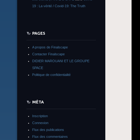
19 : La vérité / Covid-19: The Truth
PAGES
A propos de Finalscape
Contacter Finalscape
DIDIER MAROUANI ET LE GROUPE
SPACE
Politique de confidentialité
MÉTA
Inscription
Connexion
Flux des publications
Flux des commentaires