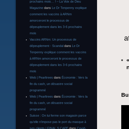
prochains mois… ! – La Voix de Dieu
Magazine
dans
Le Dr Tenpenny explique
comment les vaccins à ARNm
amorceront le processus de
dépeuplement dans les 3-6 prochains
mois
a
Vaccins ARNm: Un processus de
dépeuplement - Scandal
dans
Le Dr
Tenpenny explique comment les vaccins
à ARNm amorceront le processus de
«
dépeuplement dans les 3-6 prochains
mois
Web | Pearltrees
dans
Économie : Vers la
fin du cash, un désastre social
programmé
Bu
Web | Pearltrees
dans
Économie : Vers la
fin du cash, un désastre social
programmé
Suisse : On lui ferme son magasin parce
qu’elle n’impose pas le port du masque à
ses clients | FINAL S CAPE
dans
Covid-