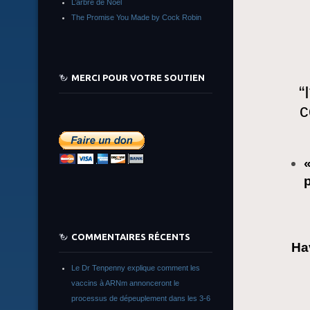
L’arbre de Noêl
The Promise You Made by Cock Robin
MERCI POUR VOTRE SOUTIEN
“
c
COMMENTAIRES RÉCENTS
Ha
Le Dr Tenpenny explique comment les
vaccins à ARNm annonceront le
processus de dépeuplement dans les 3-6