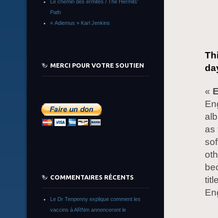
Le chemin des ermites / The Hermits’
Path
« Adiemus » Karl Jenkins
Th
MERCI POUR VOTRE SOUTIEN
da
«
E
Eng
alb
as 
sof
oth
bec
COMMENTAIRES RÉCENTS
tit
Eng
Le Dr Tenpenny explique comment les
vaccins à ARNm annonceront le