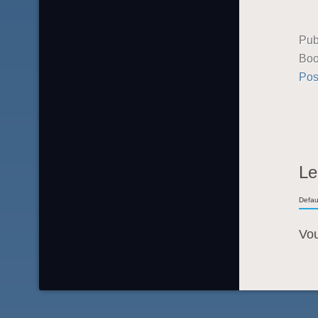
Pub
Boo
Pos
Le
Defau
Vo