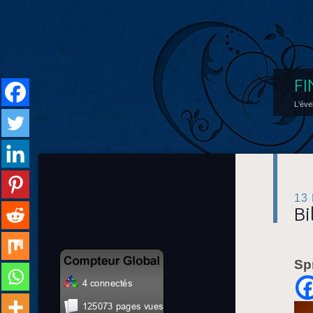
FI
L'éve
13
Bi
Sp