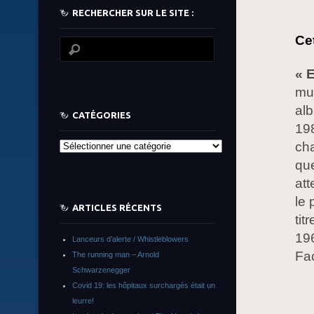
RECHERCHER SUR LE SITE :
Ce
« 
mus
alb
CATÉGORIES
198
cha
Catégories
que
att
le 
ARTICLES RÉCENTS
tit
19
Lanceurs d’alerte / Whistleblowers
Fa
The running man – Arnold
Schwarzenegger
Covid 19: les hôpitaux surchargés était un
leurre!