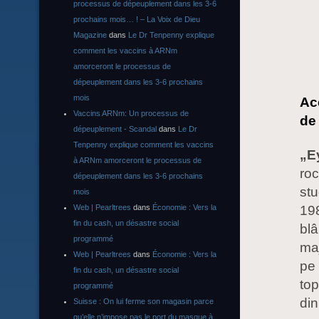
processus de dépeuplement dans les 3-6
prochains mois… ! – La Voix de Dieu
Magazine
dans
Le Dr Tenpenny explique
comment les vaccins à ARNm
amorceront le processus de
dépeuplement dans les 3-6 prochains
mois
Ace
Vaccins ARNm: Un processus de
de 
dépeuplement - Scandal
dans
Le Dr
Tenpenny explique comment les vaccins
„E
à ARNm amorceront le processus de
roc
dépeuplement dans les 3-6 prochains
stu
mois
Web | Pearltrees
dans
Économie : Vers la
198
fin du cash, un désastre social
bl
programmé
maj
Web | Pearltrees
dans
Économie : Vers la
pe 
fin du cash, un désastre social
top
programmé
din
Suisse : On lui ferme son magasin parce
qu’elle n’impose pas le port du masque à