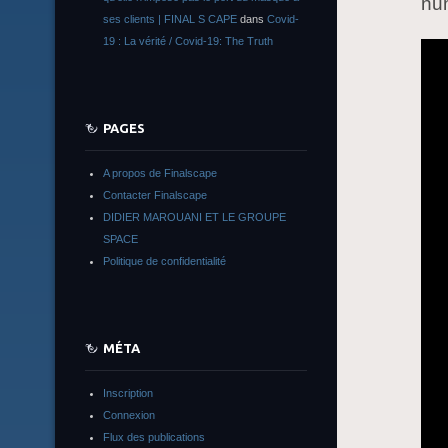
nu
ses clients | FINAL S CAPE
dans
Covid-
19 : La vérité / Covid-19: The Truth
PAGES
A propos de Finalscape
Contacter Finalscape
DIDIER MAROUANI ET LE GROUPE
SPACE
Politique de confidentialité
MÉTA
Inscription
Connexion
Flux des publications