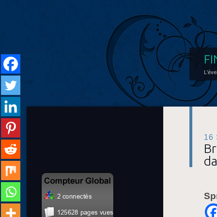
FI
L'éve
16
Br
da
Sp