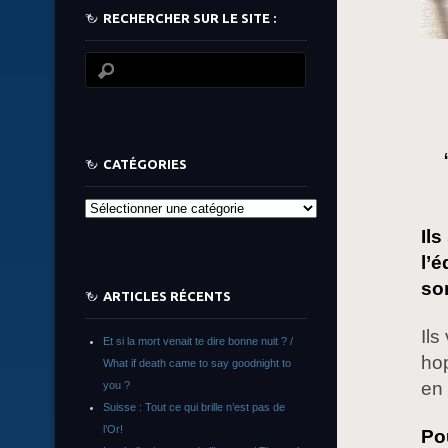
RECHERCHER SUR LE SITE :
CATÉGORIES
Catégories
Il
l’
so
ARTICLES RÉCENTS
Ils
Et si la mort venait te dire bonne nuit ? /
ho
What if death came to say goodnight to
en 
you ?
Suisse : Tout ce qui brille n’est pas de
l’Or!
Po