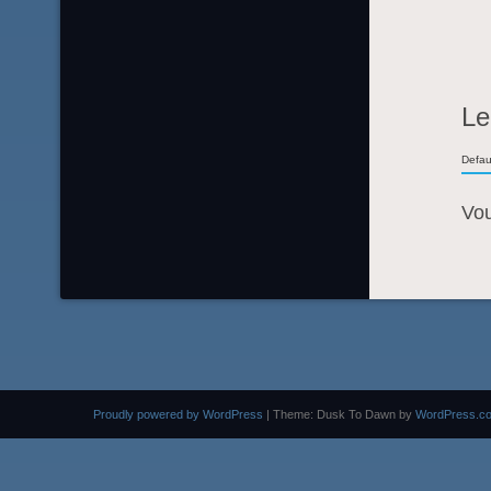
Le
Defau
Vo
Proudly powered by WordPress
|
Theme: Dusk To Dawn by
WordPress.c