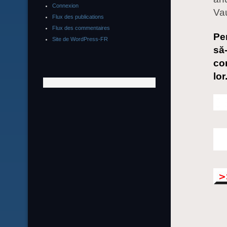
Connexion
Va
Flux des publications
Flux des commentaires
Pen
Site de WordPress-FR
să-
co
lor