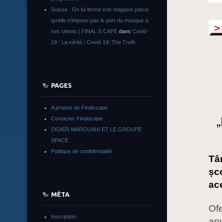
Suisse : On lui ferme son magasin parce
qu’elle n’impose pas le port du masque à
ses clients | FINAL S CAPE
dans
Covid-
19 : La vérité / Covid-19: The Truth
PAGES
A propos de Finalscape
„
Contacter Finalscape
DIDIER MAROUANI ET LE GROUPE
SPACE
Politique de confidentialité
Tâ
șc
ac
MÉTA
Ofe
Inscription
anu