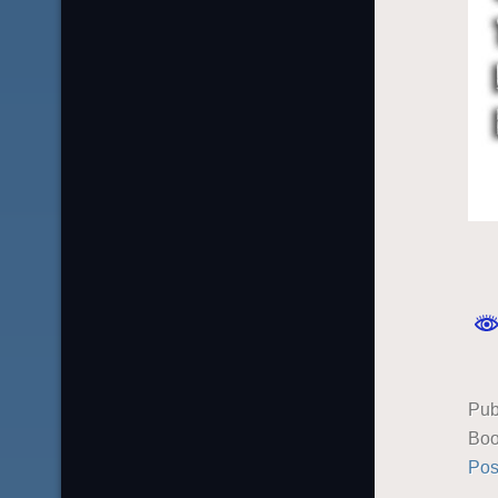
Pub
Boo
Pos