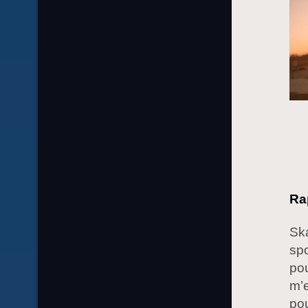
Ra
Ska
spo
pou
m’e
pou