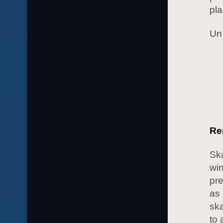
pla
Un
Re
Ska
win
pre
as 
ska
to 