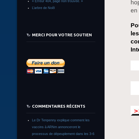
ho
« Erreur 404, page non trouvée. »
L’arbre de Noêl
en 
Po
le
MERCI POUR VOTRE SOUTIEN
co
Int
COMMENTAIRES RÉCENTS
Le Dr Tenpenny explique comment les
vaccins à ARNm annonceront le
processus de dépeuplement dans les 3-6