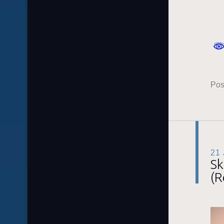
Pos
21
Sk
(R