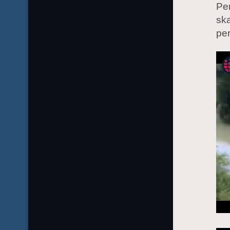
Per
ska
pe