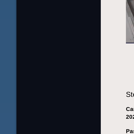
St
Ca
20
Pa