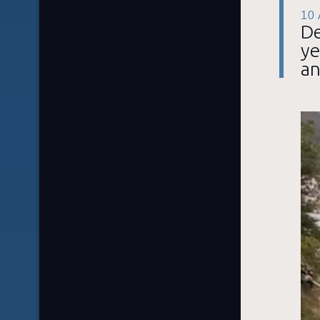
10
De
ye
an