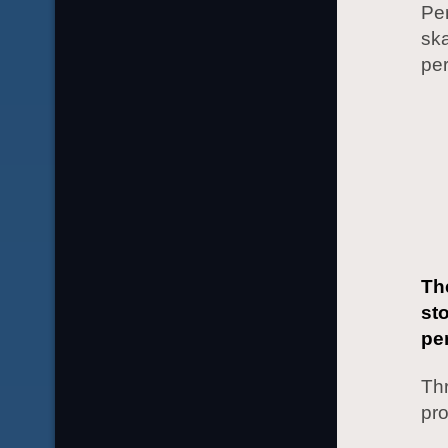
Per
sk
pe
Th
st
pe
Thr
pro