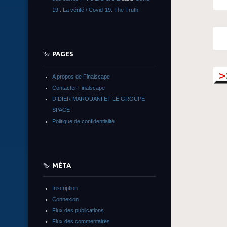
19 : La vérité / Covid-19: The Truth
PAGES
A propos de Finalscape
Contacter Finalscape
DIDIER MAROUANI ET LE GROUPE
SPACE
Politique de confidentialité
MÉTA
Inscription
Connexion
Flux des publications
Flux des commentaires