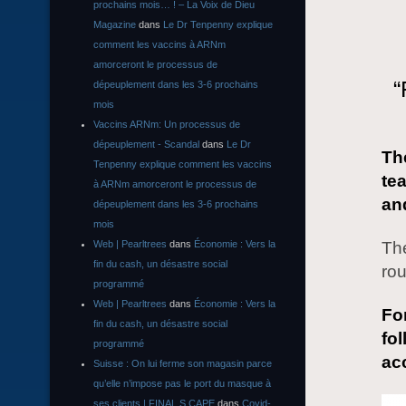
prochains mois… ! – La Voix de Dieu
Magazine
dans
Le Dr Tenpenny explique
comment les vaccins à ARNm
amorceront le processus de
“
dépeuplement dans les 3-6 prochains
mois
Vaccins ARNm: Un processus de
dépeuplement - Scandal
dans
Le Dr
The
Tenpenny explique comment les vaccins
te
à ARNm amorceront le processus de
an
dépeuplement dans les 3-6 prochains
mois
The
Web | Pearltrees
dans
Économie : Vers la
fin du cash, un désastre social
rou
programmé
Web | Pearltrees
dans
Économie : Vers la
Fo
fin du cash, un désastre social
fo
programmé
ac
Suisse : On lui ferme son magasin parce
qu’elle n’impose pas le port du masque à
ses clients | FINAL S CAPE
dans
Covid-