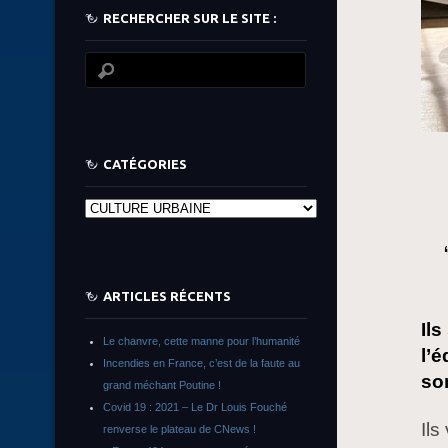
RECHERCHER SUR LE SITE :
CATÉGORIES
Catégories
ARTICLES RÉCENTS
Il
Le chanvre, cette manne pour l’humanité
l’
Incendies en France, c’est de la faute au
so
grand méchant Poutine !
Covid 19 : 2021 – Le Dr Louis Fouché
Ils
renverse le plateau de CNews !