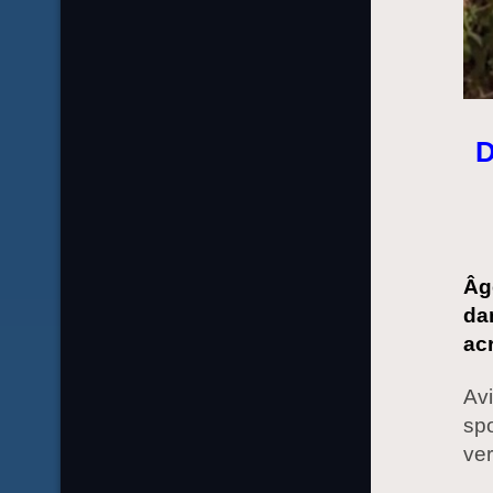
D
Âgé
da
acr
Avi
spo
ver