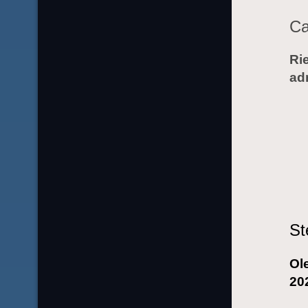
Ca
Rie
ad
St
Ol
20