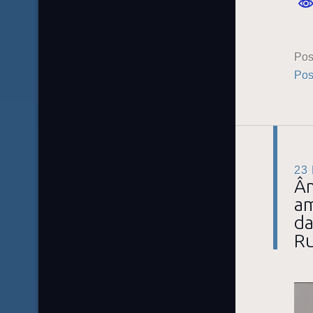
Pos
Pos
23
Âm
am
da
Ru