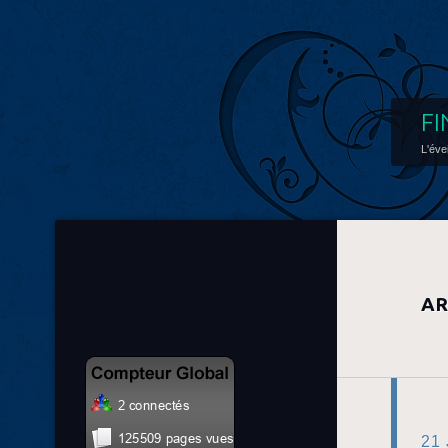
FI
L'éve
AR
21