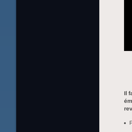
Il 
ém
re
P