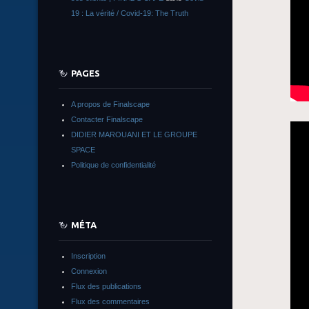
19 : La vérité / Covid-19: The Truth
PAGES
A propos de Finalscape
Contacter Finalscape
DIDIER MAROUANI ET LE GROUPE
SPACE
Politique de confidentialité
MÉTA
Inscription
Connexion
Flux des publications
Flux des commentaires