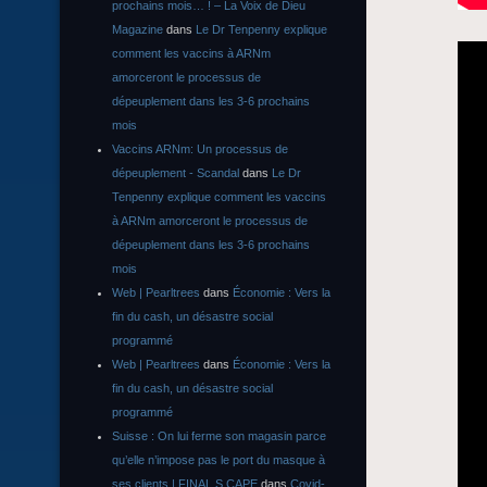
prochains mois… ! – La Voix de Dieu
Magazine
dans
Le Dr Tenpenny explique
comment les vaccins à ARNm
amorceront le processus de
dépeuplement dans les 3-6 prochains
mois
Vaccins ARNm: Un processus de
dépeuplement - Scandal
dans
Le Dr
Tenpenny explique comment les vaccins
à ARNm amorceront le processus de
dépeuplement dans les 3-6 prochains
mois
Web | Pearltrees
dans
Économie : Vers la
fin du cash, un désastre social
programmé
Web | Pearltrees
dans
Économie : Vers la
fin du cash, un désastre social
programmé
Suisse : On lui ferme son magasin parce
qu’elle n’impose pas le port du masque à
ses clients | FINAL S CAPE
dans
Covid-