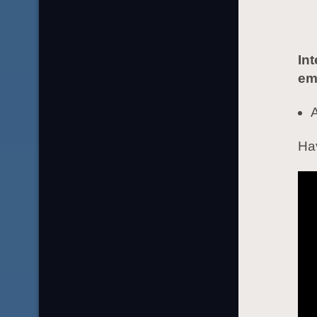
In
emo
A
Ha