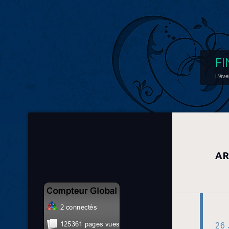
FI
L'éve
AR
26