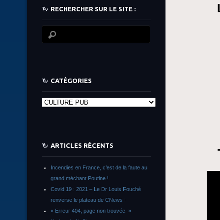
RECHERCHER SUR LE SITE :
CATÉGORIES
Catégories
ARTICLES RÉCENTS
Incendies en France, c’est de la faute au
grand méchant Poutine !
Covid 19 : 2021 – Le Dr Louis Fouché
renverse le plateau de CNews !
« Erreur 404, page non trouvée. »