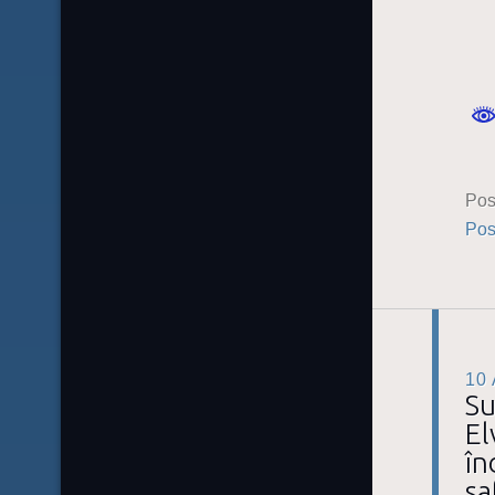
Pos
Pos
10
Su
El
în
sa