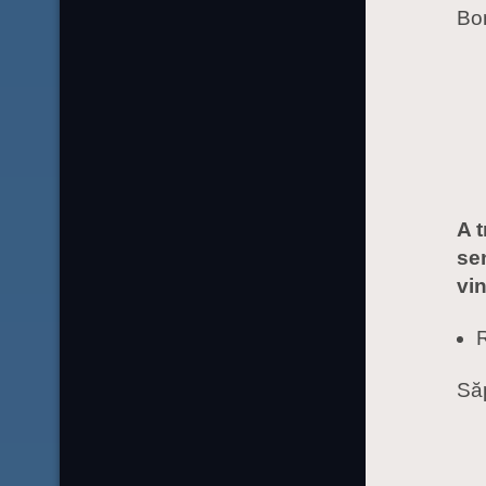
Bo
A t
sen
vi
Să