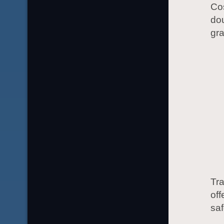
Coș
dou
gra
Tra
off
saf