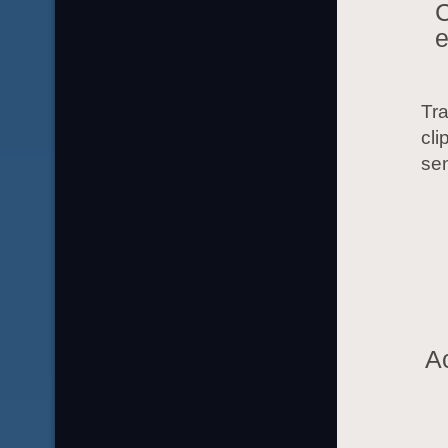
C
e
Tra
cli
sen
Ac