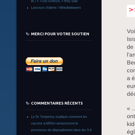
ils / « Trust science, » they said.
Lanceurs d’alerte / Whistleblowers
Voi
MERCI POUR VOTRE SOUTIEN
Is
de 
l’a
Be
con
a é
eur
déc
COMMENTAIRES RÉCENTS
« …
ont
Le Dr Tenpenny explique comment les
kid
vaccins à ARNm annonceront le
processus de dépeuplement dans les 3-6
égl