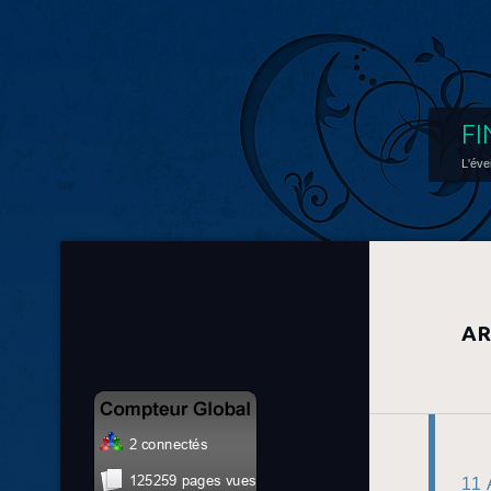
FI
L'éve
AR
11