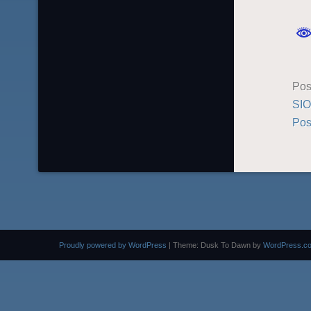
Pos
SI
Pos
Proudly powered by WordPress
|
Theme: Dusk To Dawn by
WordPress.c