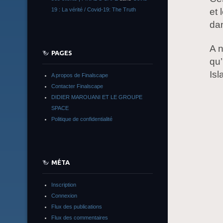
et 
19 : La vérité / Covid-19: The Truth
dan
A 
PAGES
qu’
Isl
A propos de Finalscape
Contacter Finalscape
DIDIER MAROUANI ET LE GROUPE
SPACE
Politique de confidentialité
MÉTA
Inscription
Connexion
Flux des publications
Flux des commentaires