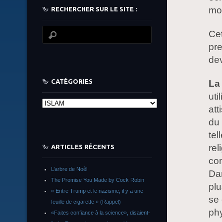
mor
RECHERCHER SUR LE SITE :
Ce
pre
dev
CATÉGORIES
La
uti
Catégories
att
du
tel
rel
ARTICLES RÉCENTS
com
L’arbre de Noêl
Dan
The Promise You Made by Cock Robin
plu
« Entre Trump et le nazisme, il y a une
se 
feuille de cigarette » (Rappel)
phy
«Faites confiance à la science», disaient-