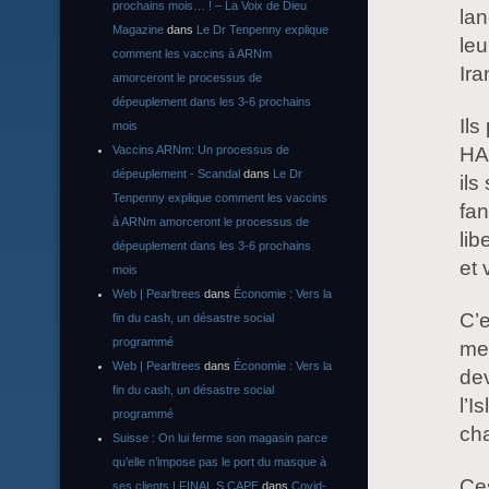
prochains mois… ! – La Voix de Dieu
lan
Magazine
dans
Le Dr Tenpenny explique
leu
comment les vaccins à ARNm
Ira
amorceront le processus de
dépeuplement dans les 3-6 prochains
Ils
mois
HA
Vaccins ARNm: Un processus de
dépeuplement - Scandal
dans
Le Dr
ils
Tenpenny explique comment les vaccins
fan
à ARNm amorceront le processus de
li
dépeuplement dans les 3-6 prochains
et 
mois
Web | Pearltrees
dans
Économie : Vers la
C’e
fin du cash, un désastre social
programmé
meu
Web | Pearltrees
dans
Économie : Vers la
dev
fin du cash, un désastre social
l’I
programmé
cha
Suisse : On lui ferme son magasin parce
qu’elle n’impose pas le port du masque à
Ces
ses clients | FINAL S CAPE
dans
Covid-