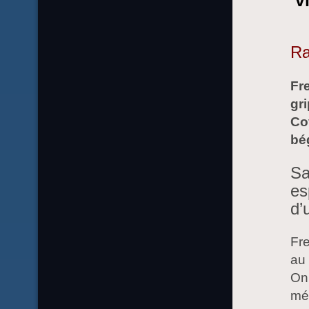
v
Ra
Fre
gri
Cov
bé
Sa
es
d’
Fre
au 
On 
mén