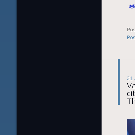
Pos
Pos
31
Va
ci
Th