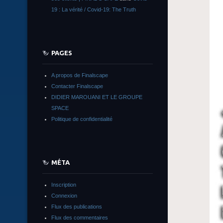
19 : La vérité / Covid-19: The Truth
PAGES
A propos de Finalscape
Contacter Finalscape
DIDIER MAROUANI ET LE GROUPE
SPACE
Politique de confidentialité
MÉTA
Inscription
Connexion
Flux des publications
Flux des commentaires