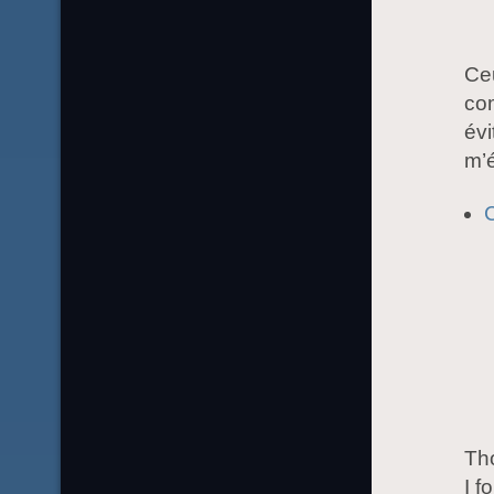
Ceu
co
évi
m’é
Th
I f