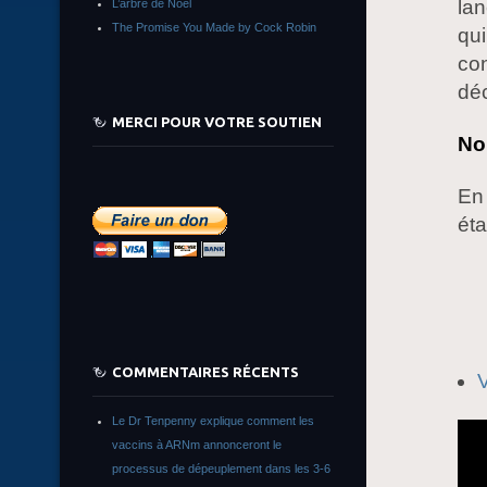
lan
L’arbre de Noêl
The Promise You Made by Cock Robin
qui
con
dé
MERCI POUR VOTRE SOUTIEN
No
En 
éta
COMMENTAIRES RÉCENTS
V
Le Dr Tenpenny explique comment les
vaccins à ARNm annonceront le
processus de dépeuplement dans les 3-6