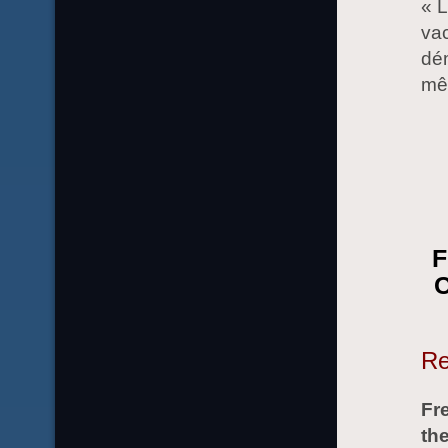
« L
vac
dém
mê
F
C
Re
Fre
the