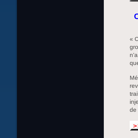
C
« C
gro
n’a
que
Mé
rev
tra
inj
de 