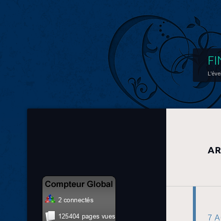
FI
L'éve
AR
7 