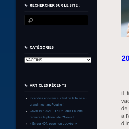
RECHERCHER SUR LE SITE :
CATÉGORIES
20
Catégories
ARTICLES RÉCENTS
Il 
Incendies en France, c’est de la faute au
vac
grand méchant Poutine !
de 
Covid 19 : 2021 – Le Dr Louis Fouché
à l
renverse le plateau de CNews !
d’i
« Erreur 404, page non trouvée. »