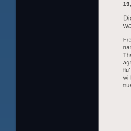
19,
Di
wa
Fre
nam
The
aga
flu
wil
tr