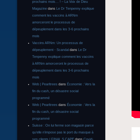
prochains mois… ! – La Voix de Dieu
Magazine
dans
Le Dr Tenpenny explique
comment les vaccins à ARNm
amorceront le processus de
dépeuplement dans les 3-6 prochains
mois
Vaccins ARNm: Un processus de
dépeuplement - Scandal
dans
Le Dr
Tenpenny explique comment les vaccins
à ARNm amorceront le processus de
dépeuplement dans les 3-6 prochains
mois
Web | Pearltrees
dans
Économie : Vers la
fin du cash, un désastre social
programmé
Web | Pearltrees
dans
Économie : Vers la
fin du cash, un désastre social
programmé
Suisse : On lui ferme son magasin parce
qu’elle n’impose pas le port du masque à
ses clients | FINAL S CAPE
dans
Covid-