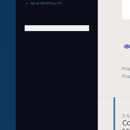
Site de WordPress-FR
Pos
Pos
3 
Co
sa