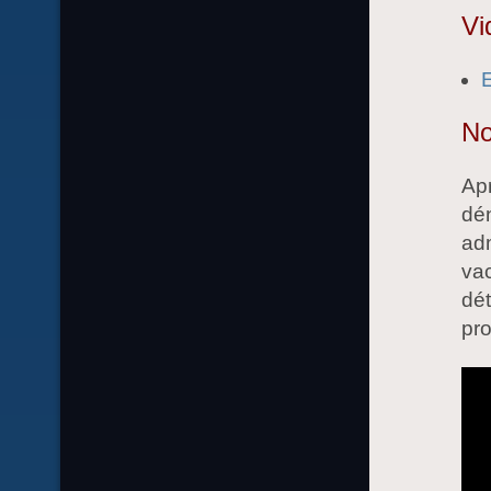
Vi
E
No
Apr
dén
adm
vac
dét
pro