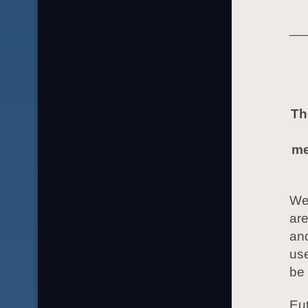
__
Th
me
We 
are
and
use
be 
Eut