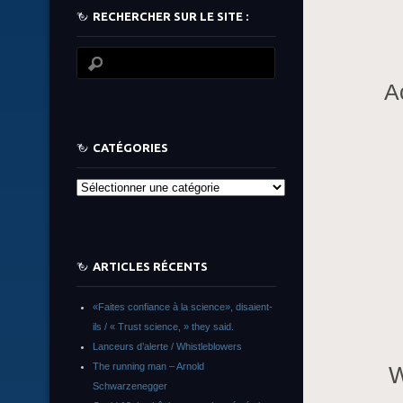
RECHERCHER SUR LE SITE :
A
CATÉGORIES
Catégories
ARTICLES RÉCENTS
«Faites confiance à la science», disaient-
ils / « Trust science, » they said.
Lanceurs d’alerte / Whistleblowers
The running man – Arnold
W
Schwarzenegger