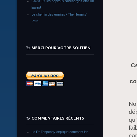
Covid 19: les hôpitaux surchargés était un
leurre!
Le chemin des ermites / The Hermits’
Path
MERCI POUR VOTRE SOUTIEN
Ce
co
No
dép
COMMENTAIRES RÉCENTS
qu’
fai
Le Dr Tenpenny explique comment les
car