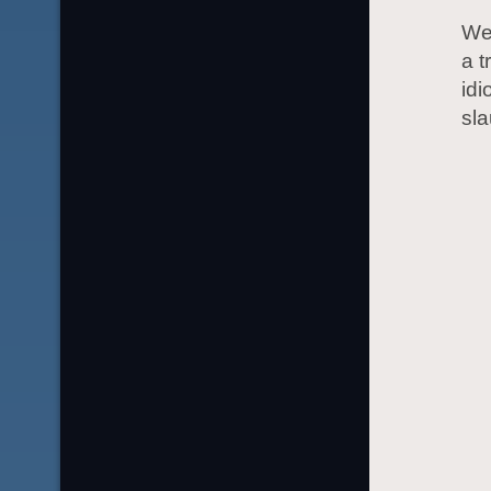
We 
a t
idi
sla