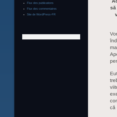
Ac
Flux des publications
să
Flux des commentaires
Site de WordPress-FR
Vo
înd
mai
Apo
pen
Eut
tre
vii
ex
co
că 