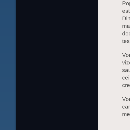
Pop
es
Din
ma
dec
tes
Vo
vi
sau
cei
cre
Vom
car
mer