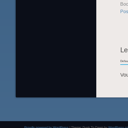
Boo
Pos
Le
Defau
Vo
Proudly powered by WordPress
|
Theme: Dusk To Dawn by
WordPress.c