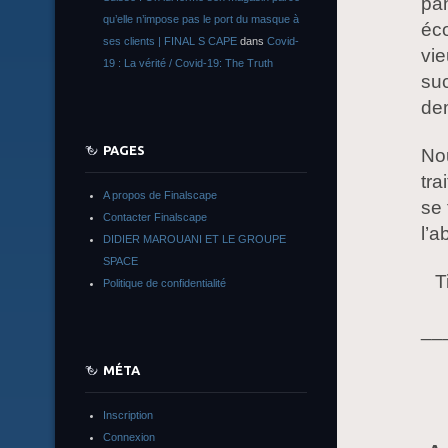
pan
qu’elle n’impose pas le port du masque à
éco
ses clients | FINAL S CAPE
dans
Covid-
vie
19 : La vérité / Covid-19: The Truth
suc
de
PAGES
Nou
tra
A propos de Finalscape
se 
Contacter Finalscape
l’a
DIDIER MAROUANI ET LE GROUPE
SPACE
T
Politique de confidentialité
__
MÉTA
Inscription
Connexion