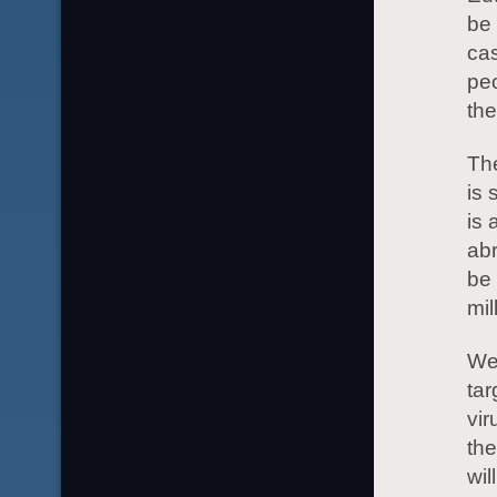
be 
cas
peo
the
The
is 
is 
abr
be 
mil
We 
tar
vir
the
wil