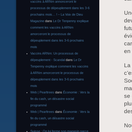
vaccins à ARNm annonceront le
processus de dépeuplement dans les 3-6
Une
prochains mois… ! – La Voix de Dieu
dev
Magazine
dans
Le Dr Tenpenny explique
fut
comment les vaccins à ARNm
amorceront le processus de
év
dépeuplement dans les 3-6 prochains
ca
mois
en 
Vaccins ARNm: Un processus de
dépeuplement - Scandal
dans
Le Dr
La 
Tenpenny explique comment les vaccins
c’
à ARNm amorceront le processus de
Soc
dépeuplement dans les 3-6 prochains
mois
mac
Web | Pearltrees
dans
Économie : Vers la
se 
fin du cash, un désastre social
plu
programmé
des
Web | Pearltrees
dans
Économie : Vers la
fin du cash, un désastre social
No
programmé
Suisse : On lui ferme son magasin parce