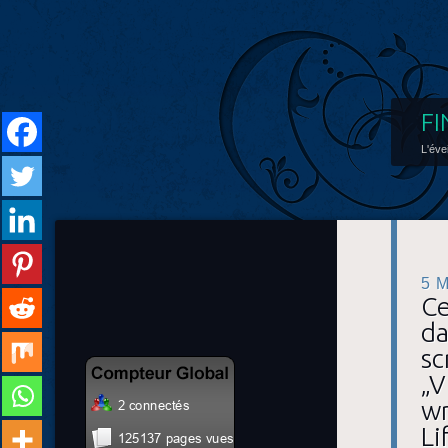
FI
L'éve
5 
Ce
da
sc
„V
wr
Li