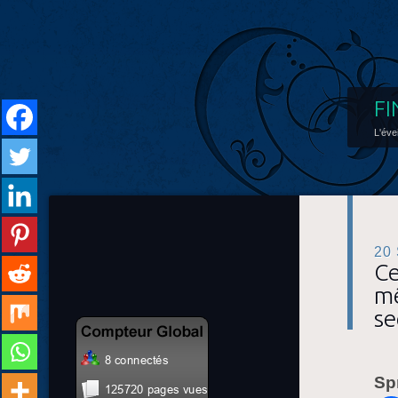
FI
L'éve
20
Ce
mê
se
Sp