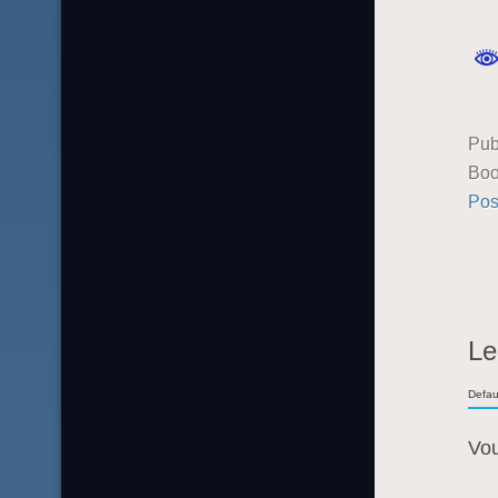
Pub
Boo
Pos
Le
Defau
Vo