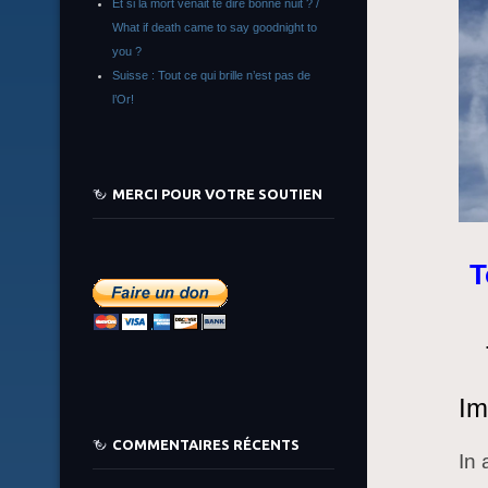
Et si la mort venait te dire bonne nuit ? /
What if death came to say goodnight to
you ?
Suisse : Tout ce qui brille n’est pas de
l’Or!
MERCI POUR VOTRE SOUTIEN
T
Im
COMMENTAIRES RÉCENTS
In 