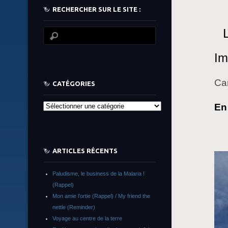
RECHERCHER SUR LE SITE :
Im
Ca
CATÉGORIES
En 
Catégories
ARTICLES RÉCENTS
Paludisme, le business de la Malaria !
(Rappel)
Mon amie l’ortie (Rappel) / My friend the
nettle (Reminder)
Voyage au centre de la terre