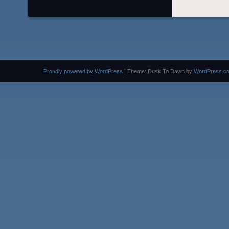
Proudly powered by WordPress
|
Theme: Dusk To Dawn by
WordPress.c