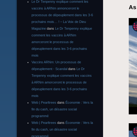
Le Dr Tenpenny explique comment les
As
vaccins à ARNm annonceront le
processus de dépeuplement dans les 3-6
prochains mois… ! – La Voix de Dieu
Magazine
dans
Le Dr Tenpenny explique
comment les vaccins à ARNm
amorceront le processus de
dépeuplement dans les 3-6 prochains
mois
Vaccins ARNm: Un processus de
dépeuplement - Scandal
dans
Le Dr
Tenpenny explique comment les vaccins
à ARNm amorceront le processus de
dépeuplement dans les 3-6 prochains
mois
Web | Pearltrees
dans
Économie : Vers la
fin du cash, un désastre social
programmé
Web | Pearltrees
dans
Économie : Vers la
fin du cash, un désastre social
programmé