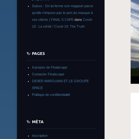
Suisse : On lui ferme son magasin parce
qu’elle n’impose pas le port du masque à
ses clients | FINAL S CAPE
dans
Covid-
19 : La vérité / Covid-19: The Truth
PAGES
A propos de Finalscape
Contacter Finalscape
DIDIER MAROUANI ET LE GROUPE
SPACE
Politique de confidentialité
MÉTA
Inscription