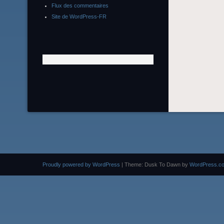
Flux des commentaires
Site de WordPress-FR
Proudly powered by WordPress
|
Theme: Dusk To Dawn by
WordPress.c