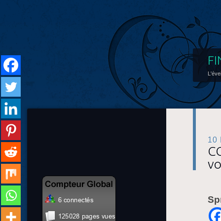
FI
L'éve
10
CO
vo
Sp