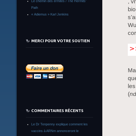
, v
Le chemin des ermites / The Hermits’
Path
bio
« Adiemus » Karl Jenkins
s’a
Wu
cor
MERCI POUR VOTRE SOUTIEN
Mat
que
le
(
nd
COMMENTAIRES RÉCENTS
Le Dr Tenpenny explique comment les
vaccins à ARNm annonceront le