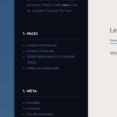
ses clients | FINAL S CAPE
dans
Covid-
19 : La vérité / Covid-19: The Truth
Le
PAGES
Defau
A propos de Finalscape
Contacter Finalscape
Vo
DIDIER MAROUANI ET LE GROUPE
SPACE
Politique de confidentialité
MÉTA
Inscription
Connexion
Flux des publications