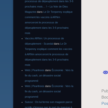
processus de dépeuplement dans les 3-6
prochains mois… ! – La Voix de Dieu
Magazine
dans
Le Dr Tenpenny explique
comment les vaccins à ARNm
amorceront le processus de
dépeuplement dans les 3-6 prochains
mois
Vaccins ARNm: Un processus de
dépeuplement - Scandal
dans
Le Dr
Tenpenny explique comment les vaccins
à ARNm amorceront le processus de
dépeuplement dans les 3-6 prochains
mois
Web | Pearltrees
dans
Économie : Vers la
fin du cash, un désastre social
programmé
Web | Pearltrees
dans
Économie : Vers la
Pub
fin du cash, un désastre social
Boo
programmé
Suisse : On lui ferme son magasin parce
Pos
qu’elle n’impose pas le port du masque à