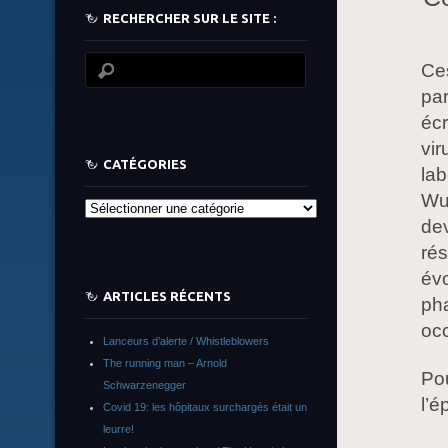
RECHERCHER SUR LE SITE :
Ces
par
éc
vi
CATÉGORIES
lab
Wuh
Catégories
dev
rés
évo
ARTICLES RÉCENTS
pha
occ
Lanceurs d’alerte / Whistleblowers
The running man – Arnold
Pou
Schwarzenegger
l’
Covid 19: les hôpitaux surchargés était un
leurre!